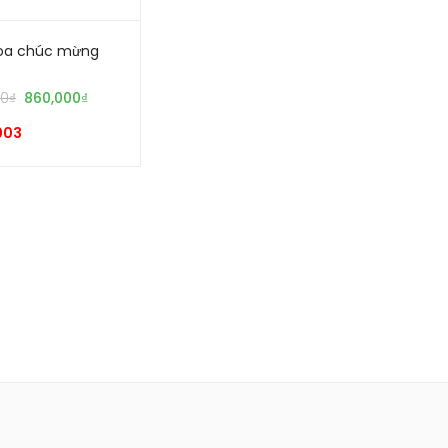
hoa chúc mừng
00
₫
860,000
₫
003