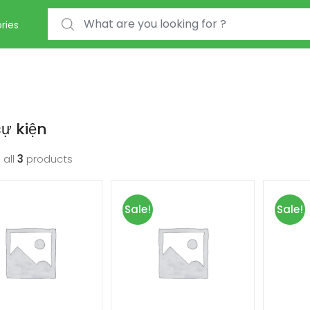
Search for:
ries
ự kiện
 all
3
products
Sale!
Sale!