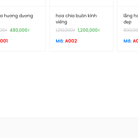
oa hướng dương
hoa chia buồn kính
lẵng 
viếng
đẹp
00
₫
480,000
₫
1,210,000
₫
1,200,000
₫
890,0
001
Mã:
A002
Mã:
A