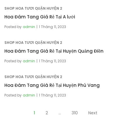
SHOP HOA TƯƠI QUẬN HUYỆN 2
Hoa Đám Tang Giá Rẻ Tại A lưới
Posted by
admin
1 Tháng 11, 2023
SHOP HOA TƯƠI QUẬN HUYỆN 2
Hoa Đám Tang Giá Rẻ Tại Huyện Quảng Điền
Posted by
admin
1 Tháng 11, 2023
SHOP HOA TƯƠI QUẬN HUYỆN 2
Hoa Đám Tang Giá Rẻ Tại Huyện Phú Vang
Posted by
admin
1 Tháng 11, 2023
Phân
1
2
…
310
Next
trang
bài