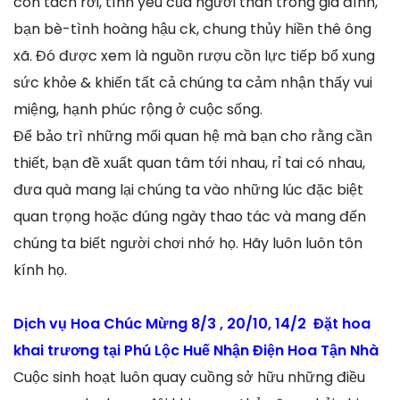
còn tách rời, tình yêu của người thân trong gia đình,
bạn bè-tình hoàng hậu ck, chung thủy hiền thê ông
xã. Đó được xem là nguồn rượu cồn lực tiếp bổ xung
sức khỏe & khiến tất cả chúng ta cảm nhận thấy vui
miệng, hạnh phúc rộng ở cuộc sống.
Để bảo trì những mối quan hệ mà bạn cho rằng cần
thiết, bạn đề xuất quan tâm tới nhau, rỉ tai có nhau,
đưa quà mang lại chúng ta vào những lúc đặc biệt
quan trọng hoặc đúng ngày thao tác và mang đến
chúng ta biết người chơi nhớ họ. Hãy luôn luôn tôn
kính họ.
Dịch vụ Hoa Chúc Mừng 8/3 , 20/10, 14/2 Đặt hoa
khai trương tại Phú Lộc Huế Nhận Điện Hoa Tận Nhà
Cuộc sinh hoạt luôn quay cuồng sở hữu những điều