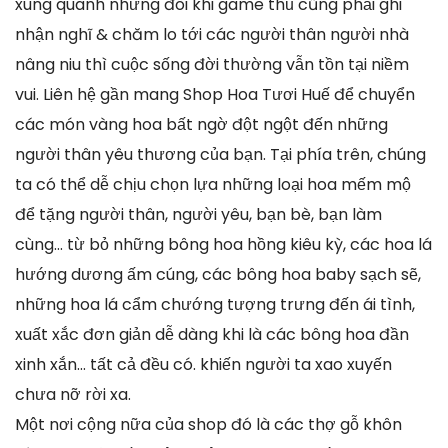
xung quanh nhưng đôi khi game thủ cũng phải ghi
nhận nghĩ & chăm lo tới các người thân người nhà
nâng niu thì cuộc sống đời thường vẫn tồn tại niềm
vui. Liên hệ gần mang Shop Hoa Tươi Huế để chuyển
các món vàng hoa bất ngờ đột ngột đến những
người thân yêu thương của bạn. Tại phía trên, chúng
ta có thể dễ chịu chọn lựa những loại hoa mếm mộ
để tặng người thân, người yêu, bạn bè, bạn làm
cùng… từ bỏ những bông hoa hồng kiêu kỳ, các hoa lá
hướng dương ấm cúng, các bông hoa baby sạch sẽ,
những hoa lá cẩm chướng tượng trưng đến ái tình,
xuất xắc đơn giản dễ dàng khi là các bông hoa đần
xinh xắn… tất cả đều có. khiến người ta xao xuyến
chưa nỡ rời xa.
Một nơi cộng nữa của shop đó là các thợ gỗ khôn