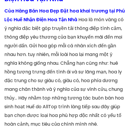
Của Hàng Bán Hoa Đẹp Đặt hoa khai trương tại Phú
Lộc Huế Nhận Điện Hoa Tận Nhà
Hoa là món vàng có
ý nghĩa đặc biệt góp truyền tải thông điệp tình cảm,
thông điệp yêu thương của bạn khuyến mãi đến mọi
người dấn. Gửi hoa góp mỗi cá nhân xích đến gần
nhau hơn. tuy nhiên, mỗi loài hoa lại mang một ý
nghĩa không giống nhau. Chẳng hạn cũng như: huê
hồng tượng trưng đến tình ái và sự lãng mạn, hoa ly
đặc trung cho sự giàu có, giàu có, hoa phía dương
mang chân thành và ý nghĩa của sự vĩnh cửu, chung
thủy… Hãy nhằm top những tương tác buôn bán hoa
sinh hoạt Huế do AllTop trình làng tiếp sau đây giúp
bạn chọn được loại hoa phù hợp độc nhất có yếu tố
hoàn cảnh, mục tiêu của chính mình nhé.