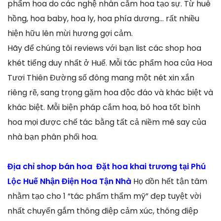
phẩm hoa do các nghệ nhân cắm hoa tạo sự. Từ huê
hồng, hoa baby, hoa ly, hoa phía dương… rất nhiều
hiện hữu lên mừi hương gợi cảm.
Hãy để chúng tôi reviews với bạn list các shop hoa
khét tiếng duy nhất ở Huế. Mỗi tác phẩm hoa của Hoa
Tươi Thiên Đường số đông mang một nét xin xắn
riêng rẽ, sang trọng gặm hoa độc đáo và khác biệt và
khác biệt. Mỗi biện pháp cắm hoa, bó hoa tốt bình
hoa mọi được chế tác bằng tất cả niềm mê say của
nhà bạn phân phối hoa.
Địa chỉ shop bán hoa Đặt hoa khai trương tại Phú
Lộc Huế Nhận Điện Hoa Tận Nhà
Họ dồn hết tận tâm
nhằm tạo cho 1 “tác phẩm thẩm mỹ” đẹp tuyệt vời
nhất chuyển gắm thông điệp cảm xúc, thông điệp