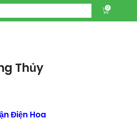
0
ng Thủy
ận Điện Hoa