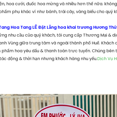
iện, hoa cưới, đuốc hoa mừng và nhiều hơn thế nữa. không 
 phẩm phụ khác ví như bánh, trái cây, vàng biếu cho quý 
ang Hoa Tang LỄ Đặt Lẵng hoa khai trương Hương Thủ
ng nhu cầu của quý khách, tôi cung cấp Thương Mại & dị
anh Vùng giữa trung tâm và ngoài thành phố Huế. Khách d
n phẩm hoa yêu dấu & thanh toán trực tuyến. Chúng bên tô
 tác động & thời hạn nhưng khách hàng nhu yếu.
Dịch Vụ 