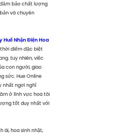
n đảm bảo chất lượng
i bản và chuyên
y Huế Nhận Điện Hoa
 thời điểm đặc biệt
ng. tuy nhiên, việc
a con người, giao
ng sức. Hue Online
y nhất ngơi nghỉ
ăm ở lĩnh vực hoa tôi
ợng tốt duy nhất với
 ái, hoa sinh nhật,