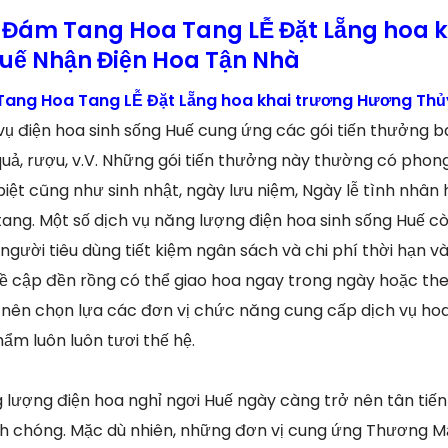
Đám Tang Hoa Tang LỄ Đặt Lẵng hoa k
uế Nhận Điện Hoa Tận Nhà
ang Hoa Tang LỄ Đặt Lẵng hoa khai trương Hương Thủ
 vụ điện hoa sinh sống Huế cung ứng các gói tiến thưởng
uả, rượu, v.V. Những gói tiến thưởng này thường có phong
biệt cũng như sinh nhật, ngày lưu niệm, Ngày lễ tình nhân
ang. Một số dịch vụ năng lượng điện hoa sinh sống Huế c
 người tiêu dùng tiết kiệm ngân sách và chi phí thời hạn v
ề cập đền rồng có thể giao hoa ngay trong ngày hoặc th
nên chọn lựa các đơn vị chức năng cung cấp dịch vụ hoa t
m luôn luôn tươi thế hệ.
ng lượng điện hoa nghỉ ngơi Huế ngày càng trở nên tân ti
anh chóng. Mặc dù nhiên, những đơn vị cung ứng Thương Mạ