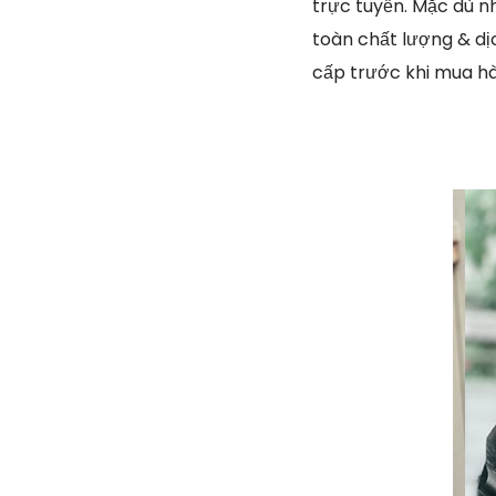
trực tuyến. Mặc dù n
toàn chất lượng & dị
cấp trước khi mua h