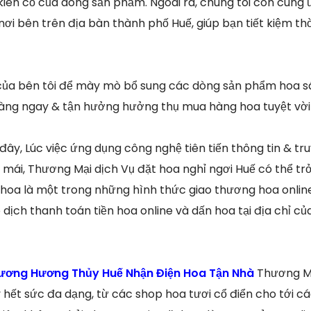
kiên cố của dòng sản phẩm. Ngoài ra, chúng tôi còn cung
nơi bên trên địa bàn thành phố Huế, giúp bạn tiết kiệm th
của bên tôi để mày mò bổ sung các dòng sản phẩm hoa s
hàng ngay & tận hưởng hưởng thụ mua hàng hoa tuyệt vời 
y, Lúc việc ứng dụng công nghệ tiên tiến thông tin & t
 mái, Thương Mại dịch Vụ đặt hoa nghỉ ngơi Huế có thể tr
hoa là một trong những hình thức giao thương hoa onlin
dịch thanh toán tiền hoa online và dấn hoa tại địa chỉ c
trương Hương Thủy Huế Nhận Điện Hoa Tận Nhà
Thương Mạ
y hết sức đa dạng, từ các shop hoa tươi cổ điển cho tới c