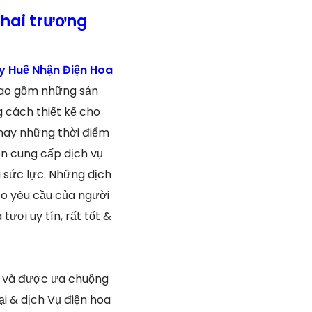
hai trương
y Huế Nhận Điện Hoa
 bao gồm những sản
 cách thiết kế cho
 hay những thời điểm
òn cung cấp dịch vụ
à sức lực. Những dịch
eo yêu cầu của người
ươi uy tín, rất tốt &
ến và được ưa chuộng
i & dịch Vụ điện hoa