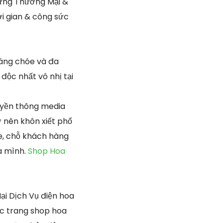
 ứng Thương Mại &
ời gian & công sức
áng chóe và đa
độc nhất vô nhị tại
ruyền thông media
ở nên khôn xiết phổ
e, chỗ khách hàng
ủa mình.
Shop Hoa
i Dịch Vụ điện hoa
ác trang shop hoa