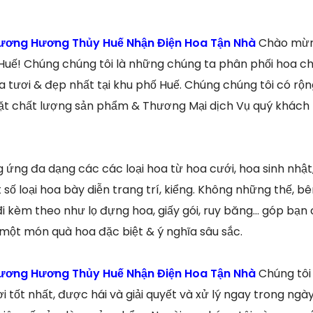
trương Hương Thủy Huế Nhận Điện Hoa Tận Nhà
Chào mừng
 Huế! Chúng chúng tôi là những chúng ta phân phối hoa c
tươi & đẹp nhất tại khu phố Huế. Chúng chúng tôi có rộn
đặt chất lượng sản phẩm & Thương Mại dịch Vụ quý khách 
 ứng đa dạng các các loại hoa từ hoa cưới, hoa sinh nhật,
số loại hoa bày diễn trang trí, kiểng. Không những thế, b
đi kèm theo như lọ đựng hoa, giấy gói, ruy băng… góp bạn
 một món quà hoa đặc biệt & ý nghĩa sâu sắc.
trương Hương Thủy Huế Nhận Điện Hoa Tận Nhà
Chúng tôi
 tốt nhất, được hái và giải quyết và xử lý ngay trong ng