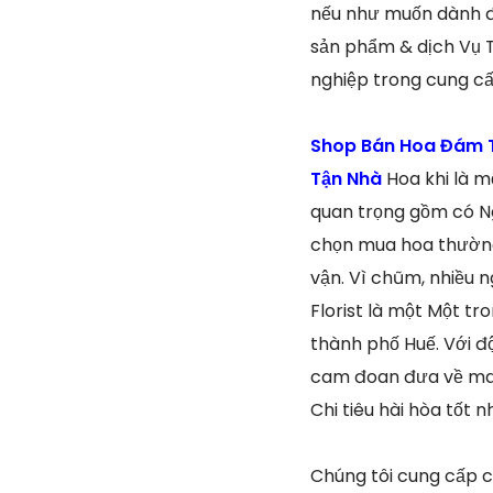
nếu như muốn dành đư
sản phẩm & dịch Vụ T
nghiệp trong cung cấ
Shop Bán Hoa Đám T
Tận Nhà
Hoa khi là m
quan trọng gồm có Ng
chọn mua hoa thường 
vận. Vì chũm, nhiều n
Florist là một Một tr
thành phố Huế. Với đ
cam đoan đưa về man
Chi tiêu hài hòa tốt n
Chúng tôi cung cấp cá