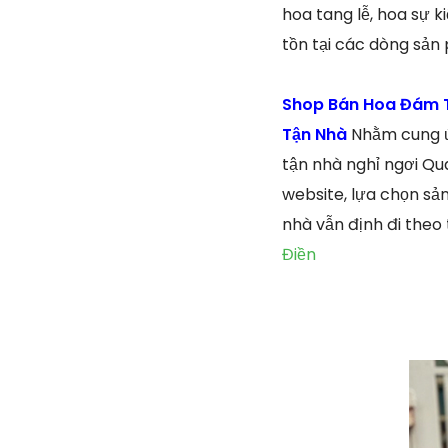
hoa tang lễ, hoa sự k
tồn tại các dòng sản
Shop Bán Hoa Đám T
Tận Nhà
Nhằm cung ứ
tận nhà nghỉ ngơi Qu
website, lựa chọn sả
nhà vẫn định đi theo
Điền