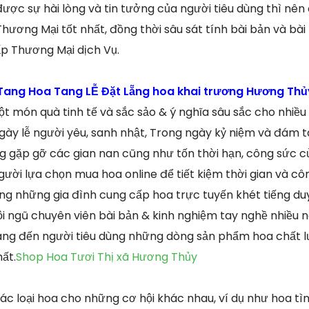
ợc sự hài lòng và tin tưởng của người tiêu dùng thì nê
hương Mại tốt nhất, đồng thời sâu sát tính bài bản và bà
p Thương Mại dịch Vụ.
ang Hoa Tang LỄ Đặt Lẵng hoa khai trương Hương Thủ
ột món quà tinh tế và sắc sảo & ý nghĩa sâu sắc cho nhiều
ày lễ người yêu, sanh nhật, Trong ngày kỷ niệm và đám ta
gặp gỡ các gian nan cũng như tốn thời hạn, công sức củ
gười lựa chọn mua hoa online để tiết kiệm thời gian và cô
ong những gia đình cung cấp hoa trực tuyến khét tiếng du
ội ngũ chuyên viên bài bản & kinh nghiệm tay nghề nhiều n
g đến người tiêu dùng những dòng sản phẩm hoa chất lư
hất.
Shop Hoa Tươi Thị xã Hương Thủy
c loại hoa cho những cơ hội khác nhau, ví dụ như hoa tình