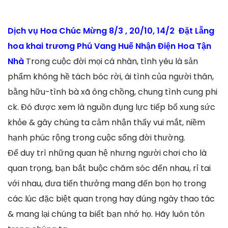
Dịch vụ Hoa Chúc Mừng 8/3 , 20/10, 14/2 Đặt Lẵng
hoa khai trương Phú Vang Huế Nhận Điện Hoa Tận
Nhà
Trong cuộc đời mọi cá nhân, tình yêu là sản
phẩm không hề tách bóc rời, ái tình của người thân,
bằng hữu-tình bà xã ông chồng, chung tình cung phi
ck. Đó được xem là nguồn đụng lực tiếp bổ xung sức
khỏe & gây chúng ta cảm nhận thấy vui mắt, niềm
hạnh phúc rộng trong cuộc sống đời thường.
Để duy trì những quan hệ nhưng người chơi cho là
quan trọng, bạn bắt buộc chăm sóc đến nhau, rỉ tai
với nhau, đưa tiến thưởng mang đến bọn họ trong
các lúc đặc biệt quan trọng hay đúng ngày thao tác
& mang lại chúng ta biết bạn nhớ họ. Hãy luôn tôn