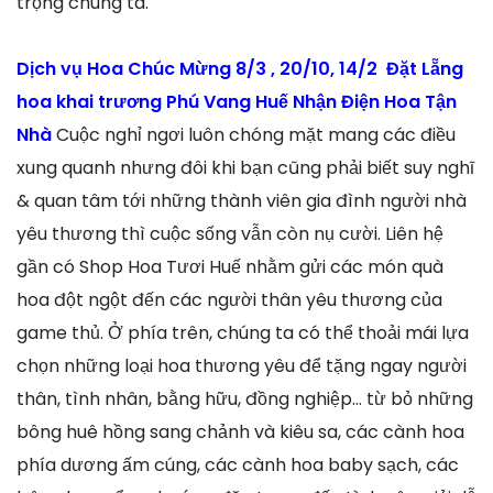
trọng chúng ta.
Dịch vụ Hoa Chúc Mừng 8/3 , 20/10, 14/2 Đặt Lẵng
hoa khai trương Phú Vang Huế Nhận Điện Hoa Tận
Nhà
Cuộc nghỉ ngơi luôn chóng mặt mang các điều
xung quanh nhưng đôi khi bạn cũng phải biết suy nghĩ
& quan tâm tới những thành viên gia đình người nhà
yêu thương thì cuộc sống vẫn còn nụ cười. Liên hệ
gần có Shop Hoa Tươi Huế nhằm gửi các món quà
hoa đột ngột đến các người thân yêu thương của
game thủ. Ở phía trên, chúng ta có thể thoải mái lựa
chọn những loại hoa thương yêu để tặng ngay người
thân, tình nhân, bằng hữu, đồng nghiệp… từ bỏ những
bông huê hồng sang chảnh và kiêu sa, các cành hoa
phía dương ấm cúng, các cành hoa baby sạch, các