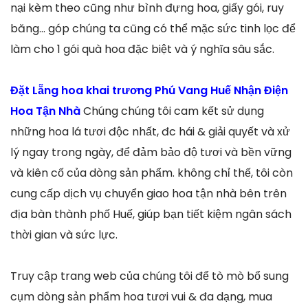
nại kèm theo cũng như bình đựng hoa, giấy gói, ruy
băng… góp chúng ta cũng có thể mặc sức tinh lọc để
làm cho 1 gói quà hoa đặc biệt và ý nghĩa sâu sắc.
Đặt Lẵng hoa khai trương Phú Vang Huế Nhận Điện
Hoa Tận Nhà
Chúng chúng tôi cam kết sử dụng
những hoa lá tươi độc nhất, đc hái & giải quyết và xử
lý ngay trong ngày, để đảm bảo độ tươi và bền vững
và kiên cố của dòng sản phẩm. không chỉ thế, tôi còn
cung cấp dịch vụ chuyển giao hoa tận nhà bên trên
địa bàn thành phố Huế, giúp bạn tiết kiệm ngân sách
thời gian và sức lực.
Truy cập trang web của chúng tôi để tò mò bổ sung
cụm dòng sản phẩm hoa tươi vui & đa dạng, mua