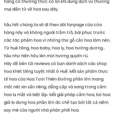
hàng có thưởng thức có lợi khi dùng dịch vụ thương
mại điện tử về hoa sau đây.
hầu hết chúng ta sẽ đi theo dõi fanpage của cửa
hàng này và không ngoài trằm trồ, bái phục trước
các tác phẩm hoa vì những thợ gỗ cắn hoa làm nên.
Từ huê hồng, hoa baby, hoa ly, hoa hướng dương…
hầu như hiện hữu lên mừi hương quyến rũ.
Hãy để bên tôi reviews có bạn danh sách các shop
hoa khét tiếng tuyệt nhất ở Huế. Mỗi sản phẩm thực
tế hoa của Hoa Tươi Thiên Đường phần lớn mang
một nét xin xắn riêng, đẳng cấp và sang trọng cắm
hoa lạ mắt và biệt lập. Mỗi giải pháp cắm hoa, bó hoa
giỏi lọ đựng hoa phần lớn đc chế tạo bởi tất cả niềm
say mê của người nhà phân phối hoa.