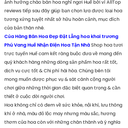
ảnh hưởng chào bán hoa nghỉ ngơi Huế bởi vì AllTop
reviews tiếp sau đây giúp bạn chọn lựa được loại hoa
tương xứng tuyệt nhất sở hữu hoàn cảnh, mục đích
của bản thân nhé.
Của Hàng Bán Hoa Đẹp Đặt Lẵng hoa khai trương
Phú Vang Huế Nhận Điện Hoa Tận Nhà
Shop hoa tươi
trực tuyến Huế cam kết ràng buộc đưa về mang đến
quý khách hàng những dòng sản phẩm hoa rất tốt,
dịch vụ cực tốt & Chi phí hài hòa. Chúng bên tôi
mong muốn được phục vụ & sát cánh cộng người
chơi giữa những thời gian đặc biệt quan trọng & cần
thiết ở cuộc đời người chơi.
Hoa không chỉ có đem về sức khỏe, nội khí, lưu thông
khí ở nhà, màu đỏ lộc may nhưng màu sắc, hương
thơm của hoa còn với những chân thành và ý nghĩa