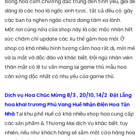
bông hoa cẩm chướng đặc trung đến tình yêu, giỏi dễ
dàng là các hoa lá ngốc xinh tươi… tất cả đều có. gây
các bạn ta nghẹn ngào chưa đang tâm xa lánh.
Một nơi cùng nữa của shop này là các mộc nhân hết
sức chăm chỉ update các Xu thế gặm hoa mới. Ở
shop có khá nhiều hình tượng cắm hoa rất dị, mới mẻ
và lạ mắt và độc đáo và khác biệt. Đội ngũ nhân viên
thân mật có lẽ tư vấn mang lại game thủ mẫu hoa
cân xứng độc nhất có nhu yếu của game thủ.
Dịch vụ Hoa Chúc Mừng 8/3 , 20/10, 14/2 Đặt Lẵng
hoa khai trương Phú Vang Huế Nhận Điện Hoa Tận
Nhà
Tại khu phố Huế có khá nhiều shop hoa cung cấp
các sản phẩm & Thương Mại dịch Vụ khác biệt. tuy
nhiên, nếu như khách hàng sẽ sắm một cửa hàng hoa