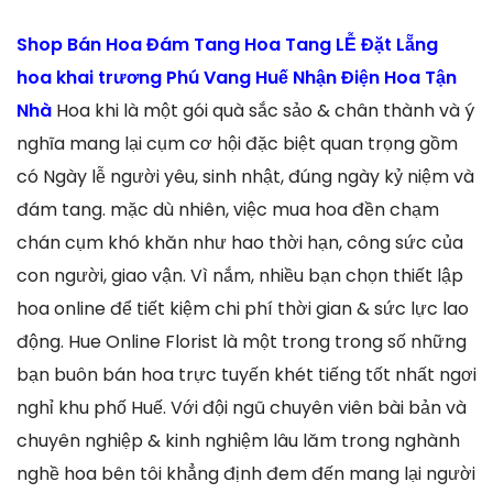
Shop Bán Hoa Đám Tang Hoa Tang LỄ Đặt Lẵng
hoa khai trương Phú Vang Huế Nhận Điện Hoa Tận
Nhà
Hoa khi là một gói quà sắc sảo & chân thành và ý
nghĩa mang lại cụm cơ hội đặc biệt quan trọng gồm
có Ngày lễ người yêu, sinh nhật, đúng ngày kỷ niệm và
đám tang. mặc dù nhiên, việc mua hoa đền chạm
chán cụm khó khăn như hao thời hạn, công sức của
con người, giao vận. Vì nắm, nhiều bạn chọn thiết lập
hoa online để tiết kiệm chi phí thời gian & sức lực lao
động. Hue Online Florist là một trong trong số những
bạn buôn bán hoa trực tuyến khét tiếng tốt nhất ngơi
nghỉ khu phố Huế. Với đội ngũ chuyên viên bài bản và
chuyên nghiệp & kinh nghiệm lâu lăm trong nghành
nghề hoa bên tôi khẳng định đem đến mang lại người