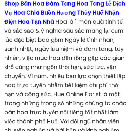
Shop Bán Hoa Đám Tang Hoa Tang Lễ Dịch
Vụ Hoa Chia Buồn Hương Thủy Huế Nhận
Điện Hoa Tận Nhà
Hoa là 1 món quà tinh tế
và sắc sảo & ý nghĩa sâu sắc mang lại cụm
lúc đặc biệt bao gồm Ngày lễ tình nhân,
sanh nhật, ngày lưu niệm và đám tang. tuy
nhiên, việc mua hoa đền rồng gặp các gian
khổ cũng như ngốn thời hạn, sức lực, vận
chuyển. Vì núm, nhiều bạn lựa chọn thiết lập
hoa trực tuyến nhằm tiết kiệm chi phí thời
hạn và công sức. Hue Online Florist là một
trong những trong số những chúng ta chào
bán hoa trực tuyến nổi tiếng tốt nhất làm
việc thành phố Huế. Với đội ngũ nhân viên
chuyên nghiệp và bài bản và kinh nghiệm