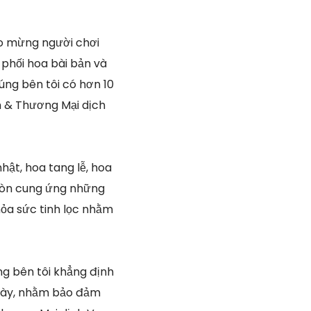
 mừng người chơi
 phối hoa bài bản và
úng bên tôi có hơn 10
m & Thương Mại dịch
hật, hoa tang lễ, hoa
i còn cung ứng những
hỏa sức tinh lọc nhằm
g bên tôi khẳng định
 ngày, nhằm bảo đảm