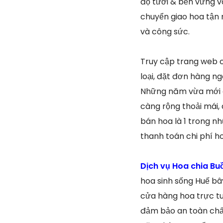
độ tươi & bền vững v
chuyển giao hoa tận 
và công sức.
Truy cập trang web 
loại, đặt đơn hàng n
Những năm vừa mới đ
càng rộng thoải mái,
bán hoa là 1 trong n
thanh toán chi phí ho
Dịch vụ Hoa chia Bu
hoa sinh sống Huế bâ
cửa hàng hoa trực t
đảm bảo an toàn chất