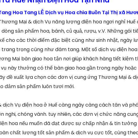
ng Hoa Tang LỄ Dịch vụ Hoa chia Buồn Tại Thị xã Hươ
Thương Mại & dịch Vụ năng lượng điện hoa ngơi nghỉ Huế 
òng sản phẩm hoa, bánh, củ quả, rượu, v.V. Những gói t
kế cho các thời điểm đặc biệt cũng như sinh nhật, ngày lư
 trang trọng cũng như đám tang. Một số dịch vụ điện hoa
ơng Mại bàn giao hoa tận nơi giúp khách hàng tiết kiệm t
 vụ này thường có thể bàn giao hoa gần trong ngày hoặc
y đề xuất lựa chọn các đơn vị cung ứng Thương Mại & dịc
ảo đảm sản phẩm luôn tươi mới.
& dịch Vụ điện hoa ở Huế càng ngày càng cách tân và phá
iện nghi, chóng vánh. tuy nhiên, các đơn vị chức năng cu
điện hoa nếu muốn đã đạt được sự chấp nhận & tin tưởng
oàn chất lượng tốt sản phẩm & dịch vụ cực tốt, cùng theo