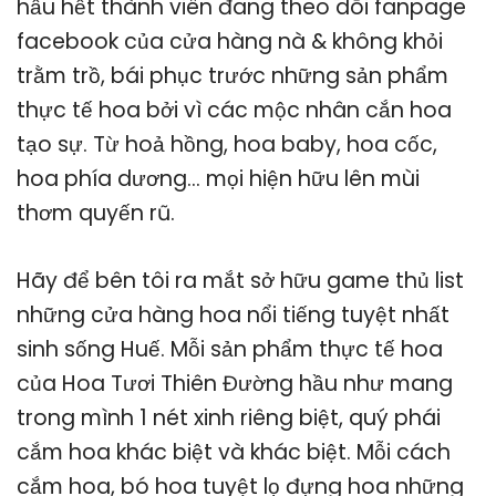
hầu hết thành viên đang theo dõi fanpage
facebook của cửa hàng nà & không khỏi
trằm trồ, bái phục trước những sản phẩm
thực tế hoa bởi vì các mộc nhân cắn hoa
tạo sự. Từ hoả hồng, hoa baby, hoa cốc,
hoa phía dương… mọi hiện hữu lên mùi
thơm quyến rũ.
Hãy để bên tôi ra mắt sở hữu game thủ list
những cửa hàng hoa nổi tiếng tuyệt nhất
sinh sống Huế. Mỗi sản phẩm thực tế hoa
của Hoa Tươi Thiên Đường hầu như mang
trong mình 1 nét xinh riêng biệt, quý phái
cắm hoa khác biệt và khác biệt. Mỗi cách
cắm hoa, bó hoa tuyệt lọ đựng hoa những