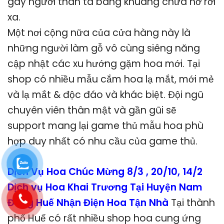
gây người thân ta bâng khuâng chưa nỡ rời
xa.
Một nơi cộng nữa của cửa hàng này là
những người làm gỗ vô cùng siêng năng
cập nhật các xu hướng gặm hoa mới. Tại
shop có nhiều mẫu cắm hoa lạ mắt, mới mẻ
và lạ mắt & độc đáo và khác biệt. Đội ngũ
chuyên viên thân mật và gần gũi sẽ
support mang lại game thủ mẫu hoa phù
hợp duy nhất có nhu cầu của game thủ.
Dịch Vụ Hoa Chúc Mừng 8/3 , 20/10, 14/2
Dịch vụ Hoa Khai Trương Tại Huyện Nam
Đông Huế Nhận Điện Hoa Tận Nhà
Tại thành
phố Huế có rất nhiều shop hoa cung ứng