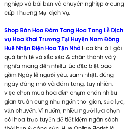
nghiệp và bài bản và chuyên nghiệp ở cung
cấp Thương Mại dịch Vụ.
Shop Bán Hoa Đám Tang Hoa Tang Lễ Dịch
vụ Hoa Khai Trương Tại Huyện Nam Đông
Huế Nhận Điện Hoa Tận Nhà
Hoa khi là 1 gói
quà tinh tế và sắc sảo & chân thành và ý
nghĩa mang đến nhiều lúc đặc biệt bao
gồm Ngày lễ người yêu, sanh nhật, đúng
ngày đáng nhớ và đám tang. tuy nhiên,
việc chọn mua hoa đền chạm chán nhiều
gian truân cũng như ngốn thời gian, sức lực,
vận chuyển. Vì nuốm, nhiều người lựa chọn
cài hoa trực tuyến để tiết kiệm ngân sách
thời hạn & công sức. Hue Online Florist là