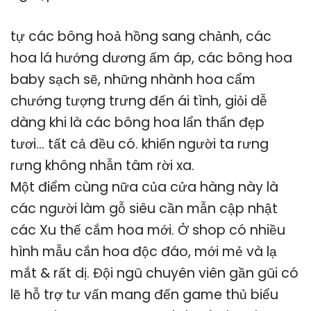
tự các bông hoả hồng sang chảnh, các
hoa lá hướng dương ấm áp, các bông hoa
baby sạch sẽ, những nhành hoa cẩm
chướng tượng trưng đến ái tình, giỏi dễ
dàng khi là các bông hoa lẩn thẩn đẹp
tươi… tất cả đều có. khiến người ta rưng
rưng không nhẫn tâm rời xa.
Một điểm cùng nữa của cửa hàng này là
các người làm gỗ siêu cần mẫn cập nhật
các Xu thế cắm hoa mới. Ở shop có nhiều
hình mẫu cắn hoa độc đáo, mới mẻ và lạ
mắt & rất dị. Đội ngũ chuyên viên gần gũi có
lẽ hỗ trợ tư vấn mang đến game thủ biểu