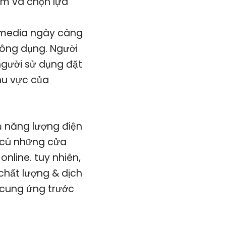
ắm và chọn lựa
 media ngày càng
hông dụng. Người
người sử dụng đặt
hu vực của
ụ năng lượng điện
n cú những cửa
nline. tuy nhiên,
hất lượng & dịch
 cung ứng trước