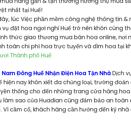
, mua hàng gần & tận thưởng hưởng thụ mua s
ệt nhất tại Huế!
ây, lúc Việc phần mềm công nghệ thông tin &
h vụ đặt hoa ngơi nghỉ Huế trở nên khôn cùng t
ình thức giao thương mua bán hoa online, nơi 
h toán chi phí hoa trực tuyến và dìm hoa tại k
ươi Thành phố Huế
i Nam Đông Huế Nhận Điện Hoa Tận Nhà
Dịch v
ế hiện nay khôn xiết đa chủng loại, trường đoả
uyền thống cho đến những trang cửa hàng hoa o
ụ làm sao của Huadian cũng đảm bảo an toàn c
hể. Vì cầm cố, khách hàng cần hướng đến kỹ nhà