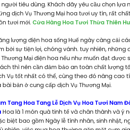
 người tiêu dùng. Khách dãy yêu cầu chọn lựa 
ng dịch Vụ Thương Mại hoa tươi uy tín, rất chấ
n tươi mới.
Cửa Hàng Hoa Tươi Thừa Thiên Hu
năng lượng điện hoa sống Huế ngày càng cải các
 bởi sự tiện lợi, chóng vánh. tuy nhiên, những
 Thương Mại điện hoa nếu như muốn đạt được s
ách thì nên cần đảm bảo an toàn chất lượng 
ch Vụ tốt nhất có thể, cùng theo đó nâng cao t
 bài bản ở cung cấp dịch Vụ Thương Mại.
m Tang Hoa Tang Lễ Dịch Vụ Hoa Tươi Nam Đ
à
Hoa là 1 món quà tinh tế và chân thành và ý
ặc biệt bao gồm Ngày lễ tình nhân, sinh nhật, n
ù nhiên, việc mua hoa thường gặp mặt cụm gi