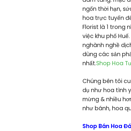
ngốn thời hạn, sứ
hoa trực tuyến để
Florist là 1 tron
việc khu phố Huế.
nghành nghề dịch
dùng các sản phẩ
nhất.
Shop Hoa Tư
Chúng bên tôi cu
dụ như hoa tình y
mừng & nhiều hơn
như bánh, hoa qu
Shop Bán Hoa Đá