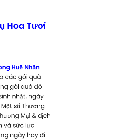
ụ Hoa Tươi
ông Huế Nhận
ấp các gói quà
ững gói quà đó
sinh nhật, ngày
. Một số Thương
Thương Mại & dịch
 và sức lực.
ong ngày hay đi