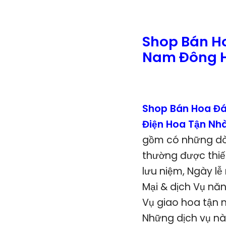
Shop Bán H
Nam Đông H
Shop Bán Hoa Đá
Điện Hoa Tận Nh
gồm có những dòn
thường được thiết
lưu niệm, Ngày l
Mại & dịch Vụ nă
Vụ giao hoa tận n
Những dịch vụ nà