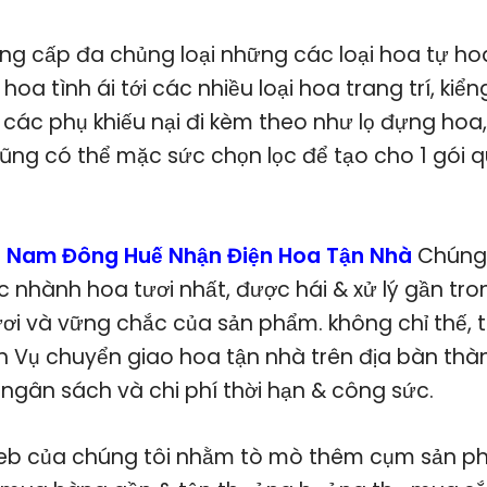
ng cấp đa chủng loại những các loại hoa tự hoa
 hoa tình ái tới các nhiều loại hoa trang trí, kiển
các phụ khiếu nại đi kèm theo như lọ đựng hoa, 
ng có thể mặc sức chọn lọc để tạo cho 1 gói q
i Nam Đông Huế Nhận Điện Hoa Tận Nhà
Chúng
nhành hoa tươi nhất, được hái & xử lý gần tron
ơi và vững chắc của sản phẩm. không chỉ thế, 
h Vụ chuyển giao hoa tận nhà trên địa bàn thàn
 ngân sách và chi phí thời hạn & công sức.
eb của chúng tôi nhằm tò mò thêm cụm sản ph