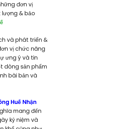
những đơn vị
t lượng & bảo
ế
h và phát triển &
 đơn vị chức năng
ự ưng ý và tin
tốt dòng sản phẩm
ính bài bản và
ông Huế Nhận
 nghĩa mang đến
gày kỷ niệm và
an khổ cũng như