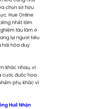
lựa chọn sở hữu
lực. Hue Online
 tiếng nhất làm
nghiệm lâu lăm ở
ng lại người tiêu
u hài hòa duy
m khác nhau, ví
a cưới, đuốc hoa
 phẩm phụ khác ví
ông Huế Nhận