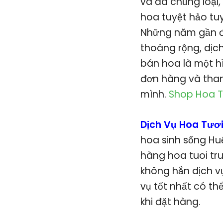
và đa chủng loại
hoa tuyệt hảo tuy
Những năm gần đ
thoáng rộng, dịc
bán hoa là một h
đơn hàng và than
mình.
Shop Hoa T
Dịch Vụ Hoa Tươ
hoa sinh sống Hu
hàng hoa tuoi tr
không hẳn dịch v
vụ tốt nhất có t
khi đặt hàng.