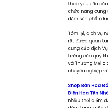
theo yêu cầu của
chức năng cung ứ
đảm sản phẩm luô
Tóm lại, dịch vụ 
rất được quan tâm
cung cấp dịch Vụ
tưởng của quý kh
và Thương Mại dị
chuyên nghiệp và
Shop Bán Hoa Đá
Điện Hoa Tận Nh
nhiều thời điểm đ
đám tang. mặc d