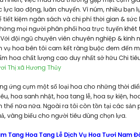
c lực lao động, luân chuyển. Vì núm, nhiều bạn 
 tiết kiệm ngân sách và chi phí thời gian & sức 
g những mọi người phân phối hoa trực tuyến khét
 Với đội ngũ chuyên viên chuyên nghiệp & kinh 
 vụ hoa bên tôi cam kết ràng buộc đem đến ma
m hoa chất lượng cao duy nhất sở hữu Chi tiê
ơi Thị xã Hương Thủy
ng ứng cụm một số loại hoa cho những thời điể
êu, hoa sanh nhật, hoa tang lễ, hoa sự kiện, ho
 thế nữa nữa. Ngoài ra tôi còn tồn tại các sản
ả, vàng biếu cho người tiêu dùng chọn lựa.
m Tang Hoa Tang Lễ Dịch Vụ Hoa Tươi Nam Đ