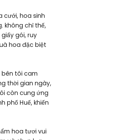
 cưới, hoa sinh
g. không chỉ thế,
giấy gói, ruy
uà hoa đặc biệt
 bên tôi cam
g thời gian ngày,
tôi còn cung ứng
h phố Huế, khiến
ẩm hoa tươi vui