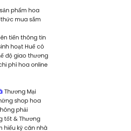
g sản phẩm hoa
g thức mua sắm
n tiến thông tin
sinh hoạt Huế có
hế độ giao thương
hi phí hoa online
hà
Thương Mại
 những shop hoa
không phải
g tốt & Thương
ìm hiểu kỹ căn nhà