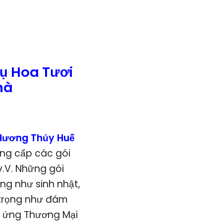
ụ Hoa Tươi
hà
 Hương Thủy Huế
ung cấp các gói
.V. Những gói
ng như sinh nhật,
 trọng như đám
g ứng Thương Mại