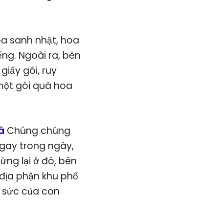
oa sanh nhật, hoa
iểng. Ngoài ra, bên
giấy gói, ruy
một gói quà hoa
hà
Chúng chúng
ngay trong ngày,
ng lại ở đó, bên
 địa phận khu phố
g sức của con