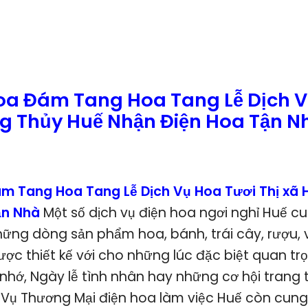
oa Đám Tang Hoa Tang Lễ Dịch V
g Thủy Huế Nhận Điện Hoa Tận N
m Tang Hoa Tang Lễ Dịch Vụ Hoa Tươi Thị xã
ận Nhà
Một số dịch vụ điện hoa ngơi nghỉ Huế c
ng dòng sản phẩm hoa, bánh, trái cây, rượu, v
c thiết kế với cho những lúc đặc biệt quan trọ
hớ, Ngày lễ tình nhân hay những cơ hội trang
h Vụ Thương Mại điện hoa làm việc Huế còn cun