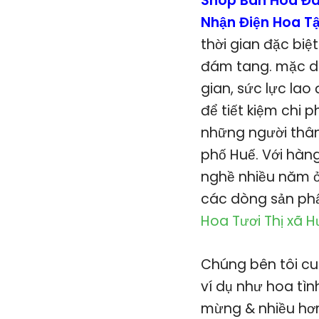
Shop Bán Hoa Đá
Nhận Điện Hoa T
thời gian đặc biệ
đám tang. mặc dù
gian, sức lực lao
để tiết kiệm chi p
những người thân
phố Huế. Với hàn
nghề nhiều năm ở
các dòng sản phẩ
Hoa Tươi Thị xã 
Chúng bên tôi cu
ví dụ như hoa tìn
mừng & nhiều hơn