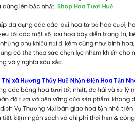
u dùng lên bậc nhất.
Shop Hoa Tươi Huế
ấp đa dạng các các loại hoa từ bỏ hoa cưới, h
yêu tới các một số loại hoa bày diễn trang trí, k
những phụ khiếu nại đi kèm cũng như bình hoa, 
ũng có thể thỏa sức chọn lọc nhằm khiến cho 
ng và ý nghĩa sâu sắc.
i Thị xã Hương Thủy Huế Nhận Điện Hoa Tận N
ng các bông hoa tươi tốt nhất, đc hái và xử lý 
àn độ tươi và bền vững của sản phẩm. không dừ
 dịch Vụ Thương Mại bàn giao hoa tận nhà trên
 tiết kiệm ngân sách và chi phí thời hạn & côn