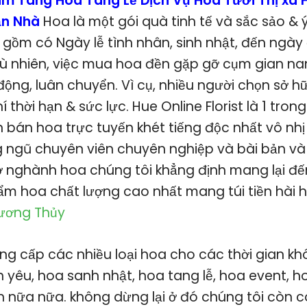
m Tang Hoa Tang Lễ Dịch Vụ Hoa Tươi Thị xã
ận Nhà
Hoa là một gói quà tinh tế và sắc sảo &
t gồm có Ngày lễ tình nhân, sinh nhật, đến ngà
 nhiên, việc mua hoa đền gặp gỡ cụm gian nan
 động, luân chuyển. Vì cụ, nhiều người chọn sở 
hí thời hạn & sức lực. Hue Online Florist là 1 tro
 bán hoa trực tuyến khét tiếng độc nhất vô nhị
g ngũ chuyên viên chuyên nghiệp và bài bản và
 nghành hoa chúng tôi khẳng định mang lại đ
m hoa chất lượng cao nhất mang túi tiền hài h
Hương Thủy
ng cấp các nhiều loại hoa cho các thời gian kh
h yêu, hoa sanh nhật, hoa tang lễ, hoa event, h
 nữa nữa. không dừng lại ở đó chúng tôi còn 