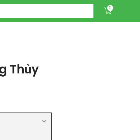
0
ng Thủy