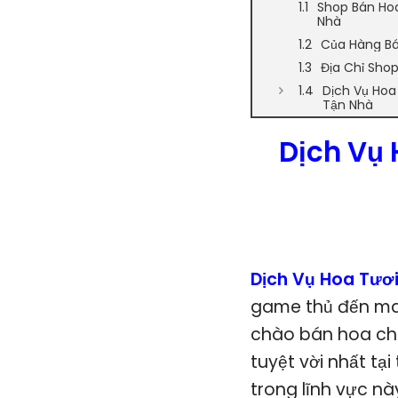
Shop Bán Hoa
Nhà
Của Hàng Bá
Địa Chỉ Sho
Dịch Vụ Hoa
Tận Nhà
Dịch Vụ 
Dịch Vụ Hoa Tươ
game thủ đến man
chào bán hoa chu
tuyệt vời nhất tạ
trong lĩnh vực n