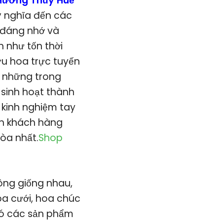
 Hương Thủy Huế
 ý nghĩa đến các
y đáng nhớ và
 như tốn thời
hữu hoa trực tuyến
ng những trong
 sinh hoạt thành
 kinh nghiệm tay
ến khách hàng
òa nhất.
Shop
ông giống nhau,
oa cưới, hoa chúc
có các sản phẩm