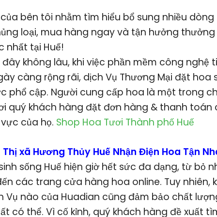
 của bên tôi nhằm tìm hiểu bổ sung nhiều dòn
hủng loại, mua hàng ngay và tận hưởng thưởn
 nhất tại Huế!
ây không lâu, khi việc phần mềm công nghệ tiê
gày càng rộng rãi, dịch Vụ Thương Mại đặt hoa 
sức phổ cập. Người cung cấp hoa là một trong c
nơi quý khách hàng đặt đơn hàng & thanh toán c
 vực của họ.
Shop Hoa Tươi Thành phố Huế
i Thị xã Hương Thủy Huế Nhận Điện Hoa Tận N
 sinh sống Huế hiện giờ hết sức đa dạng, từ bỏ
đến các trang cửa hàng hoa online. Tuy nhiên, 
h Vụ nào của Huadian cũng đảm bảo chất lượn
hất có thể. Vì cố kỉnh, quý khách hàng đề xuất t