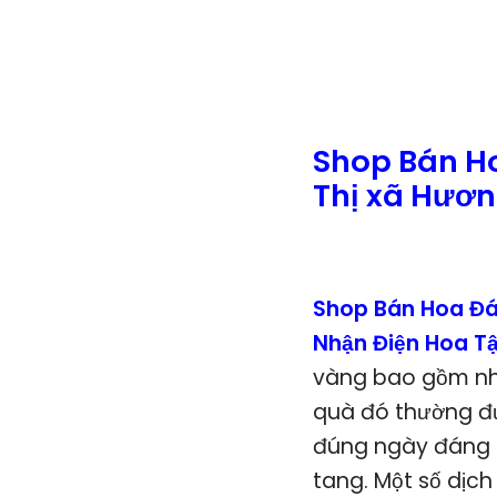
Shop Bán H
Thị xã Hươn
Shop Bán Hoa Đá
Nhận Điện Hoa T
vàng bao gồm nhữ
quà đó thường đượ
đúng ngày đáng n
tang. Một số dịc