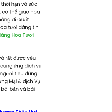
 thời hạn và sức
t có thể giao hoa
hàng đề xuất
oa tươi đáng tin
àng Hoa Tươi
và rất được yêu
ị cung ứng dịch vụ
người tiêu dùng
ng Mại & dịch Vụ
 bài bản và bài