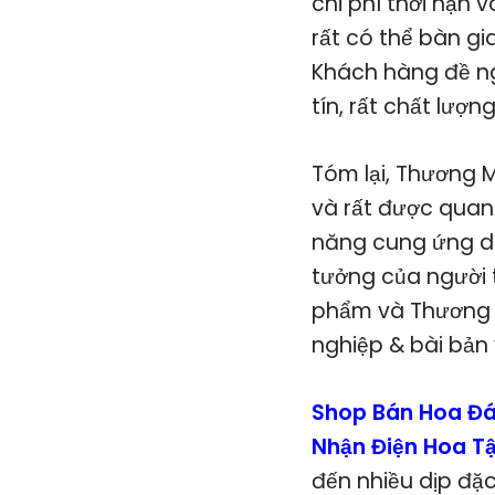
chi phí thời hạn
rất có thể bàn g
Khách hàng đề ng
tín, rất chất lượ
Tóm lại, Thương 
và rất được quan 
năng cung ứng dị
tưởng của người 
phẩm và Thương M
nghiệp & bài bản
Shop Bán Hoa Đá
Nhận Điện Hoa T
đến nhiều dịp đặ