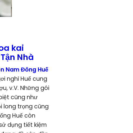
oa kai
 Tận Nhà
ện Nam Đông Huế
gơi nghỉ Huế cung
u, v.V. Những gói
 biệt cũng như
i long trọng cũng
sống Huế còn
ử dụng tiết kiệm