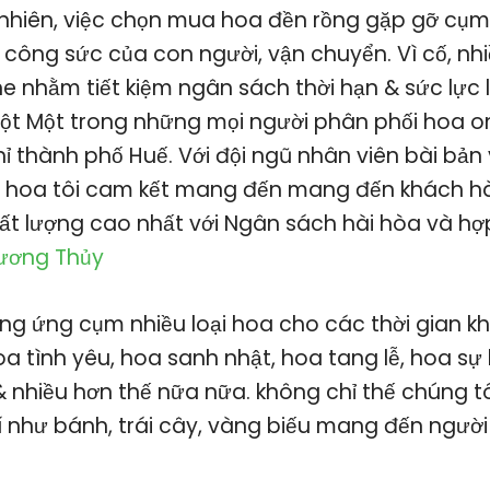
nhiên, việc chọn mua hoa đền rồng gặp gỡ cụm
 công sức của con người, vận chuyển. Vì cố, nh
ine nhằm tiết kiệm ngân sách thời hạn & sức lực
 một Một trong những mọi người phân phối hoa on
ỉ thành phố Huế. Với đội ngũ nhân viên bài bản
h hoa tôi cam kết mang đến mang đến khách 
t lượng cao nhất với Ngân sách hài hòa và hợp 
Hương Thủy
ng ứng cụm nhiều loại hoa cho các thời gian k
 tình yêu, hoa sanh nhật, hoa tang lễ, hoa sự k
nhiều hơn thế nữa nữa. không chỉ thế chúng t
 như bánh, trái cây, vàng biếu mang đến ngườ