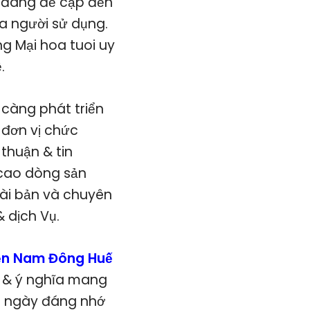
a đang đề cập đền
a người sử dụng.
g Mại hoa tuoi uy
.
 càng phát triển
 đơn vị chức
thuận & tin
 cao dòng sản
bài bản và chuyên
 dịch Vụ.
ện Nam Đông Huế
ảo & ý nghĩa mang
ng ngày đáng nhớ