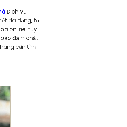
Nhà
Dịch Vụ
iết đa dạng, tự
a online. tuy
g bảo đảm chất
h hàng cần tìm