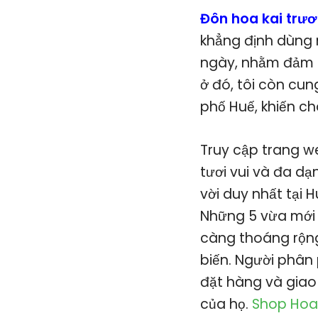
Đôn hoa kai trư
khẳng định dùng n
ngày, nhằm đảm b
ở đó, tôi còn cu
phố Huế, khiến ch
Truy cập trang w
tươi vui và đa d
vời duy nhất tại H
Những 5 vừa mới
càng thoáng rộng
biến. Người phân
đặt hàng và giao
của họ.
Shop Hoa