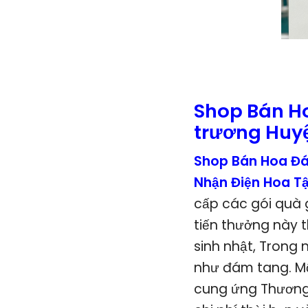
Shop Bán H
trương Huy
Shop Bán Hoa Đá
Nhận Điện Hoa T
cấp các gói quà 
tiến thưởng này t
sinh nhật, Trong 
như đám tang. Mộ
cung ứng Thương 