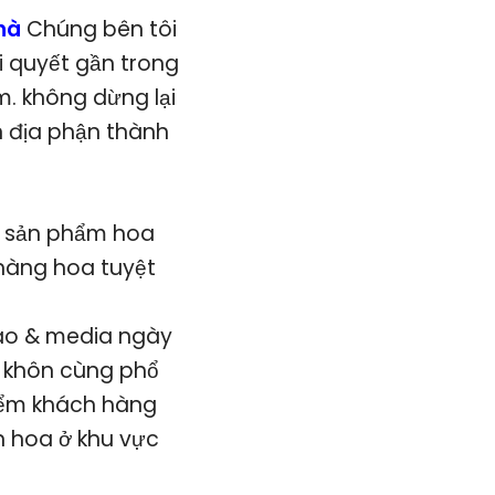
Nhà
Chúng bên tôi
i quyết gần trong
. không dừng lại
n địa phận thành
g sản phẩm hoa
 hàng hoa tuyệt
áo & media ngày
n khôn cùng phổ
điểm khách hàng
n hoa ở khu vực