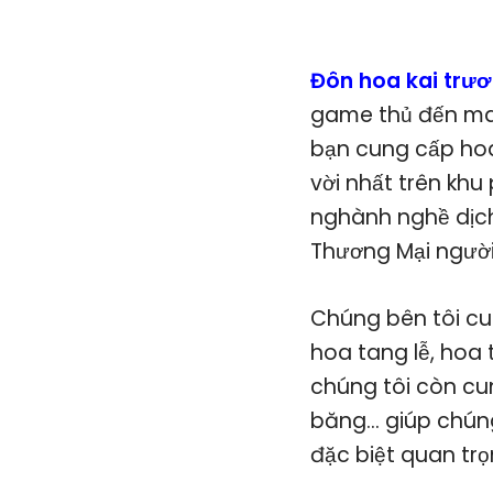
Đôn hoa kai trư
game thủ đến man
bạn cung cấp hoa
vời nhất trên khu
nghành nghề dịch
Thương Mại người
Chúng bên tôi cun
hoa tang lễ, hoa t
chúng tôi còn cun
băng… giúp chúng
đặc biệt quan tr