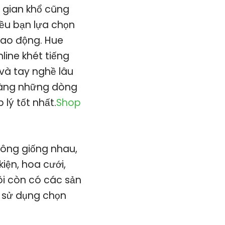
 gian khổ cũng
iều bạn lựa chọn
 lao động. Hue
line khét tiếng
 và tay nghề lâu
hàng những dòng
lý tốt nhất.
Shop
hông giống nhau,
iện, hoa cưới,
ôi còn có các sản
i sử dụng chọn