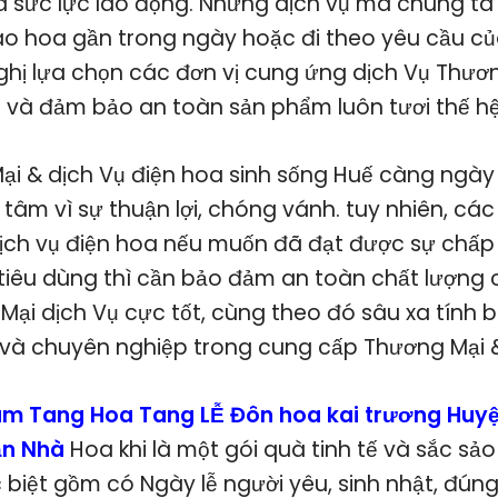
 và sức lực lao động. Những dịch vụ mà chúng t
iao hoa gần trong ngày hoặc đi theo yêu cầu củ
hị lựa chọn các đơn vị cung ứng dịch Vụ Thươn
ng và đảm bảo an toàn sản phẩm luôn tươi thế hệ
Mại & dịch Vụ điện hoa sinh sống Huế càng ngày
tâm vì sự thuận lợi, chóng vánh. tuy nhiên, các
ch vụ điện hoa nếu muốn đã đạt được sự chấp 
tiêu dùng thì cần bảo đảm an toàn chất lượng
ại dịch Vụ cực tốt, cùng theo đó sâu xa tính 
 và chuyên nghiệp trong cung cấp Thương Mại &
m Tang Hoa Tang LỄ Đôn hoa kai trương Huy
ận Nhà
Hoa khi là một gói quà tinh tế và sắc s
c biệt gồm có Ngày lễ người yêu, sinh nhật, đú