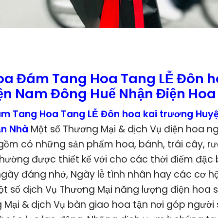
oa Đám Tang Hoa Tang LỄ Đôn h
ện Nam Đông Huế Nhận Điện Hoa
m Tang Hoa Tang LỄ Đôn hoa kai trương Huy
ận Nhà
Một số Thương Mại & dịch Vụ điện hoa n
gồm có những sản phẩm hoa, bánh, trái cây, rượ
hường được thiết kế với cho các thời điểm đặc
ngày đáng nhớ, Ngày lễ tình nhân hay các cơ hộ
t số dịch Vụ Thương Mại năng lượng điện hoa 
Mại & dịch Vụ bàn giao hoa tận nơi góp người s