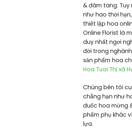
& đám tang. Tuy 
như hao thời hạn,
thiết lập hoa onl
Online Florist là
duy nhất ngơi ngh
đời trong nghàn
sản phẩm hoa chấ
Hoa Tươi Thị xã 
Chúng bên tôi cu
chẳng hạn như hoa
đuốc hoa mừng & 
phẩm phụ khác ví
lựa.