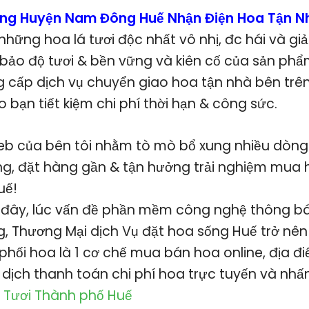
ơng Huyện Nam Đông Huế Nhận Điện Hoa Tận 
hững hoa lá tươi độc nhất vô nhị, đc hái và giả
ảo độ tươi & bền vững và kiên cố của sản phẩm
ng cấp dịch vụ chuyển giao hoa tận nhà bên trê
o bạn tiết kiệm chi phí thời hạn & công sức.
eb của bên tôi nhằm tò mò bổ xung nhiều dòn
ạng, đặt hàng gần & tận hưởng trải nghiệm mua
uế!
 đây, lúc vấn đề phần mềm công nghệ thông b
, Thương Mại dịch Vụ đặt hoa sống Huế trở nê
 phối hoa là 1 cơ chế mua bán hoa online, địa 
 dịch thanh toán chi phí hoa trực tuyến và nhấ
 Tươi Thành phố Huế