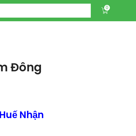
0
am Đông
 Huế Nhận