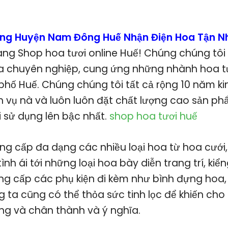
ơng Huyện Nam Đông Huế Nhận Điện Hoa Tận 
g Shop hoa tươi online Huế! Chúng chúng tôi 
 chuyên nghiệp, cung ứng những nhành hoa tư
 phố Huế. Chúng chúng tôi tất cả rộng 10 năm k
 vụ nà và luôn luôn đặt chất lượng cao sản ph
 sử dụng lên bậc nhất.
shop hoa tươi huế
g cấp đa dạng các nhiều loại hoa từ hoa cưới,
ình ái tới những loại hoa bày diễn trang trí, kiển
g cấp các phụ kiện đi kèm như bình đựng hoa, g
 ta cũng có thể thỏa sức tinh lọc để khiến cho
ọng và chân thành và ý nghĩa.