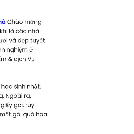
Nhà
Chào mừng
khi là các nhà
ơi và đẹp tuyệt
inh nghiệm ở
ẩm & dịch Vụ
 hoa sinh nhật,
g. Ngoài ra,
iấy gói, ruy
 một gói quà hoa