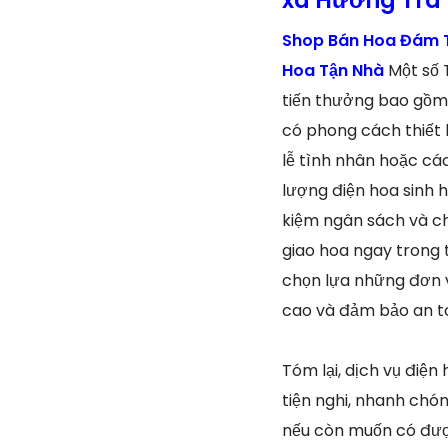
Shop Bán Hoa Đám T
Hoa Tận Nhà
Một số 
tiến thưởng bao gồm 
có phong cách thiết 
lễ tình nhân hoặc cá
lượng điện hoa sinh h
kiệm ngân sách và ch
giao hoa ngay trong 
chọn lựa những đơn v
cao và đảm bảo an to
Tóm lại, dịch vụ điệ
tiện nghi, nhanh chó
nếu còn muốn có được