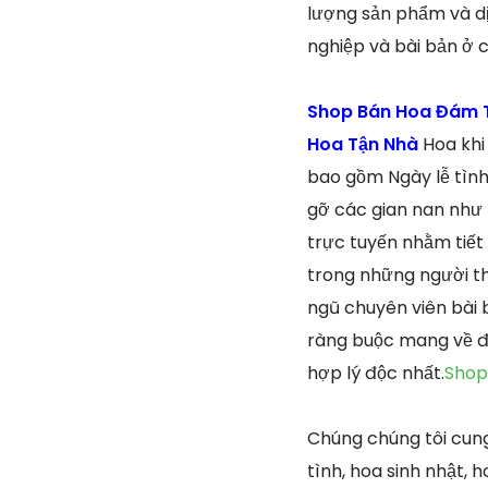
lượng sản phẩm và dị
nghiệp và bài bản ở 
Shop Bán Hoa Đám T
Hoa Tận Nhà
Hoa khi
bao gồm Ngày lễ tình
gỡ các gian nan như h
trực tuyến nhằm tiết 
trong những người th
ngũ chuyên viên bài 
ràng buộc mang về đ
hợp lý độc nhất.
Shop
Chúng chúng tôi cung
tình, hoa sinh nhật, 