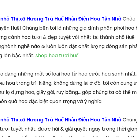
 nhỏ Thị xã Hương Trà Huế Nhận Điện Hoa Tận Nhà
Chào 
uyến Huế! Chúng bên tôi là những gia đình phân phối hoa
ng cành hoa tươi & đẹp tuyệt vời nhất tại thành phố Huế. 
 nghành nghề nào & luôn luôn đặt chất lượng dòng sản p
g lên bậc nhất.
shop hoa tươi huế
a dạng những một số loại hoa từ hoa cưới, hoa sanh nhật, 
i hoa trang trí, kiểng. không dừng lại ở đó, tôi còn cung
ư lọ đựng hoa, giấy gói, ruy băng… góp chúng ta có thể m
n quà hoa đặc biệt quan trọng và ý nghĩa.
 nhỏ Thị xã Hương Trà Huế Nhận Điện Hoa Tận Nhà
Chúng
ươi tuyệt nhất, được hái & giải quyết ngay trong thời gi