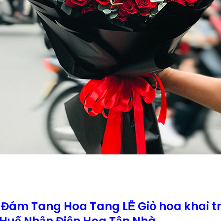
Đám Tang Hoa Tang LỄ Giỏ hoa khai t
Huế Nhận Điện Hoa Tận Nhà