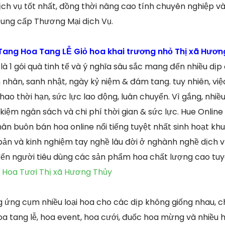
ch vụ tốt nhất, đồng thời nâng cao tính chuyên nghiệp v
cung cấp Thương Mại dịch Vụ.
ang Hoa Tang LỄ Giỏ hoa khai trương nhỏ Thị xã Hương
 là 1 gói quà tinh tế và ý nghĩa sâu sắc mang đến nhiều dịp
 nhân, sanh nhật, ngày kỷ niệm & đám tang. tuy nhiên, v
ao thời hạn, sức lực lao động, luân chuyển. Vì gắng, nhiề
kiệm ngân sách và chi phí thời gian & sức lực. Hue Online F
ân buôn bán hoa online nổi tiếng tuyệt nhất sinh hoạt khu
bản và kinh nghiệm tay nghề lâu đời ở nghành nghề dịch v
ến người tiêu dùng các sản phẩm hoa chất lượng cao tuy
 Hoa Tươi Thị xã Hương Thủy
 ứng cụm nhiều loại hoa cho các dịp không giống nhau, c
hoa tang lễ, hoa event, hoa cưới, đuốc hoa mừng và nhiều 