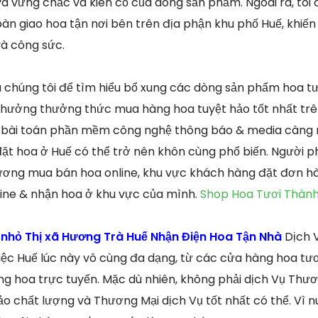
và vững chắc và kiên cố của dòng sản phẩm. Ngoài ra, tôi
àn giao hoa tận nơi bên trên địa phận khu phố Huế, khiến
và công sức.
 chúng tôi để tìm hiểu bổ xung các dòng sản phẩm hoa tư
 hưởng thưởng thức mua hàng hoa tuyệt hảo tốt nhất trê
c bài toán phần mềm công nghệ thông báo & media càng n
ặt hoa ở Huế có thể trở nên khôn cùng phổ biến. Người p
hương mua bán hoa online, khu vực khách hàng đặt đơn h
nline & nhận hoa ở khu vực của mình.
Shop Hoa Tươi Thành
 nhỏ Thị xã Hương Trà Huế Nhận Điện Hoa Tận Nhà
Dịch 
iệc Huế lúc này vô cùng đa dạng, từ các cửa hàng hoa tư
ng hoa trực tuyến. Mặc dù nhiên, không phải dịch Vụ Thư
 chất lượng và Thương Mại dịch Vụ tốt nhất có thể. Vì 