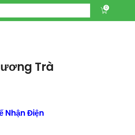
0
Hương Trà
ế Nhận Điện