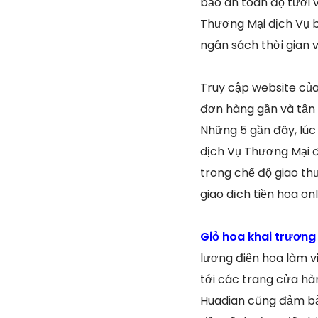
bảo an toàn độ tươi 
Thương Mại dịch Vụ b
ngân sách thời gian 
Truy cập website của
đơn hàng gần và tận
Những 5 gần đây, lú
dịch Vụ Thương Mại đ
trong chế độ giao t
giao dịch tiền hoa o
Giỏ hoa khai trương
lượng điện hoa làm v
tới các trang cửa hà
Huadian cũng đảm bảo