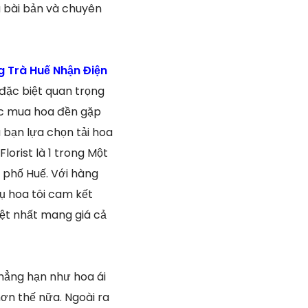
à bài bản và chuyên
 Trà Huế Nhận Điện
 đặc biệt quan trọng
iệc mua hoa đền gặp
u bạn lựa chọn tải hoa
lorist là 1 trong Một
 phố Huế. Với hàng
ụ hoa tôi cam kết
ệt nhất mang giá cả
hẳng hạn như hoa ái
hơn thế nữa. Ngoài ra