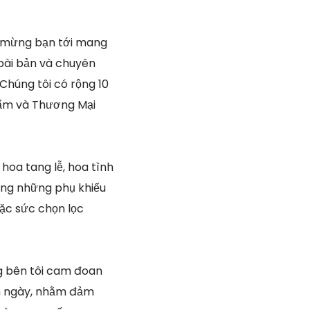
mừng bạn tới mang
 bài bản và chuyên
Chúng tôi có rộng 10
hẩm và Thương Mại
hoa tang lễ, hoa tình
 ứng những phụ khiếu
ặc sức chọn lọc
 bên tôi cam đoan
an ngày, nhằm đảm