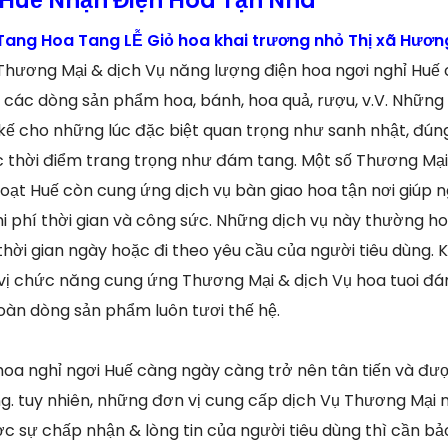
ang Hoa Tang LỄ Giỏ hoa khai trương nhỏ Thị xã Hương
Thương Mại & dịch Vụ năng lượng điện hoa ngơi nghỉ Huế
các dòng sản phẩm hoa, bánh, hoa quả, rượu, v.V. Những
kế cho những lúc đặc biệt quan trọng như sanh nhật, đún
c thời điểm trang trọng như đám tang. Một số Thương Mạ
oạt Huế còn cung ứng dịch vụ bàn giao hoa tận nơi giúp ng
i phí thời gian và công sức. Những dịch vụ này thường h
thời gian ngày hoặc đi theo yêu cầu của người tiêu dùng.
ị chức năng cung ứng Thương Mại & dịch Vụ hoa tuoi đán
àn dòng sản phẩm luôn tươi thế hệ.
n hoa nghỉ ngơi Huế càng ngày càng trở nên tân tiến và đ
ng. tuy nhiên, những đơn vị cung cấp dịch Vụ Thương Mại
 sự chấp nhận & lòng tin của người tiêu dùng thì cần b