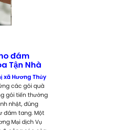
cho đám
oa Tận Nhà
ị xã Hương Thủy
 ứng các gói quà
g gói tiến thưởng
anh nhật, đúng
hư đám tang. Một
ơng Mại dịch Vụ