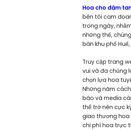
Hoa cho đám tan
bên tôi cam đoan
trong ngày, nhằm
những thế, chúng
bàn khu phố Huế, 
Truy cập trang w
vui và đa chủng 
chọn lựa hoa tuyệ
Những năm cách đ
báo và media càn
thể trở nên cực 
giao thương hoa t
chi phí hoa trực 