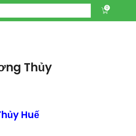
0
ương Thủy
Thủy Huế