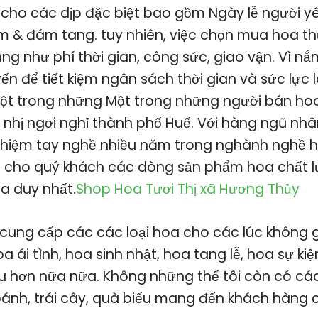
cho các dịp đặc biệt bao gồm Ngày lễ người yêu
m & đám tang. tuy nhiên, việc chọn mua hoa 
ng như phí thời gian, công sức, giao vận. Vì nắ
n để tiết kiệm ngân sách thời gian và sức lực 
 một trong những Một trong những người bán ho
ô nhị ngơi nghỉ thành phố Huế. Với hàng ngũ nh
ghiệm tay nghề nhiều năm trong nghành nghề h
 cho quý khách các dòng sản phẩm hoa chất lư
a duy nhất.
Shop Hoa Tươi Thị xã Hương Thủy
cung cấp các các loại hoa cho các lúc không 
 ái tình, hoa sinh nhật, hoa tang lễ, hoa sự kiệ
u hơn nữa nữa. Không những thế tôi còn có c
bánh, trái cây, quà biếu mang đến khách hàng c