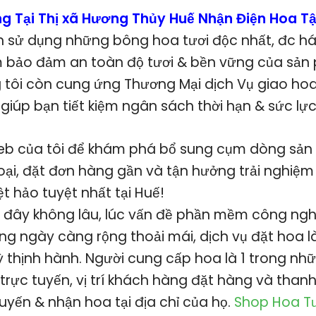
g Tại Thị xã Hương Thủy Huế Nhận Điện Hoa T
 sử dụng những bông hoa tươi độc nhất, đc hái
 bảo đảm an toàn độ tươi & bền vững của sản
 tôi còn cung ứng Thương Mại dịch Vụ giao hoa
giúp bạn tiết kiệm ngân sách thời hạn & sức lực
eb của tôi để khám phá bổ sung cụm dòng sản
loại, đặt đơn hàng gần và tận hưởng trải nghi
t hảo tuyệt nhất tại Huế!
ây không lâu, lúc vấn đề phần mềm công nghệ
g ngày càng rộng thoải mái, dịch vụ đặt hoa l
kỳ thịnh hành. Người cung cấp hoa là 1 trong n
rực tuyến, vị trí khách hàng đặt hàng và thanh
tuyến & nhận hoa tại địa chỉ của họ.
Shop Hoa T