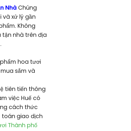
ận Nhà
Chúng
 và xử lý gần
 phẩm. Không
 tận nhà trên địa
.
 phẩm hoa tươi
ệm mua sắm và
 tiên tiến thông
àm việc Huế có
hững cách thức
 toán giao dịch
ươi Thành phố