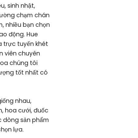
, sinh nhật,
thường chạm chán
m, nhiều bạn chọn
lao động. Hue
a trực tuyến khét
ân viên chuyên
oa chúng tôi
ợng tốt nhất có
giống nhau,
n, hoa cưới, đuốc
ác dòng sản phẩm
họn lựa.