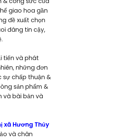
an & công sức của
thể giao hoa gần
ng đề xuất chọn
i đáng tin cậy,
.
i tiến và phát
nhiên, những đơn
c sự chấp thuận &
 dòng sản phẩm &
n và bài bản và
ị xã Hương Thủy
sảo và chân