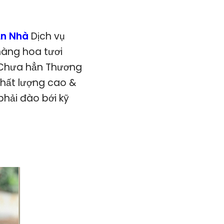
ận Nhà
Dịch vụ
hàng hoa tươi
, Chưa hẳn Thương
hất lượng cao &
phải đào bới kỹ