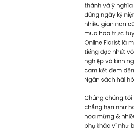
thành và ý nghĩa 
đúng ngày kỷ niệ
nhiều gian nan cũ
mua hoa trực tuyế
Online Florist là
tiếng độc nhất v
nghiệp và kinh n
cam kết đem đến
Ngân sách hài hò
Chúng chúng tôi 
chẳng hạn như hoa
hoa mừng & nhiề
phụ khác ví như 