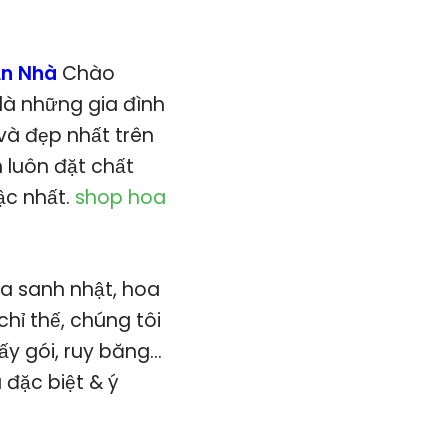
ận Nhà
Chào
là những gia đình
và đẹp nhất trên
n luôn đặt chất
ậc nhất.
shop hoa
a sanh nhật, hoa
 chỉ thế, chúng tôi
ấy gói, ruy băng…
 đặc biệt & ý