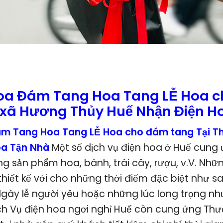
oa Đám Tang Hoa Tang LỄ Hoa 
ị xã Hương Thủy Huế Nhận Điện H
m Tang Hoa Tang LỄ Hoa cho đám tang Tại Th
oa Tận Nhà
Một số dịch vụ điện hoa ở Huế cung
 sản phẩm hoa, bánh, trái cây, rượu, v.V. Nhữn
hiết kế với cho những thời điểm đặc biệt như s
gày lễ người yêu hoặc những lúc long trọng n
ch Vụ điện hoa ngơi nghỉ Huế còn cung ứng Thư