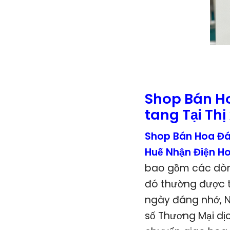
Shop Bán H
tang Tại Th
Shop Bán Hoa Đá
Huế Nhận Điện H
bao gồm các dòng
đó thường được t
ngày đáng nhớ, N
số Thương Mại dị