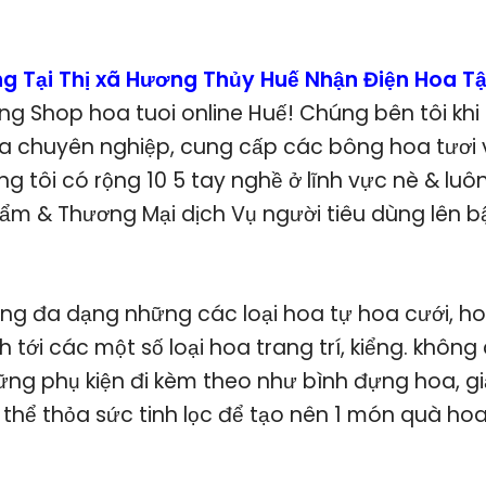
g Tại Thị xã Hương Thủy Huế Nhận Điện Hoa T
g Shop hoa tuoi online Huế! Chúng bên tôi khi 
 chuyên nghiệp, cung cấp các bông hoa tươi 
g tôi có rộng 10 5 tay nghề ở lĩnh vực nè & luô
ẩm & Thương Mại dịch Vụ người tiêu dùng lên b
ng đa dạng những các loại hoa tự hoa cưới, ho
nh tới các một số loại hoa trang trí, kiểng. không
ng phụ kiện đi kèm theo như bình đựng hoa, gi
thể thỏa sức tinh lọc để tạo nên 1 món quà hoa