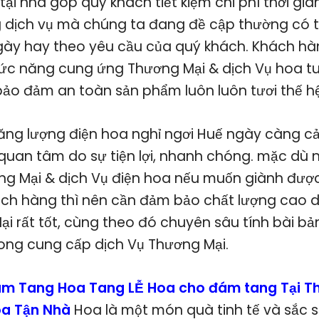
ại nhà góp quý khách tiết kiệm chi phí thời gi
 dịch vụ mà chúng ta đang đề cập thường có 
ngày hay theo yêu cầu của quý khách. Khách hà
hức năng cung ứng Thương Mại & dịch Vụ hoa tuo
bảo đảm an toàn sản phẩm luôn luôn tươi thế hệ
năng lượng điện hoa nghỉ ngơi Huế ngày càng cả
 quan tâm do sự tiện lợi, nhanh chóng. mặc dù 
ng Mại & dịch Vụ điện hoa nếu muốn giành đượ
ách hàng thì nên cần đảm bảo chất lượng cao
i rất tốt, cùng theo đó chuyên sâu tính bài bả
ong cung cấp dịch Vụ Thương Mại.
m Tang Hoa Tang LỄ Hoa cho đám tang Tại Th
oa Tận Nhà
Hoa là một món quà tinh tế và sắc 