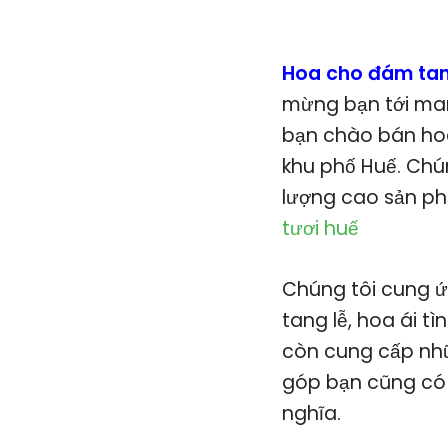
Hoa cho đám tan
mừng bạn tới man
bạn chào bán hoa
khu phố Huế. Chún
lượng cao sản ph
tươi huế
Chúng tôi cung ứ
tang lễ, hoa ái tì
còn cung cấp nhữ
góp bạn cũng có 
nghĩa.