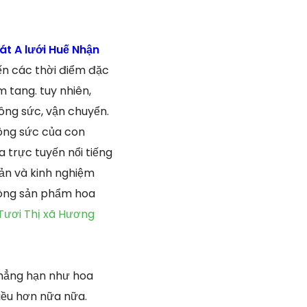
t A lưới Huế Nhận
ến các thời điểm đặc
 tang. tuy nhiên,
ông sức, vận chuyển.
công sức của con
 trực tuyến nổi tiếng
bản và kinh nghiệm
dòng sản phẩm hoa
Tươi Thị xã Hương
chẳng hạn như hoa
iều hơn nữa nữa.