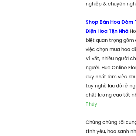
nghiệp & chuyên ngh
Shop Bán Hoa Đám T
Điện Hoa Tận Nhà
Ho
biệt quan trọng gồm 
việc chọn mua hoa đề
Vì vắt, nhiều người c
người. Hue Online Flo
duy nhất làm việc kh
tay nghề lâu đời ở n
chất lượng cao tốt nh
Thủy
Chúng chúng tôi cung
tình yêu, hoa sanh n