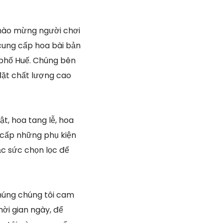
ào mừng người chơi
 cung cấp hoa bài bản
 phố Huế. Chúng bên
đặt chất lượng cao
t, hoa tang lễ, hoa
g cấp những phụ kiện
ặc sức chọn lọc để
úng chúng tôi cam
hời gian ngày, để