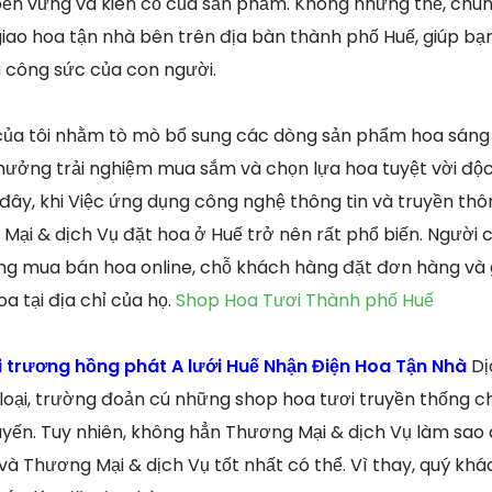
ền vững và kiên cố của sản phẩm. Không những thế, chún
iao hoa tận nhà bên trên địa bàn thành phố Huế, giúp bạn
à công sức của con người.
của tôi nhằm tò mò bổ sung các dòng sản phẩm hoa sáng
hưởng trải nghiệm mua sắm và chọn lựa hoa tuyệt vời độc
ây, khi Việc ứng dụng công nghệ thông tin và truyền th
Mại & dịch Vụ đặt hoa ở Huế trở nên rất phổ biến. Người 
g mua bán hoa online, chỗ khách hàng đặt đơn hàng và g
a tại địa chỉ của họ.
Shop Hoa Tươi Thành phố Huế
 trương hồng phát A lưới Huế Nhận Điện Hoa Tận Nhà
Dị
 loại, trường đoản cú những shop hoa tươi truyền thống 
yến. Tuy nhiên, không hẳn Thương Mại & dịch Vụ làm sao
à Thương Mại & dịch Vụ tốt nhất có thể. Vì thay, quý khá