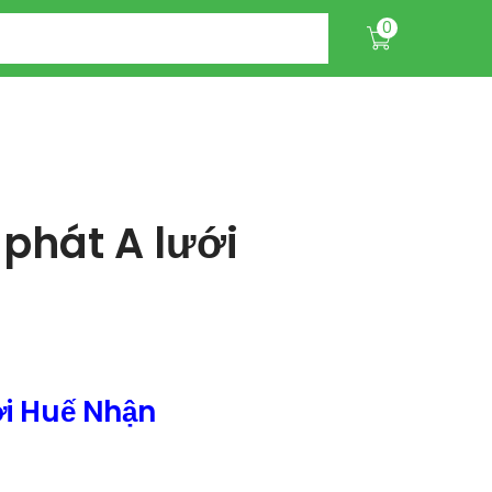
0
phát A lưới
i Huế Nhận