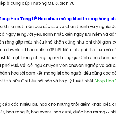
iệp ở cung cấp Thương Mại & dịch Vụ.
ang Hoa Tang LỄ Hoa chúc mừng khai trương hồng phá
a khi là một món quà sắc sảo và chân thành và ý nghĩa đ
có Ngày lễ người yêu, sanh nhật, đến ngày lưu niệm và đám
n rồng gặp mặt nhiều khó khăn cũng như phí thời gian, c
họn download hoa online để tiết kiệm chi phí thời hạn và 
rist là một trong những người trong gia đình chào bán hoa
u phố Huế. Với đội ngũ chuyên viên chuyên nghiệp và bài 
ghành hoa tôi cam kết mang lại cho người tiêu dùng các 
ất sở hữu Chi tiêu hài hòa và hợp lý tuyệt nhất.
Shop Hoa 
 cấp các nhiều loại hoa cho những thời điểm khác biệt, 
hật, hoa tang lễ, hoa event, hoa cưới, đuốc hoa mừng & nh