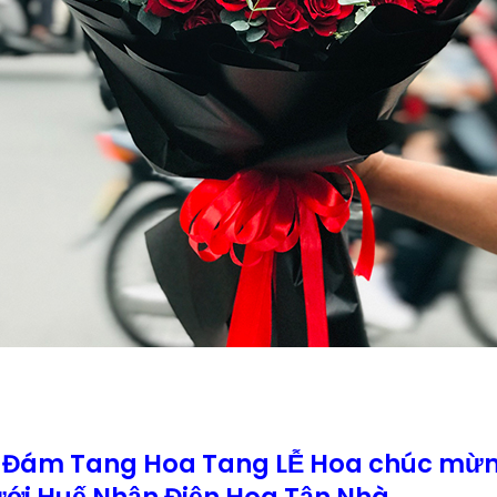
 Đám Tang Hoa Tang LỄ Hoa chúc mừn
ưới Huế Nhận Điện Hoa Tận Nhà