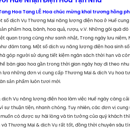
ang Hoa Tang LỄ Hoa chúc mừng khai trương hồng phá
t số dịch Vụ Thương Mại năng lượng điện hoa ở Huế cung
n phẩm hoa, bánh, hoa quả, rượu, v.V. Những gói quà đó
iệt quan trọng cũng như sanh nhật, Trong ngày lưu niệm, 
như đám tang. Một số dịch vụ năng lượng điện hoa sinh s
 nhà góp người sử dụng tiết kiệm ngân sách thời hạn và cô
thể bàn giao hoa gần trong thời gian ngày hay đi theo nh
lựa những đơn vị cung cấp Thương Mại & dịch Vụ hoa tươi
àn sản phẩm luôn tươi mới.
& dịch Vụ năng lượng điện hoa làm việc Huế ngày càng cải
ì sự thuận tiện, nhanh chóng. Tuy nhiên, các đơn vị cun
 muốn có được sự hài lòng và tin tưởng của quý khách t
và Thương Mại & dịch Vụ rất tốt, đồng thời chuyên sâu t