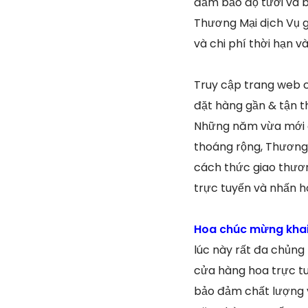
đảm bảo độ tươi và b
Thương Mại dịch Vụ g
và chi phí thời hạn v
Truy cập trang web 
đặt hàng gần & tận t
Những năm vừa mới đ
thoáng rộng, Thương 
cách thức giao thươn
trực tuyến và nhấn ho
Hoa chúc mừng khai
lúc này rất đa chủng
cửa hàng hoa trực tu
bảo đảm chất lượng v