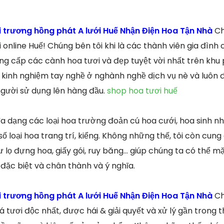
 trương hồng phát A lưới Huế Nhận Điện Hoa Tận Nhà
Ch
 online Huế! Chúng bên tôi khi là các thành viên gia đình
ng cấp các cành hoa tươi và đẹp tuyệt vời nhất trên khu
m kinh nghiệm tay nghề ở nghành nghề dịch vụ nè và luôn 
gười sử dụng lên hàng đầu.
shop hoa tươi huế
a dạng các loại hoa trường đoản cú hoa cưới, hoa sinh nhậ
số loại hoa trang trí, kiểng. Không những thế, tôi còn cun
 lọ đựng hoa, giấy gói, ruy băng… giúp chúng ta có thể m
 đặc biệt và chân thành và ý nghĩa.
 trương hồng phát A lưới Huế Nhận Điện Hoa Tận Nhà
Ch
 tươi độc nhất, được hái & giải quyết và xử lý gần trong t