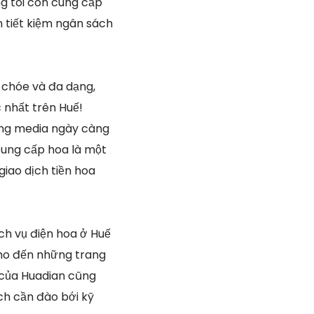
g tôi còn cung cấp
 tiết kiệm ngân sách
 chóe và đa dạng,
 nhất trên Huế!
ông media ngày càng
cung cấp hoa là một
iao dịch tiền hoa
ch vụ điện hoa ở Huế
cho đến những trang
 của Huadian cũng
ch cần đào bới kỹ