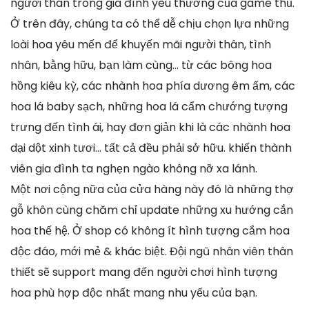
người thân trong gia đình yêu thương của game thủ.
Ở trên đây, chúng ta có thể dễ chịu chọn lựa những
loài hoa yêu mến để khuyến mãi người thân, tình
nhân, bằng hữu, bạn làm cùng… từ các bông hoa
hồng kiêu kỳ, các nhành hoa phía dương êm ấm, các
hoa lá baby sạch, những hoa lá cẩm chướng tượng
trưng đến tình ái, hay đơn giản khi là các nhành hoa
dại dột xinh tươi… tất cả đều phải sở hữu. khiến thành
viên gia đình ta nghẹn ngào không nỡ xa lánh.
Một nơi cộng nữa của cửa hàng này đó là những thợ
gỗ khôn cùng chăm chỉ update những xu hướng cắn
hoa thế hệ. Ở shop có không ít hình tượng cắm hoa
độc đáo, mới mẻ & khác biệt. Đội ngũ nhân viên thân
thiết sẽ support mang đến người chơi hình tượng
hoa phù hợp độc nhất mang nhu yếu của bạn.