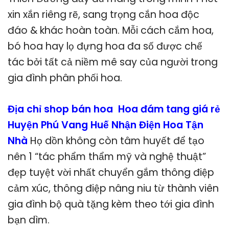
xin xắn riêng rẽ, sang trọng cắn hoa độc
đáo & khác hoàn toàn. Mỗi cách cắm hoa,
bó hoa hay lọ đựng hoa đa số được chế
tác bởi tất cả niềm mê say của người trong
gia đình phân phối hoa.
Địa chỉ shop bán hoa Hoa đám tang giá rẻ
Huyện Phú Vang Huế Nhận Điện Hoa Tận
Nhà
Họ dồn không còn tâm huyết để tạo
nên 1 “tác phẩm thẩm mỹ và nghệ thuật”
đẹp tuyệt vời nhất chuyển gắm thông điệp
cảm xúc, thông điệp nâng niu từ thành viên
gia đình bộ quà tặng kèm theo tới gia đình
bạn dìm.