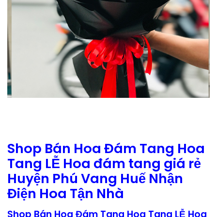
Shop Bán Hoa Đám Tang Hoa
Tang LỄ Hoa đám tang giá rẻ
Huyện Phú Vang Huế Nhận
Điện Hoa Tận Nhà
Shop Bán Hoa Đám Tang Hoa Tang LỄ Hoa