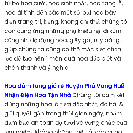
từ bỏ hoa cưới, hoa sinh nhật, hoa tang lễ,
hoa ái tình đến các một số loại hoa bày
diễn trang trí, kiểng. không chỉ thế, chúng tôi
còn cung ứng những phụ khiếu nại đi kèm
cũng như lọ đựng hoa, giấy gói, ruy băng…
giúp chúng ta cũng có thể mặc sức chọn
lọc để tạo nên 1 món quà hoa đặc biệt và
chân thành và ý nghĩa.
Hoa đám tang giá rẻ Huyện Phú Vang Huế
Nhận Điện Hoa Tận Nhà
Chúng tôi cam kết
dùng những hoa lá tươi độc nhất, đc hái &
giải quyết gần trong thời gian ngày, nhằm
đảm bảo an toàn độ tươi và vững chắc của
sản phẩm. Không những thế, tôi còn cung