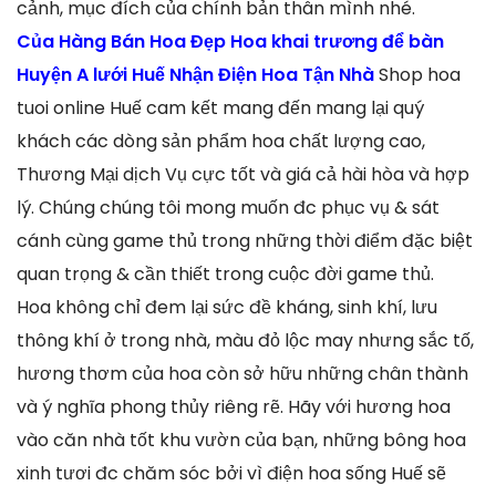
cảnh, mục đích của chính bản thân mình nhé.
Của Hàng Bán Hoa Đẹp Hoa khai trương để bàn
Huyện A lưới Huế Nhận Điện Hoa Tận Nhà
Shop hoa
tuoi online Huế cam kết mang đến mang lại quý
khách các dòng sản phẩm hoa chất lượng cao,
Thương Mại dịch Vụ cực tốt và giá cả hài hòa và hợp
lý. Chúng chúng tôi mong muốn đc phục vụ & sát
cánh cùng game thủ trong những thời điểm đặc biệt
quan trọng & cần thiết trong cuộc đời game thủ.
Hoa không chỉ đem lại sức đề kháng, sinh khí, lưu
thông khí ở trong nhà, màu đỏ lộc may nhưng sắc tố,
hương thơm của hoa còn sở hữu những chân thành
và ý nghĩa phong thủy riêng rẽ. Hãy với hương hoa
vào căn nhà tốt khu vườn của bạn, những bông hoa
xinh tươi đc chăm sóc bởi vì điện hoa sống Huế sẽ