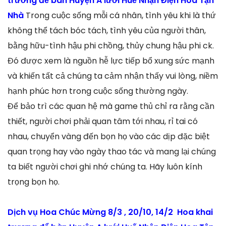
trương để bàn Huyện A lưới Huế Nhận Điện Hoa Tận
Nhà
Trong cuộc sống mỗi cá nhân, tình yêu khi là thứ
không thể tách bóc tách, tình yêu của người thân,
bằng hữu-tình hậu phi chồng, thủy chung hậu phi ck.
Đó được xem là nguồn hễ lực tiếp bổ xung sức mạnh
và khiến tất cả chúng ta cảm nhận thấy vui lòng, niềm
hạnh phúc hơn trong cuộc sống thường ngày.
Để bảo trì các quan hệ mà game thủ chỉ ra rằng cần
thiết, người chơi phải quan tâm tới nhau, rỉ tai có
nhau, chuyển vàng đến bọn họ vào các dịp đặc biệt
quan trọng hay vào ngày thao tác và mang lại chúng
ta biết người chơi ghi nhớ chúng ta. Hãy luôn kính
trọng bọn họ.
Dịch vụ Hoa Chúc Mừng 8/3 , 20/10, 14/2 Hoa khai