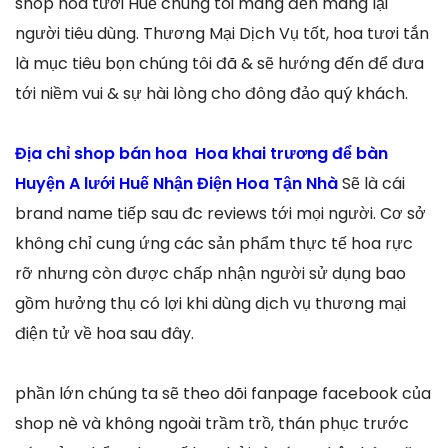
shop hoa tươi Huế chúng tôi mang đến mang lại
người tiêu dùng. Thương Mại Dịch Vụ tốt, hoa tươi tắn
là mục tiêu bọn chúng tôi đã & sẽ hướng đến để đưa
tới niềm vui & sự hài lòng cho đông đảo quý khách.
Địa chỉ shop bán hoa Hoa khai trương để bàn
Huyện A lưới Huế Nhận Điện Hoa Tận Nhà
Sẽ là cái
brand name tiếp sau đc reviews tới mọi người. Cơ sở
không chỉ cung ứng các sản phẩm thực tế hoa rực
rỡ nhưng còn được chấp nhận người sử dụng bao
gồm hưởng thụ có lợi khi dùng dịch vụ thương mại
điện tử về hoa sau đây.
phần lớn chúng ta sẽ theo dõi fanpage facebook của
shop nè và không ngoài trầm trồ, thán phục trước