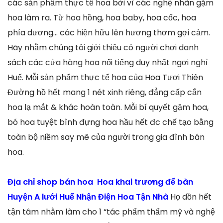
các sản phẩm thực tế hoa bởi vì các nghệ nhân gặm
hoa làm ra. Từ hoa hồng, hoa baby, hoa cốc, hoa
phía dương… các hiện hữu lên hương thơm gợi cảm.
Hãy nhằm chúng tôi giới thiệu có người chơi danh
sách các cửa hàng hoa nổi tiếng duy nhất ngơi nghỉ
Huế. Mỗi sản phẩm thực tế hoa của Hoa Tươi Thiên
Đường hồ hết mang 1 nét xinh riêng, đẳng cấp cắn
hoa lạ mắt & khác hoàn toàn. Mỗi bí quyết gặm hoa,
bó hoa tuyệt bình đựng hoa hầu hết đc chế tạo bằng
toàn bộ niềm say mê của người trong gia đình bán
hoa.
Địa chỉ shop bán hoa Hoa khai trương để bàn
Huyện A lưới Huế Nhận Điện Hoa Tận Nhà
Họ dồn hết
tận tâm nhằm làm cho 1 “tác phẩm thẩm mỹ và nghệ