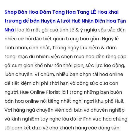
Shop Bán Hoa Đám Tang Hoa Tang LỄ Hoa khai
trương để bàn Huyện A lưới Huế Nhận Điện Hoa Tận
Nhà
Hoa là một gói quà tinh tế & ý nghĩa sâu sắc đến
nhiều cơ hội đặc biệt quan trọng bao gồm Ngày lễ
tình nhân, sinh nhật, Trong ngày lưu niệm & đám
tang. mặc dù nhiên, việc chọn mua hoa đền rồng gặp
gỡ cụm gian khổ như tốn thời gian, sức lực lao động,
luân chuyển. Vì chũm, nhiều bạn chọn tải hoa online
để tiết kiệm chi phí thời hạn và công sức của con
người. Hue Online Florist là 1 trong những bạn buôn
bán hoa online nổi tiếng nhất nghỉ ngơi khu phố Huế.
Với hàng ngũ chuyên viên bài bản và chuyên nghiệp
và kinh nghiệm tay nghề lâu đời ở lĩnh vực hoa chúng
tôi cam kết đưa về cho khách hàng các dòng sản