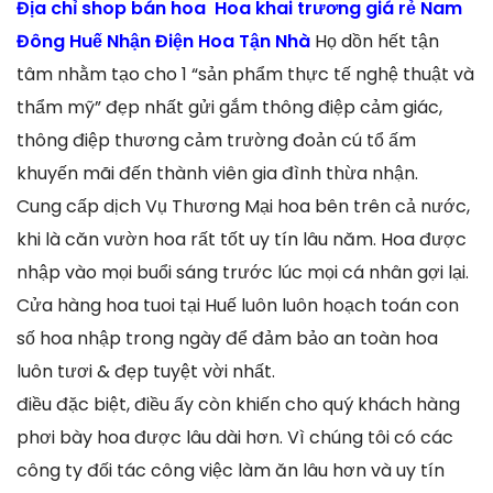
Địa chỉ shop bán hoa Hoa khai trương giá rẻ Nam
Đông Huế Nhận Điện Hoa Tận Nhà
Họ dồn hết tận
tâm nhằm tạo cho 1 “sản phẩm thực tế nghệ thuật và
thẩm mỹ” đẹp nhất gửi gắm thông điệp cảm giác,
thông điệp thương cảm trường đoản cú tổ ấm
khuyến mãi đến thành viên gia đình thừa nhận.
Cung cấp dịch Vụ Thương Mại hoa bên trên cả nước,
khi là căn vườn hoa rất tốt uy tín lâu năm. Hoa được
nhập vào mọi buổi sáng trước lúc mọi cá nhân gợi lại.
Cửa hàng hoa tuoi tại Huế luôn luôn hoạch toán con
số hoa nhập trong ngày để đảm bảo an toàn hoa
luôn tươi & đẹp tuyệt vời nhất.
điều đặc biệt, điều ấy còn khiến cho quý khách hàng
phơi bày hoa được lâu dài hơn. Vì chúng tôi có các
công ty đối tác công việc làm ăn lâu hơn và uy tín