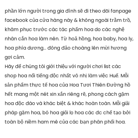
phần lớn người trong gia đình sẽ đi theo dõi fanpage
facebook của cửa hàng này & không ngoài trằm trồ,
khâm phục trước các tác phẩm hoa do các nghệ
nhân cắn hoa làm nên. Từ hoả hồng, hoa baby, hoa ly,
hoa phía dương… đông đảo choàng lên mừi hương
gợi cảm.
Hãy để chúng tôi giới thiệu với người chơi list các
shop hoa nổi tiếng độc nhất vô nhị làm việc Huế. Mỗi
sản phẩm thực tế hoa của Hoa Tươi Thiên Đường hồ
hết mang một nét xin xắn riêng rẽ, phong cách gặm
hoa độc đáo và khác biệt & khác hoàn toàn. Mỗi giải
pháp gặm hoa, bó hoa giỏi lọ hoa các đc chế tạo bởi
toàn bộ niềm ham mê của các bạn phân phối hoa.