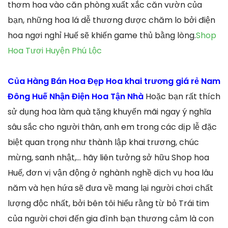
thơm hoa vào căn phòng xuất xắc căn vườn của
bạn, những hoa lá dễ thương được chăm lo bởi điện
hoa ngơi nghỉ Huế sẽ khiến game thủ bằng lòng.
Shop
Hoa Tươi Huyện Phú Lộc
Của Hàng Bán Hoa Đẹp Hoa khai trương giá rẻ Nam
Đông Huế Nhận Điện Hoa Tận Nhà
Hoặc bạn rất thích
sử dụng hoa làm quà tặng khuyến mãi ngay ý nghĩa
sâu sắc cho người thân, anh em trong các dịp lễ đặc
biệt quan trọng như thành lập khai trương, chúc
mừng, sanh nhật,… hãy liên tưởng sở hữu Shop hoa
Huế, đơn vị vận động ở nghành nghề dịch vụ hoa lâu
năm và hẹn hứa sẽ đưa về mang lại người chơi chất
lượng độc nhất, bởi bên tôi hiểu rằng từ bỏ Trái tim
của người chơi đến gia đình bạn thương cảm là con