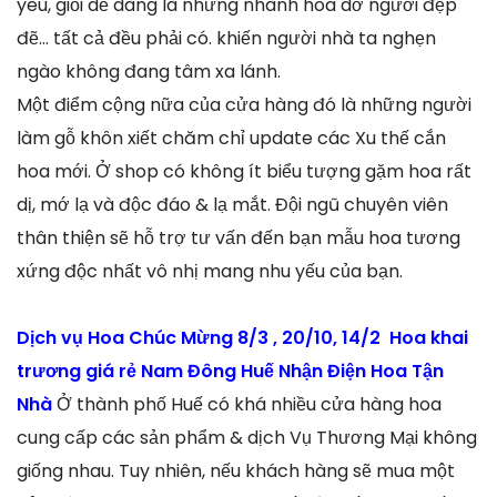
yêu, giỏi dễ dàng là những nhành hoa dở người đẹp
đẽ… tất cả đều phải có. khiến người nhà ta nghẹn
ngào không đang tâm xa lánh.
Một điểm cộng nữa của cửa hàng đó là những người
làm gỗ khôn xiết chăm chỉ update các Xu thế cắn
hoa mới. Ở shop có không ít biểu tượng gặm hoa rất
dị, mớ lạ và độc đáo & lạ mắt. Đội ngũ chuyên viên
thân thiện sẽ hỗ trợ tư vấn đến bạn mẫu hoa tương
xứng độc nhất vô nhị mang nhu yếu của bạn.
Dịch vụ Hoa Chúc Mừng 8/3 , 20/10, 14/2 Hoa khai
trương giá rẻ Nam Đông Huế Nhận Điện Hoa Tận
Nhà
Ở thành phố Huế có khá nhiều cửa hàng hoa
cung cấp các sản phẩm & dịch Vụ Thương Mại không
giống nhau. Tuy nhiên, nếu khách hàng sẽ mua một