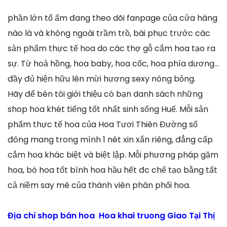
phần lớn tổ ấm đang theo dõi fanpage của cửa hàng
nào là và không ngoài trầm trồ, bái phục trước các
sản phẩm thực tế hoa do các thợ gỗ cắm hoa tạo ra
sự. Từ hoả hồng, hoa baby, hoa cốc, hoa phía dương…
đầy đủ hiện hữu lên mừi hương sexy nóng bỏng.
Hãy để bên tôi giới thiệu có bạn danh sách những
shop hoa khét tiếng tốt nhất sinh sống Huế. Mỗi sản
phẩm thực tế hoa của Hoa Tươi Thiên Đường số
đông mang trong mình 1 nét xin xắn riêng, đẳng cấp
cắm hoa khác biệt và biệt lập. Mỗi phương pháp gặm
hoa, bó hoa tốt bình hoa hầu hết đc chế tạo bằng tất
cả niềm say mê của thành viên phân phối hoa.
Địa chỉ shop bán hoa Hoa khai truong Giao Tại Thị