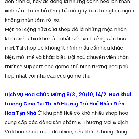
đến tình ái, hay dễ dàng là những cành hoa lẩn thẩn
xinh xắn… toàn bộ đều phải có. gây bạn ta nghẹn ngào
không nhẫn tâm rời xa.
Một nơi cộng nữa của shop đó là những mộc nhân
khôn xiết chịu khó cập nhật các xu hướng cắn hoa
mới. Tại shop có không ít hình mẫu cắn hoa khác
biệt, mới mẻ và khác biệt. Đội ngũ chuyên viên thân
thiết sẽ support cho game thủ hình tượng hoa phù
hợp nhất với nhu cầu của game thủ.
Dịch vụ Hoa Chúc Mừng 8/3 , 20/10, 14/2 Hoa khai
truong Giao Tại Thị xã Hương Trà Huế Nhận Điện
Hoa Tận Nhà
Ở khu phố Huế có khá nhiều shop hoa
cung cấp các dòng sản phẩm & Thương Mại & dịch
Vụ khác nhau. mặc dù nhiên, nếu khách hàng đang