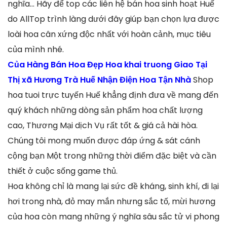
nghĩa… Hãy để top các liên hệ bán hoa sinh hoạt Huế
do AllTop trình làng dưới đây giúp bạn chọn lựa được
loài hoa cân xứng độc nhất với hoàn cảnh, mục tiêu
của mình nhé.
Của Hàng Bán Hoa Đẹp Hoa khai truong Giao Tại
Thị xã Hương Trà Huế Nhận Điện Hoa Tận Nhà
Shop
hoa tuoi trực tuyến Huế khẳng định đưa về mang đến
quý khách những dòng sản phẩm hoa chất lượng
cao, Thương Mại dịch Vụ rất tốt & giá cả hài hòa.
Chúng tôi mong muốn được đáp ứng & sát cánh
cộng bạn Một trong những thời điểm đặc biệt và cần
thiết ở cuộc sống game thủ.
Hoa không chỉ là mang lại sức đề kháng, sinh khí, đi lại
hơi trong nhà, đỏ may mắn nhưng sắc tố, mừi hương
của hoa còn mang những ý nghĩa sâu sắc tử vi phong