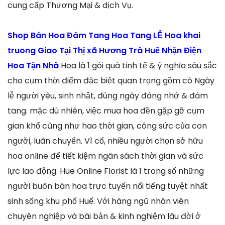
cung cấp Thương Mại & dịch Vụ.
Shop Bán Hoa Đám Tang Hoa Tang LỄ Hoa khai
truong Giao Tại Thị xã Hương Trà Huế Nhận Điện
Hoa Tận Nhà
Hoa là 1 gói quà tinh tế & ý nghĩa sâu sắc
cho cụm thời điểm đặc biệt quan trọng gồm có Ngày
lễ người yêu, sinh nhật, đúng ngày đáng nhớ & đám
tang. mặc dù nhiên, việc mua hoa đền gặp gỡ cụm
gian khổ cũng như hao thời gian, công sức của con
người, luân chuyển. Vì cố, nhiều người chọn sở hữu
hoa online để tiết kiệm ngân sách thời gian và sức
lực lao động. Hue Online Florist là 1 trong số những
người buôn bán hoa trực tuyến nổi tiếng tuyệt nhất
sinh sống khu phố Huế. Với hàng ngũ nhân viên
chuyên nghiệp và bài bản & kinh nghiệm lâu đời ở