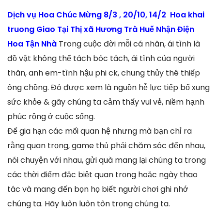
Dịch vụ Hoa Chúc Mừng 8/3 , 20/10, 14/2 Hoa khai
truong Giao Tại Thị xã Hương Trà Huế Nhận Điện
Hoa Tận Nhà
Trong cuộc đời mỗi cá nhân, ái tình là
đồ vật không thể tách bóc tách, ái tình của người
thân, anh em-tình hậu phi ck, chung thủy thê thiếp
ông chồng. Đó được xem là nguồn hễ lực tiếp bổ xung
sức khỏe & gây chúng ta cảm thấy vui vẻ, niềm hạnh
phúc rộng ở cuộc sống.
Để gia hạn các mối quan hệ nhưng mà bạn chỉ ra
rằng quan trọng, game thủ phải chăm sóc đến nhau,
nói chuyện với nhau, gửi quà mang lại chúng ta trong
các thời điểm đặc biệt quan trọng hoặc ngày thao
tác và mang đến bọn họ biết người chơi ghi nhớ
chúng ta. Hãy luôn luôn tôn trọng chúng ta.