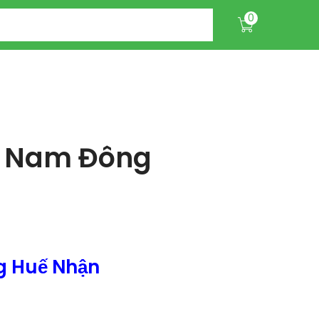
0
n Nam Đông
g Huế Nhận