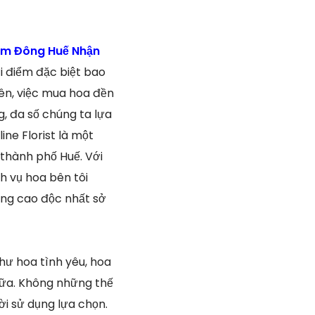
am Đông Huế Nhận
ời điểm đặc biệt bao
iên, việc mua hoa đền
, đa số chúng ta lựa
ne Florist là một
 thành phố Huế. Với
h vụ hoa bên tôi
ng cao độc nhất sở
hư hoa tình yêu, hoa
nữa. Không những thế
i sử dụng lựa chọn.