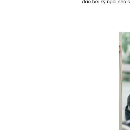
đào bới kỹ ngôi nhà 