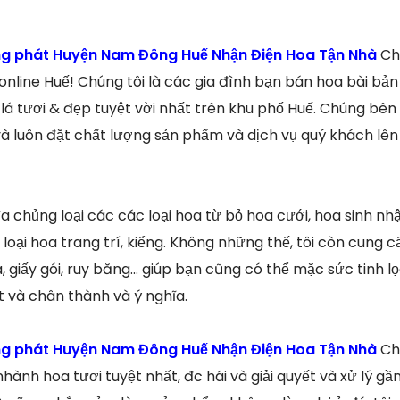
ng phát Huyện Nam Đông Huế Nhận Điện Hoa Tận Nhà
Ch
nline Huế! Chúng tôi là các gia đình bạn bán hoa bài bản
á tươi & đẹp tuyệt vời nhất trên khu phố Huế. Chúng bên 
và luôn đặt chất lượng sản phẩm và dịch vụ quý khách lê
 chủng loại các các loại hoa từ bỏ hoa cưới, hoa sinh nhật
loại hoa trang trí, kiểng. Không những thế, tôi còn cung 
, giấy gói, ruy băng… giúp bạn cũng có thể mặc sức tinh l
 và chân thành và ý nghĩa.
ng phát Huyện Nam Đông Huế Nhận Điện Hoa Tận Nhà
Ch
ành hoa tươi tuyệt nhất, đc hái và giải quyết và xử lý g