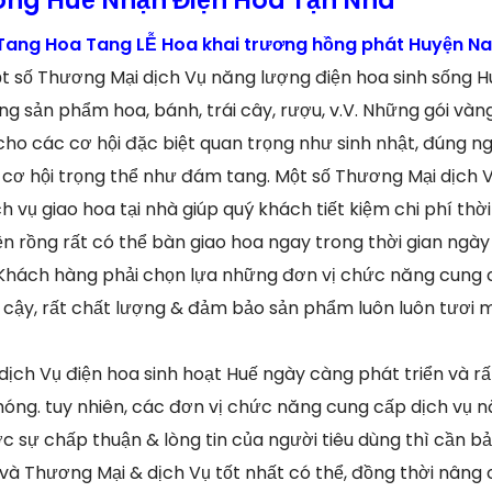
ang Hoa Tang LỄ Hoa khai trương hồng phát Huyện N
t số Thương Mại dịch Vụ năng lượng điện hoa sinh sống 
g sản phẩm hoa, bánh, trái cây, rượu, v.V. Những gói và
cho các cơ hội đặc biệt quan trọng như sinh nhật, đúng ng
cơ hội trọng thể như đám tang. Một số Thương Mại dịch V
 vụ giao hoa tại nhà giúp quý khách tiết kiệm chi phí thời
n rồng rất có thể bàn giao hoa ngay trong thời gian ngà
. Khách hàng phải chọn lựa những đơn vị chức năng cung
n cậy, rất chất lượng & đảm bảo sản phẩm luôn luôn tươi m
 dịch Vụ điện hoa sinh hoạt Huế ngày càng phát triển và r
chóng. tuy nhiên, các đơn vị chức năng cung cấp dịch vụ 
 sự chấp thuận & lòng tin của người tiêu dùng thì cần b
à Thương Mại & dịch Vụ tốt nhất có thể, đồng thời nâng