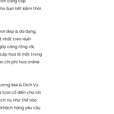
 còn cung cấp
ho bạn tiết kiệm thời
ươi đẹp & đa dạng,
 nhất trên Huế!
ày càng rộng rãi,
 cấp hoa là một trong
n chi phí hoa online
ương Mại & Dịch Vụ
 tươi cổ điển cho tới
ịch Vụ như thế nào
, khách hàng yêu cầu