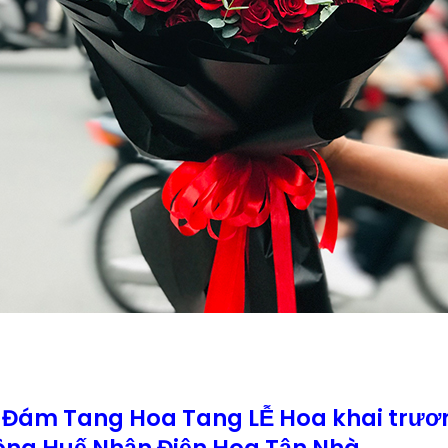
 Đám Tang Hoa Tang LỄ Hoa khai trươ
ng Huế Nhận Điện Hoa Tận Nhà