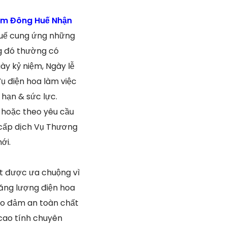
am Đông Huế Nhận
Huế cung ứng những
ng đó thường có
ày kỷ niệm, Ngày lễ
ụ điện hoa làm việc
 hạn & sức lực.
y hoặc theo yêu cầu
 cấp dịch Vụ Thương
ới.
ất được ưa chuộng vì
năng lượng điện hoa
ảo đảm an toàn chất
 cao tính chuyên