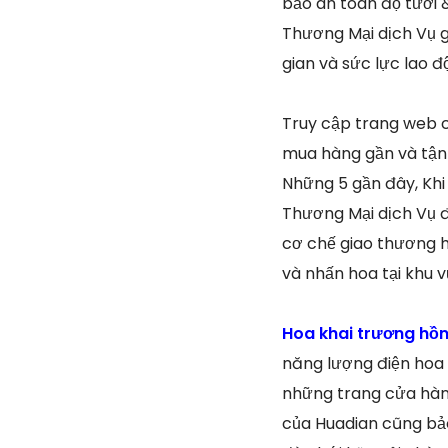
bảo an toàn độ tươi 
Thương Mại dịch Vụ g
gian và sức lực lao đ
Truy cập trang web 
mua hàng gần và tận
Những 5 gần đây, Khi
Thương Mại dịch Vụ đ
cơ chế giao thương h
và nhấn hoa tại khu 
Hoa khai trương hồ
năng lượng điện hoa s
những trang cửa hàng
của Huadian cũng bảo