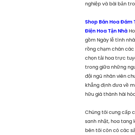
nghiệp và bài bản tr
Shop Bán Hoa Đám T
Điện Hoa Tận Nhà
Ho
gồm Ngày lễ tình nhâ
rồng chạm chán các g
chọn tải hoa trực tuy
trong giữa những ngư
đội ngũ nhân viên ch
khẳng định đưa về m
hữu giá thành hài hòa
Chúng tôi cung cấp c
sanh nhật, hoa tang 
bên tôi còn có các s