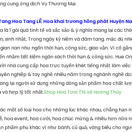
ong cung ứng dịch Vụ Thương Mại.
ang Hoa Tang LỄ Hoa khai trương hồng phát Huyện N
a là 1 gói quà tinh tế và sắc sảo & ý nghĩa mang lại các th
n, sinh nhật, Trong ngày kỷ niệm và đám tang. mặc dù nh
ian nan như ngốn thời hạn, công sức, giao vận. Vì cố gắng
ến nhằm tiết kiệm ngân sách thời hạn & công sức. Hue Onli
ời nhà cung cấp hoa trực tuyến khét tiếng nhất làm việc
uyên nghiệp & tay nghề nhiều năm trong nghành nghề dịc
ang lại người sử dụng những dòng sản phẩm hoa chất lượ
 và hợp lý tốt nhất.
Shop Hoa Tươi Thị xã Hương Thủy
ác một số loại hoa cho những lúc khác nhau, chẳng hạn n
lễ, hoa event, hoa cưới, hoa chúc mừng & nhiều hơn nữa 
ản phẩm phụ khác ví như bánh, củ quả, vàng biếu cho ngườ