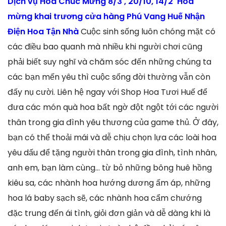
Dịch vụ Hoa Chúc Mừng 8/3 , 20/10, 14/2 Hoa
mừng khai trương cửa hàng Phú Vang Huế Nhận
Điện Hoa Tận Nhà
Cuộc sinh sống luôn chóng mặt có
các điều bao quanh mà nhiều khi người chơi cũng
phải biết suy nghĩ và chăm sóc đến những chúng ta
các bạn mến yêu thì cuộc sống đời thường vẫn còn
đấy nụ cười. Liên hệ ngay với Shop Hoa Tươi Huế để
đưa các món quà hoa bất ngờ đột ngột tới các người
thân trong gia đình yêu thương của game thủ. Ở đây,
bạn có thể thoải mái và dễ chịu chọn lựa các loài hoa
yêu dấu để tặng người thân trong gia đình, tình nhân,
anh em, bạn làm cùng… từ bỏ những bông huê hồng
kiêu sa, các nhành hoa hướng dương ấm áp, những
hoa lá baby sạch sẽ, các nhành hoa cẩm chướng
đặc trung đến ái tình, giỏi đơn giản và dễ dàng khi là