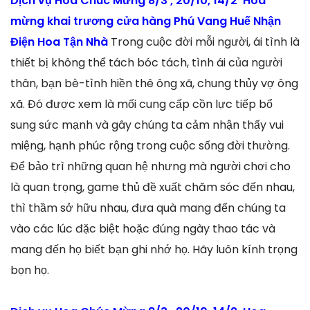
Dịch vụ Hoa Chúc Mừng 8/3 , 20/10, 14/2 Hoa
mừng khai trương cửa hàng Phú Vang Huế Nhận
Điện Hoa Tận Nhà
Trong cuộc đời mỗi người, ái tình là
thiết bị không thể tách bóc tách, tình ái của người
thân, bạn bè-tình hiền thê ông xã, chung thủy vợ ông
xã. Đó được xem là mối cung cấp cồn lực tiếp bổ
sung sức mạnh và gây chúng ta cảm nhận thấy vui
miệng, hạnh phúc rộng trong cuộc sống đời thường.
Để bảo trì những quan hệ nhưng mà người chơi cho
là quan trọng, game thủ đề xuất chăm sóc đến nhau,
thì thầm sở hữu nhau, đưa quà mang đến chúng ta
vào các lúc đặc biệt hoặc đúng ngày thao tác và
mang đến họ biết bạn ghi nhớ họ. Hãy luôn kính trọng
bọn họ.