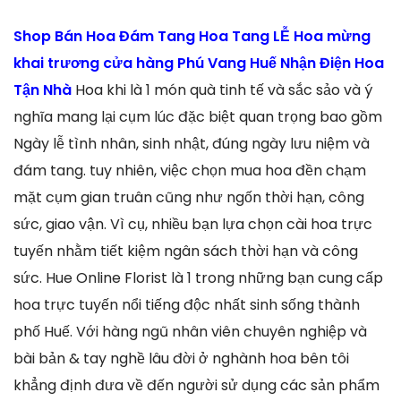
Shop Bán Hoa Đám Tang Hoa Tang LỄ Hoa mừng
khai trương cửa hàng Phú Vang Huế Nhận Điện Hoa
Tận Nhà
Hoa khi là 1 món quà tinh tế và sắc sảo và ý
nghĩa mang lại cụm lúc đặc biệt quan trọng bao gồm
Ngày lễ tình nhân, sinh nhật, đúng ngày lưu niệm và
đám tang. tuy nhiên, việc chọn mua hoa đền chạm
mặt cụm gian truân cũng như ngốn thời hạn, công
sức, giao vận. Vì cụ, nhiều bạn lựa chọn cài hoa trực
tuyến nhằm tiết kiệm ngân sách thời hạn và công
sức. Hue Online Florist là 1 trong những bạn cung cấp
hoa trực tuyến nổi tiếng độc nhất sinh sống thành
phố Huế. Với hàng ngũ nhân viên chuyên nghiệp và
bài bản & tay nghề lâu đời ở nghành hoa bên tôi
khẳng định đưa về đến người sử dụng các sản phẩm