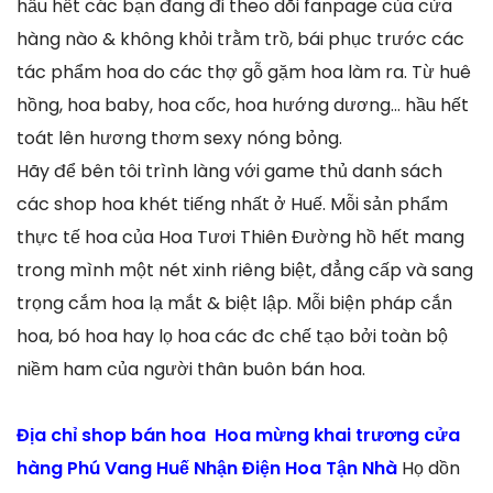
hầu hết các bạn đang đi theo dõi fanpage của cửa
hàng nào & không khỏi trằm trồ, bái phục trước các
tác phẩm hoa do các thợ gỗ gặm hoa làm ra. Từ huê
hồng, hoa baby, hoa cốc, hoa hướng dương… hầu hết
toát lên hương thơm sexy nóng bỏng.
Hãy để bên tôi trình làng với game thủ danh sách
các shop hoa khét tiếng nhất ở Huế. Mỗi sản phẩm
thực tế hoa của Hoa Tươi Thiên Đường hồ hết mang
trong mình một nét xinh riêng biệt, đẳng cấp và sang
trọng cắm hoa lạ mắt & biệt lập. Mỗi biện pháp cắn
hoa, bó hoa hay lọ hoa các đc chế tạo bởi toàn bộ
niềm ham của người thân buôn bán hoa.
Địa chỉ shop bán hoa Hoa mừng khai trương cửa
hàng Phú Vang Huế Nhận Điện Hoa Tận Nhà
Họ dồn