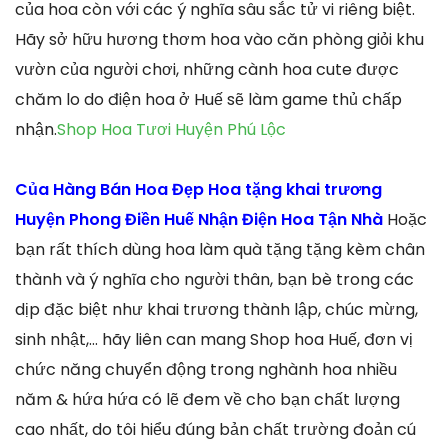
của hoa còn với các ý nghĩa sâu sắc tử vi riêng biệt.
Hãy sở hữu hương thơm hoa vào căn phòng giỏi khu
vườn của người chơi, những cành hoa cute được
chăm lo do điện hoa ở Huế sẽ làm game thủ chấp
nhận.
Shop Hoa Tươi Huyện Phú Lộc
Của Hàng Bán Hoa Đẹp Hoa tặng khai trương
Huyện Phong Điền Huế Nhận Điện Hoa Tận Nhà
Hoặc
bạn rất thích dùng hoa làm quà tặng tặng kèm chân
thành và ý nghĩa cho người thân, bạn bè trong các
dịp đặc biệt như khai trương thành lập, chúc mừng,
sinh nhật,… hãy liên can mang Shop hoa Huế, đơn vị
chức năng chuyển động trong nghành hoa nhiều
năm & hứa hứa có lẽ đem về cho bạn chất lượng
cao nhất, do tôi hiểu đúng bản chất trường đoản cú