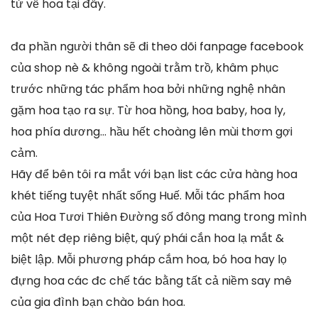
tử về hoa tại đây.
đa phần người thân sẽ đi theo dõi fanpage facebook
của shop nè & không ngoài trằm trồ, khâm phục
trước những tác phẩm hoa bởi những nghệ nhân
gặm hoa tạo ra sự. Từ hoa hồng, hoa baby, hoa ly,
hoa phía dương… hầu hết choàng lên mùi thơm gợi
cảm.
Hãy để bên tôi ra mắt với bạn list các cửa hàng hoa
khét tiếng tuyệt nhất sống Huế. Mỗi tác phẩm hoa
của Hoa Tươi Thiên Đường số đông mang trong mình
một nét đẹp riêng biệt, quý phái cắn hoa lạ mắt &
biệt lập. Mỗi phương pháp cắm hoa, bó hoa hay lọ
đựng hoa các đc chế tác bằng tất cả niềm say mê
của gia đình bạn chào bán hoa.