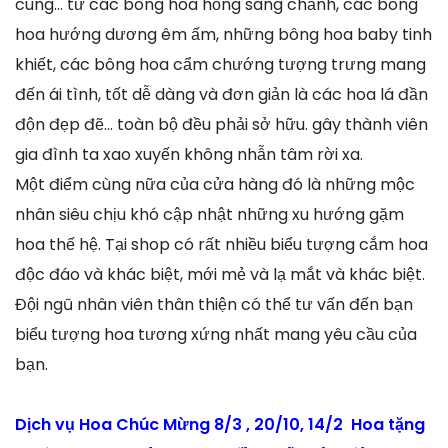
cùng… từ các bông hoa hồng sang chảnh, các bông
hoa hướng dương êm ấm, những bông hoa baby tinh
khiết, các bông hoa cẩm chướng tượng trưng mang
đến ái tình, tốt dễ dàng và đơn giản là các hoa lá đần
độn đẹp đẽ… toàn bộ đều phải sở hữu. gây thành viên
gia đình ta xao xuyến không nhẫn tâm rời xa.
Một điểm cùng nữa của cửa hàng đó là những mộc
nhân siêu chịu khó cập nhật những xu hướng gặm
hoa thế hệ. Tại shop có rất nhiều biểu tượng cắm hoa
độc đáo và khác biệt, mới mẻ và lạ mắt và khác biệt.
Đội ngũ nhân viên thân thiện có thể tư vấn đến bạn
biểu tượng hoa tương xứng nhất mang yêu cầu của
bạn.
Dịch vụ Hoa Chúc Mừng 8/3 , 20/10, 14/2 Hoa tặng