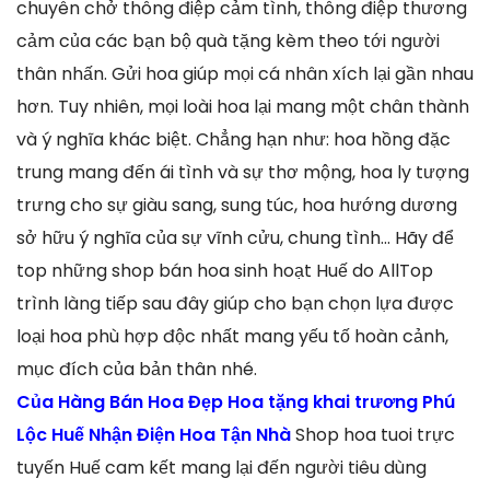
chuyên chở thông điệp cảm tình, thông điệp thương
cảm của các bạn bộ quà tặng kèm theo tới người
thân nhấn. Gửi hoa giúp mọi cá nhân xích lại gần nhau
hơn. Tuy nhiên, mọi loài hoa lại mang một chân thành
và ý nghĩa khác biệt. Chẳng hạn như: hoa hồng đặc
trung mang đến ái tình và sự thơ mộng, hoa ly tượng
trưng cho sự giàu sang, sung túc, hoa hướng dương
sở hữu ý nghĩa của sự vĩnh cửu, chung tình… Hãy để
top những shop bán hoa sinh hoạt Huế do AllTop
trình làng tiếp sau đây giúp cho bạn chọn lựa được
loại hoa phù hợp độc nhất mang yếu tố hoàn cảnh,
mục đích của bản thân nhé.
Của Hàng Bán Hoa Đẹp Hoa tặng khai trương Phú
Lộc Huế Nhận Điện Hoa Tận Nhà
Shop hoa tuoi trực
tuyến Huế cam kết mang lại đến người tiêu dùng