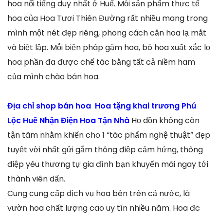
hoa nổi tiếng duy nhất ở Huế. Mỗi sản phẩm thực tế
hoa của Hoa Tươi Thiên Đường rất nhiều mang trong
mình một nét đẹp riêng, phong cách cắn hoa lạ mắt
và biệt lập. Mỗi biện pháp gặm hoa, bó hoa xuất xắc lọ
hoa phần đa được chế tác bằng tất cả niềm ham
của mình chào bán hoa.
Địa chỉ shop bán hoa Hoa tặng khai trương Phú
Lộc Huế Nhận Điện Hoa Tận Nhà
Họ dồn không còn
tận tâm nhằm khiến cho 1 “tác phẩm nghệ thuật” đẹp
tuyệt vời nhất gửi gắm thông điệp cảm hứng, thông
điệp yêu thương tự gia đình bạn khuyến mãi ngay tới
thành viên dấn.
Cung cung cấp dịch vụ hoa bên trên cả nước, là
vườn hoa chất lượng cao uy tín nhiều năm. Hoa đc