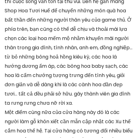
thì cuộc sống vẫn tồn tại thú vui. Liên hệ gần mang
Shop Hoa Tươi Huế để chuyển những món quà hoa
bất thần đến những người thân yêu của game thủ. Ở
phía trên, bạn cũng có thể dễ chịu và thoải mái lựa
chọn các loại hoa mếm mộ nhằm khuyến mãi người
thân trong gia đình, tình nhân, anh em, đồng nghiệp…
từ bỏ những bông hoả hồng kiêu kỳ, các hoa lá
hướng dương ấm áp, các bông hoa baby sạch, các
hoa lá cẩm chướng tượng trưng đến tình yêu, giỏi
đơn giản và dễ dàng khi là các cành hoa đần đẹp
tươi… tất cả đều phải sở hữu. gây thành viên gia đình
ta rưng rưng chưa nỡ rời xa.
Một điểm cùng nữa của cửa hàng này đó là các
người làm gỗ khôn xiết cần mẫn cập nhật các Xu thế
cắm hoa thế hệ. Tại cửa hàng có tương đối nhiều biểu