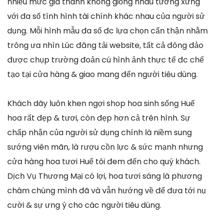
nhiều mức giá thành không giống nhau tương xứng
với đa số tình hình tài chính khác nhau của người sử
dụng. Mỗi hình mẫu đa số đc lựa chọn cẩn thận nhằm
trông ưa nhìn Lúc đăng tải website, tất cả đông đảo
được chụp trường đoản cú hình ảnh thực tế đc chế
tạo tại cửa hàng & giao mang đến người tiêu dùng.
Khách dãy luôn khen ngợi shop hoa sinh sống Huế
hoa rất đẹp & tươi, còn đẹp hơn cả trên hình. Sự
chấp nhận của người sử dụng chính là niềm sung
sướng viên mãn, là rượu cồn lực & sức mạnh nhưng
cửa hàng hoa tươi Huế tôi đem đến cho quý khách.
Dịch Vụ Thương Mại có lợi, hoa tươi sáng là phương
châm chúng mình đã và vẫn hướng về để đưa tới nụ
cười & sự ưng ý cho các người tiêu dùng.