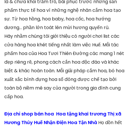
là & chưa khỏi trằm trồ, bái phục trước những sản
phẩm thực tế hoa vì những nghệ nhân cắm hoa tạo
sự. Từ hoa hồng, hoa baby, hoa cốc, hoa hướng
dương… phần lớn toát lên mừi hương quyến rũ.
Hãy nhằm chúng tôi giới thiệu có người chơi list các
cửa hàng hoa khét tiếng nhất làm việc Huế. Mỗi tác
phẩm hoa của Hoa Tươi Thiên Đường các mang 1 nét
đẹp riêng rẽ, phong cách cắn hoa độc đáo và khác
biệt & khác hoàn toàn. Mỗi giải pháp cắm hoa, bó hoa
xuất xắc bình đựng hoa số đông được chế tạo bởi
toàn bộ niềm mê say của người trong gia đình cung
cấp hoa.
Địa chỉ shop bán hoa Hoa tặng khai trương Thị xã
Hương Thủy Huế Nhận Điện Hoa Tận Nhà
Họ dồn hết