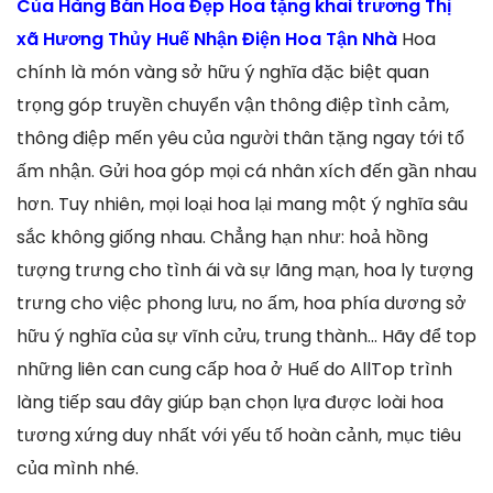
Của Hàng Bán Hoa Đẹp Hoa tặng khai trương Thị
xã Hương Thủy Huế Nhận Điện Hoa Tận Nhà
Hoa
chính là món vàng sở hữu ý nghĩa đặc biệt quan
trọng góp truyền chuyển vận thông điệp tình cảm,
thông điệp mến yêu của người thân tặng ngay tới tổ
ấm nhận. Gửi hoa góp mọi cá nhân xích đến gần nhau
hơn. Tuy nhiên, mọi loại hoa lại mang một ý nghĩa sâu
sắc không giống nhau. Chẳng hạn như: hoả hồng
tượng trưng cho tình ái và sự lãng mạn, hoa ly tượng
trưng cho việc phong lưu, no ấm, hoa phía dương sở
hữu ý nghĩa của sự vĩnh cửu, trung thành… Hãy để top
những liên can cung cấp hoa ở Huế do AllTop trình
làng tiếp sau đây giúp bạn chọn lựa được loài hoa
tương xứng duy nhất với yếu tố hoàn cảnh, mục tiêu
của mình nhé.