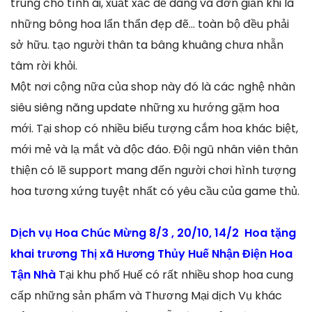
trung cho tình ái, xuất xắc dễ dàng và đơn giản khi là
những bông hoa lẩn thẩn đẹp đẽ… toàn bộ đều phải
sở hữu. tạo người thân ta bâng khuâng chưa nhẫn
tâm rời khỏi.
Một nơi cộng nữa của shop này đó là các nghệ nhân
siêu siêng năng update những xu hướng gặm hoa
mới. Tại shop có nhiều biểu tượng cắm hoa khác biệt,
mới mẻ và lạ mắt và độc đáo. Đội ngũ nhân viên thân
thiện có lẽ support mang đến người chơi hình tượng
hoa tương xứng tuyệt nhất có yêu cầu của game thủ.
Dịch vụ Hoa Chúc Mừng 8/3 , 20/10, 14/2 Hoa tặng
khai trương Thị xã Hương Thủy Huế Nhận Điện Hoa
Tận Nhà
Tại khu phố Huế có rất nhiều shop hoa cung
cấp những sản phẩm và Thương Mại dịch Vụ khác