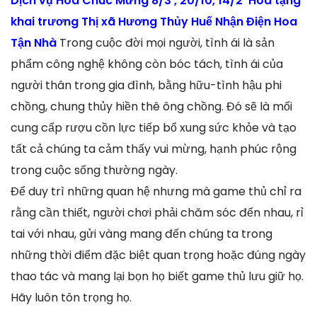
Dịch vụ Hoa Chúc Mừng 8/3 , 20/10, 14/2 Hoa tặng
khai trương Thị xã Hương Thủy Huế Nhận Điện Hoa
Tận Nhà
Trong cuộc đời mọi người, tình ái là sản
phẩm công nghệ không còn bóc tách, tình ái của
người thân trong gia đình, bằng hữu-tình hậu phi
chồng, chung thủy hiền thê ông chồng. Đó sẽ là mối
cung cấp rượu cồn lực tiếp bổ xung sức khỏe và tạo
tất cả chúng ta cảm thấy vui mừng, hạnh phúc rộng
trong cuộc sống thường ngày.
Để duy trì những quan hệ nhưng mà game thủ chỉ ra
rằng cần thiết, người chơi phải chăm sóc đến nhau, rỉ
tai với nhau, gửi vàng mang đến chúng ta trong
những thời điểm đặc biệt quan trọng hoặc đúng ngày
thao tác và mang lại bọn họ biết game thủ lưu giữ họ.
Hãy luôn tôn trọng họ.