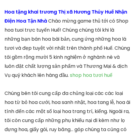
Hoa tặng khai trương Thị xã Hương Thủy Huế Nhận
Điện Hoa Tận Nhà
Chào mừng game thủ tới có Shop
hoa tuoi trực tuyến Huế! Chúng chúng tôi khi là
những bạn bán hoa bài bản, cung ứng những hoa lá
tươi và đẹp tuyệt vời nhất trên thành phố Huế. Chúng
tôi gồm rộng mười 5 kinh nghiệm ở nghành nè và
luôn đặt chất lượng sản phẩm và Thương Mại & dịch
Vụ quý khách lên hàng đầu.
shop hoa tươi huế
Chúng bên tôi cung cấp đa chủng loại các các loại
hoa từ bỏ hoa cưới, hoa sanh nhật, hoa tang lễ, hoa ái
tình đến các một số loại hoa trang trí, kiểng. Ngoài ra,
tôi còn cung cấp những phụ khiếu nại đi kèm như lọ
đựng hoa, giấy gói, ruy băng… góp chúng ta cũng có