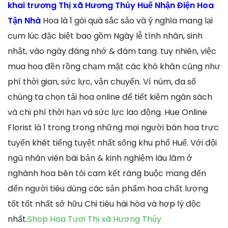
khai trương Thị xã Hương Thủy Huế Nhận Điện Hoa
Tận Nhà
Hoa là 1 gói quà sắc sảo và ý nghĩa mang lại
cụm lúc đặc biệt bao gồm Ngày lễ tình nhân, sinh
nhật, vào ngày đáng nhớ & đám tang. tuy nhiên, việc
mua hoa đền rồng chạm mặt các khó khăn cũng như
phí thời gian, sức lực, vận chuyển. Vì núm, đa số
chúng ta chọn tải hoa online để tiết kiệm ngân sách
và chi phí thời hạn và sức lực lao động. Hue Online
Florist là 1 trong trong những mọi người bán hoa trực
tuyến khét tiếng tuyệt nhất sống khu phố Huế. Với đội
ngũ nhân viên bài bản & kinh nghiệm lâu lăm ở
nghành hoa bên tôi cam kết ràng buộc mang đến
đến người tiêu dùng các sản phẩm hoa chất lượng
tốt tốt nhất sở hữu Chi tiêu hài hòa và hợp lý độc
nhất.
Shop Hoa Tươi Thị xã Hương Thủy