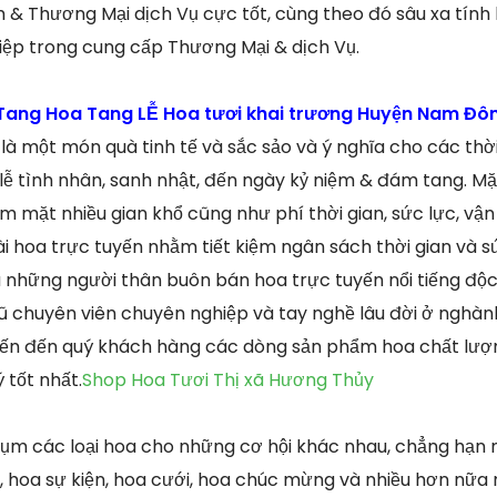
& Thương Mại dịch Vụ cực tốt, cùng theo đó sâu xa tính
iệp trong cung cấp Thương Mại & dịch Vụ.
ang Hoa Tang LỄ Hoa tươi khai trương Huyện Nam Đôn
 là một món quà tinh tế và sắc sảo và ý nghĩa cho các thờ
ễ tình nhân, sanh nhật, đến ngày kỷ niệm & đám tang. Mặc
mặt nhiều gian khổ cũng như phí thời gian, sức lực, vận
ài hoa trực tuyến nhằm tiết kiệm ngân sách thời gian và s
iữa những người thân buôn bán hoa trực tuyến nổi tiếng độ
ũ chuyên viên chuyên nghiệp và tay nghề lâu đời ở nghà
ến đến quý khách hàng các dòng sản phẩm hoa chất lượn
 tốt nhất.
Shop Hoa Tươi Thị xã Hương Thủy
ụm các loại hoa cho những cơ hội khác nhau, chẳng hạn 
ễ, hoa sự kiện, hoa cưới, hoa chúc mừng và nhiều hơn nữa 