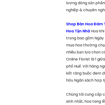
lượng dòng sản phẩm 
nghiệp & chuyên ngh
Shop Bán Hoa Đám T
Hoa Tận Nhà
Hoa khi
trọng bao gồm Ngày l
mua hoa thường chạm 
nhiều bạn lựa chọn c
Online Florist là 1 g
phố Huế. Với hàng ng
kết ràng buộc đem đ
hữu Ngân sách hợp lý
Chúng tôi cung cấp c
sinh nhật, hoa tang l