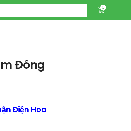
0
Nam Đông
ận Điện Hoa