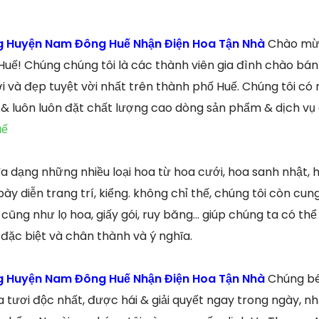
ng Huyện Nam Đông Huế Nhận Điện Hoa Tận Nhà
Chào mừn
 Huế! Chúng chúng tôi là các thành viên gia đình chào bán
i và đẹp tuyệt vời nhất trên thành phố Huế. Chúng tôi có 
 & luôn luôn đặt chất lượng cao dòng sản phẩm & dịch vụ
uế
 dạng những nhiều loại hoa từ hoa cưới, hoa sanh nhật, h
 bày diễn trang trí, kiểng. không chỉ thế, chúng tôi còn c
 cũng như lọ hoa, giấy gói, ruy băng… giúp chúng ta có th
 đặc biệt và chân thành và ý nghĩa.
ng Huyện Nam Đông Huế Nhận Điện Hoa Tận Nhà
Chúng bê
tươi độc nhất, được hái & giải quyết ngay trong ngày, 