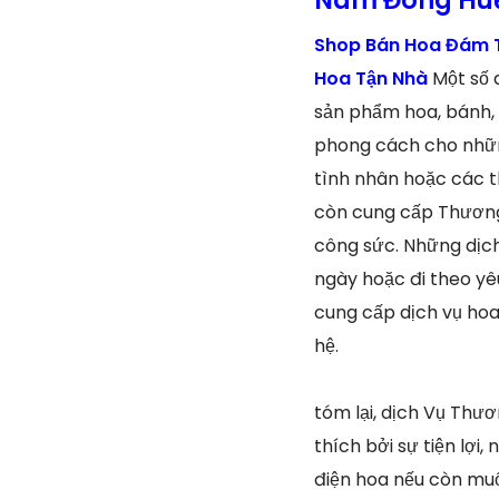
Shop Bán Hoa Đám T
Hoa Tận Nhà
Một số 
sản phẩm hoa, bánh, 
phong cách cho những
tình nhân hoặc các t
còn cung cấp Thương 
công sức. Những dịch
ngày hoặc đi theo yê
cung cấp dịch vụ hoa
hệ.
tóm lại, dịch Vụ Thư
thích bởi sự tiện lợ
điện hoa nếu còn muố