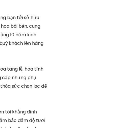
g bạn tới sở hữu
 hoa bài bản, cung
rộng 10 năm kinh
 quý khách lên hàng
oa tang lễ, hoa tình
ung cấp những phụ
ể thỏa sức chọn lọc để
n tôi khẳng định
nhằm bảo đảm độ tươi