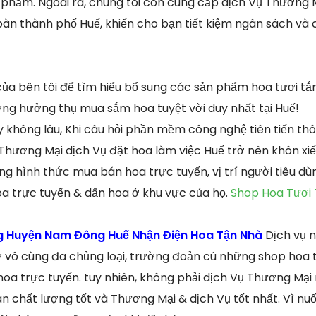
phẩm. Ngoài ra, chúng tôi còn cung cấp dịch Vụ Thương 
bàn thành phố Huế, khiến cho bạn tiết kiệm ngân sách và c
ủa bên tôi để tìm hiểu bổ sung các sản phẩm hoa tươi tắ
ng hưởng thụ mua sắm hoa tuyệt vời duy nhất tại Huế!
hông lâu, Khi câu hỏi phần mềm công nghệ tiên tiến thô
 Thương Mại dịch Vụ đặt hoa làm việc Huế trở nên khôn xiế
ong hình thức mua bán hoa trực tuyến, vị trí người tiêu d
oa trực tuyến & dấn hoa ở khu vực của họ.
Shop Hoa Tươi
ng Huyện Nam Đông Huế Nhận Điện Hoa Tận Nhà
Dịch vụ 
iờ vô cùng đa chủng loại, trường đoản cú những shop hoa 
oa trực tuyến. tuy nhiên, không phải dịch Vụ Thương Mại
 chất lượng tốt và Thương Mại & dịch Vụ tốt nhất. Vì nu