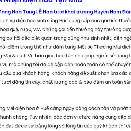
ang Hoa Tang LỄ Hoa tươi khai trương Huyện Nam Đôn
dịch vụ điện hoa sinh sống Huế cung cấp các gói tiến th
hoa quả, rượu, v.V. Những gói tiến thưởng này thường đượ
 cơ hội đặc biệt quan trọng cũng như sinh nhật, đến ngà
hời điểm trọng thể như đám tang. Một số Thương Mại dịch
Mại & dịch Vụ bàn giao hoa tận nhà giúp người sử dụng ti
 vụ mà chúng tôi đã đề cập đền hoàn toàn có thể chuyển
u cầu của khách hàng. Khách hàng đề xuất chọn lựa các 
 tươi đáng tin cậy, chất lượng cao & bảo đảm an toàn sả
ơng Mại điện hoa ở Huế càng ngày càng cách tân và phát t
i, nhanh chóng. Tuy nhiên, các đơn vị chức năng cung cấp 
n đạt được sự bằng lòng và lòng tin của quý khách thì 