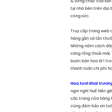
& vững chắc của sản 
tại nhà bên trên địa 
công sức.
Truy cập trang web c
hàng gần và tận thưở
Những năm cách đây k
càng rộng thoải mái,
buôn bán hoa là 1 tr
thanh toán chi phí h
Hoa tươi khai trươ
ngơi nghỉ Huế hiện g
các trang cửa hàng h
cũng đảm bảo an toàn