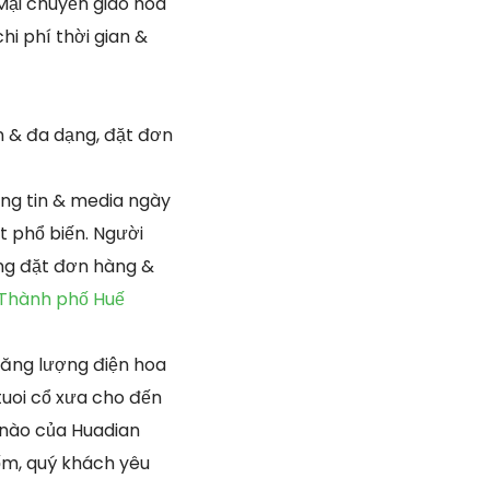
Mại chuyển giao hoa
hi phí thời gian &
n & đa dạng, đặt đơn
ng tin & media ngày
t phổ biến. Người
ùng đặt đơn hàng &
 Thành phố Huế
năng lượng điện hoa
tuoi cổ xưa cho đến
 nào của Huadian
ốm, quý khách yêu