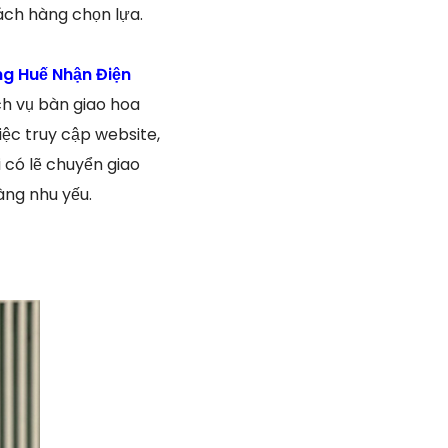
ách hàng chọn lựa.
g Huế Nhận Điện
h vụ bàn giao hoa
ệc truy cập website,
có lẽ chuyển giao
àng nhu yếu.