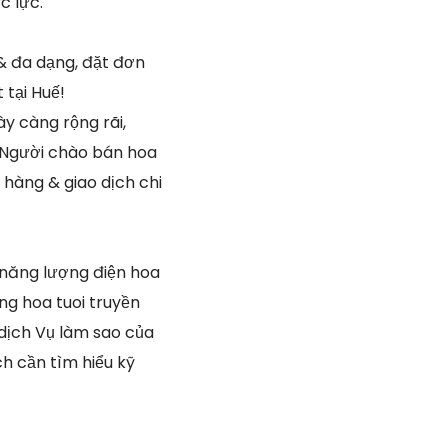
c lực.
& đa dạng, đặt đơn
tại Huế!
y càng rộng rãi,
. Người chào bán hoa
hàng & giao dịch chi
năng lượng điện hoa
ng hoa tuoi truyền
 dịch Vụ làm sao của
ch cần tìm hiểu kỹ