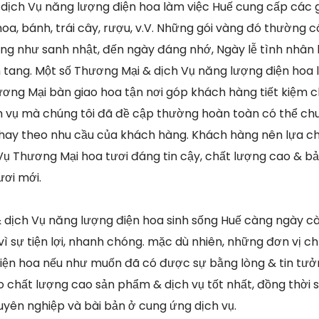
 dịch Vụ năng lượng điện hoa làm việc Huế cung cấp các
a, bánh, trái cây, rượu, v.V. Những gói vàng đó thường c
ũng như sanh nhật, đến ngày đáng nhớ, Ngày lễ tình nhân
tang. Một số Thương Mại & dịch Vụ năng lượng điện hoa 
ơng Mại bàn giao hoa tận nơi góp khách hàng tiết kiệm ch
h vụ mà chúng tôi đã đề cập thường hoàn toàn có thể ch
 hay theo nhu cầu của khách hàng. Khách hàng nên lựa c
Vụ Thương Mại hoa tươi đáng tin cậy, chất lượng cao & 
ươi mới.
& dịch Vụ năng lượng điện hoa sinh sống Huế càng ngày cà
ì sự tiện lợi, nhanh chóng. mặc dù nhiên, những đơn vị 
iện hoa nếu như muốn đã có được sự bằng lòng & tin tưở
 chất lượng cao sản phẩm & dịch vụ tốt nhất, đồng thời s
yên nghiệp và bài bản ở cung ứng dịch vụ.