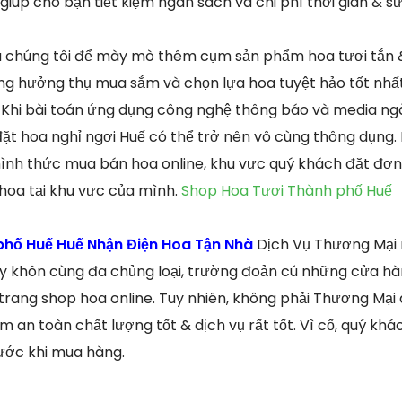
giúp cho bạn tiết kiệm ngân sách và chi phí thời gian & sứ
a chúng tôi để mày mò thêm cụm sản phẩm hoa tươi tắn 
g hưởng thụ mua sắm và chọn lựa hoa tuyệt hảo tốt nhất 
Khi bài toán ứng dụng công nghệ thông báo và media ngà
ặt hoa nghỉ ngơi Huế có thể trở nên vô cùng thông dụng
ình thức mua bán hoa online, khu vực quý khách đặt đơn 
 hoa tại khu vực của mình.
Shop Hoa Tươi Thành phố Huế
phố Huế Huế Nhận Điện Hoa Tận Nhà
Dịch Vụ Thương Mại 
ay khôn cùng đa chủng loại, trường đoản cú những cửa hà
trang shop hoa online. Tuy nhiên, không phải Thương Mại
an toàn chất lượng tốt & dịch vụ rất tốt. Vì cố, quý khá
ước khi mua hàng.