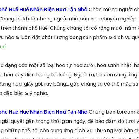
phố Huế Huế Nhận Điện Hoa Tận Nhà
Chào mừng người ch
 Chúng tôi khi là những người nhà bán hoa chuyên nghiệp
 trên thành phố Huế. Chúng chúng tôi có rộng mười năm 
ụ nào & luôn đặt chất lượng dòng sản phẩm & dịch vụ qu
huế
 dạng các một số loại hoa tự hoa cưới, hoa sanh nhật, ho
ại hoa bày diễn trang trí, kiểng. Ngoài ra, tôi còn cung ứ
ựng hoa, giấy gói, ruy băng… góp chúng ta có thể mặc sức
đặc biệt & ý nghĩa.
phố Huế Huế Nhận Điện Hoa Tận Nhà
Chúng bên tôi cam 
và giải quyết gần trong thời gian ngày, để bảo đảm độ tươi
 những thế, tôi còn cung ứng dịch Vụ Thương Mại bàn gi