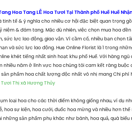
ang Hoa Tang LỄ Hoa Tươi Tại Thành phố Huế Huế Nhận
à tinh tế & ý nghĩa cho nhiều cơ hội đặc biệt quan trọng 
 kỷ niệm & đám tang. Mặc dù nhiên, việc chọn mua hoa đ
, sức lực lao động, giao vận. Vì cầm cố, nhiều bạn chọn tả
i hạn và sức lực lao động. Hue Online Florist là 1 trong nh
line khét tiếng nhất sinh hoạt khu phố Huế. Với hàng ngũ
m nhiều năm ở lĩnh vực hoa chúng tôi cam kết ràng buộc 
sản phẩm hoa chất lượng độc nhất vô nhị mang Chi phí h
 Tươi Thị xã Hương Thủy
ụm loại hoa cho các thời điểm không giống nhau, ví dụ như
lễ, hoa sự kiện, hoa cưới, đuốc hoa mừng và nhiều hơn thế
tại những sản phẩm phụ khác như bánh, hoa quả, quà biế