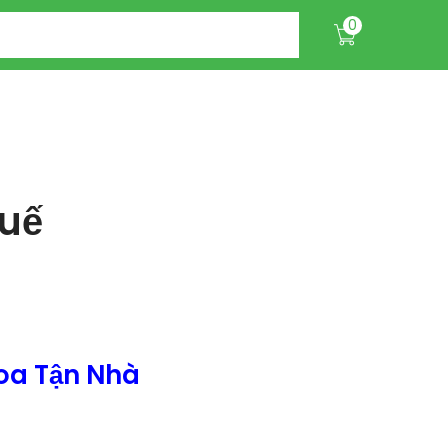
0
Huế
oa Tận Nhà