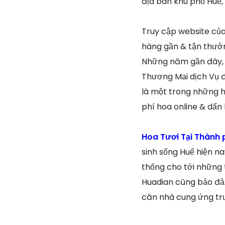
địa bàn khu phố Huế, 
Truy cập website củ
hàng gần & tận thưởn
Những năm gần đây, 
Thương Mại dịch Vụ đ
là một trong những h
phí hoa online & dấn
Hoa Tươi Tại Thành 
sinh sống Huế hiện n
thống cho tới những 
Huadian cũng bảo đảm 
căn nhà cung ứng tr