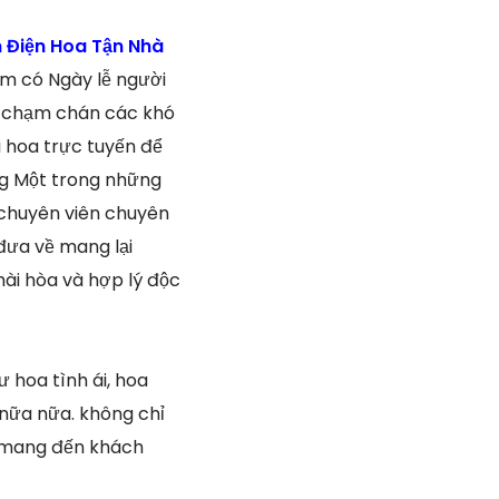
 Điện Hoa Tận Nhà
gồm có Ngày lễ người
ền chạm chán các khó
i hoa trực tuyến để
ững Một trong những
 chuyên viên chuyên
đưa về mang lại
ài hòa và hợp lý độc
 hoa tình ái, hoa
 nữa nữa. không chỉ
u mang đến khách