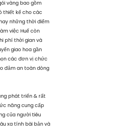
 gói vàng bao gồm
ó thiết kế cho các
 hay những thời điểm
làm việc Huế còn
i phí thời gian và
uyển giao hoa gần
họn các đơn vị chức
bảo đảm an toàn dòng
ng phát triển & rất
chức năng cung cấp
ng của người tiêu
âu xa tính bài bản và