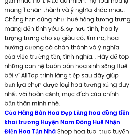
gần nhau hơn. Mặc dù nhiên, mọi loài hoa lại
mang 1 chân thành và ý nghĩa khác nhau.
Chẳng hạn cũng như: huê hồng tượng trưng
mang đến tình yêu & sự hữu tình, hoa ly
tượng trưng cho sự giàu có, ấm no, hoa
hướng dương có chân thành và ý nghĩa
của việc trường tồn, tình nghĩa… Hãy để top
những can hệ buôn bán hoa sinh sống Huế
bởi vì AllTop trình làng tiếp sau đây giúp
bạn lựa chọn được loại hoa tương xứng duy
nhất với hoàn cảnh, mục đích của chính
bản thân mình nhé.
Của Hàng Bán Hoa Đẹp Lẵng hoa đồng tiền
khai trương Huyện Nam Đông Huế Nhận
Điện Hoa Tận Nhà
Shop hoa tuoi trực tuyến