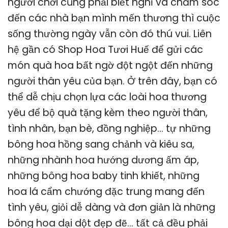
người chơi cũng phải biết nghĩ và chăm sóc
đến các nhà bạn mình mến thương thì cuộc
sống thường ngày vẫn còn đó thú vui. Liên
hệ gần có Shop Hoa Tươi Huế để gửi các
món quà hoa bất ngờ đột ngột đến những
người thân yêu của bạn. Ở trên đây, bạn có
thể dễ chịu chọn lựa các loài hoa thương
yêu để bộ quà tặng kèm theo người thân,
tình nhân, bạn bè, đồng nghiệp… tự những
bông hoa hồng sang chảnh và kiêu sa,
những nhành hoa hướng dương ấm áp,
những bông hoa baby tinh khiết, những
hoa lá cẩm chướng đặc trung mang đến
tình yêu, giỏi dễ dàng và đơn giản là những
bông hoa dại dột đẹp đẽ… tất cả đều phải