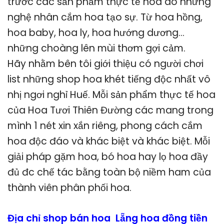
trước các sản phẩm thực tế hoa do những
nghệ nhân cắm hoa tạo sự. Từ hoa hồng,
hoa baby, hoa ly, hoa hướng dương…
những choàng lên mùi thơm gợi cảm.
Hãy nhằm bên tôi giới thiệu có người chơi
list những shop hoa khét tiếng độc nhất vô
nhị ngơi nghỉ Huế. Mỗi sản phẩm thực tế hoa
của Hoa Tươi Thiên Đường các mang trong
mình 1 nét xin xắn riêng, phong cách cắm
hoa độc đáo và khác biệt và khác biệt. Mỗi
giải pháp gặm hoa, bó hoa hay lọ hoa đầy
đủ đc chế tác bằng toàn bộ niềm ham của
thành viên phân phối hoa.
Địa chỉ shop bán hoa Lẵng hoa đồng tiền