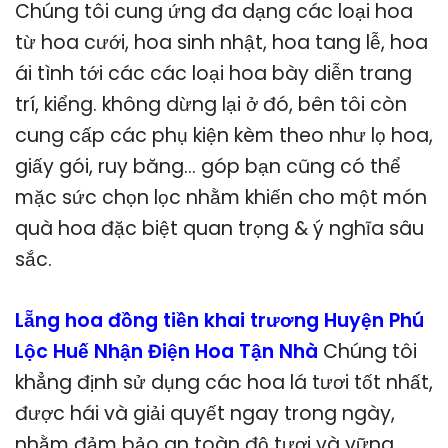
Chúng tôi cung ứng đa dạng các loại hoa
từ hoa cưới, hoa sinh nhật, hoa tang lễ, hoa
ái tình tới các các loại hoa bày diễn trang
trí, kiểng. không dừng lại ở đó, bên tôi còn
cung cấp các phụ kiện kèm theo như lọ hoa,
giấy gói, ruy băng… góp bạn cũng có thể
mặc sức chọn lọc nhằm khiến cho một món
quà hoa đặc biệt quan trọng & ý nghĩa sâu
sắc.
Lẵng hoa đồng tiền khai trương Huyện Phú
Lộc Huế Nhận Điện Hoa Tận Nhà
Chúng tôi
khẳng định sử dụng các hoa lá tươi tốt nhất,
được hái và giải quyết ngay trong ngày,
nhằm đảm bảo an toàn độ tươi và vững