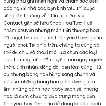
cũng phải ghi nhận nghĩ và chăm sóc đến
các người nhà các bạn kính yêu thì cuộc
sống đời thường vẫn tồn tại niềm vui.
Contact gần sở hữu Shop Hoa Tươi Huế
nhằm chuyển những món tiến thưởng hoa
đột ngột tới các người thân yêu thương của
người chơi. Tại phía trên, chúng ta cũng có
thể dễ chịu và thoải mái lựa chọn các loại
hoa thương mến để khuyến mãi ngay người
thân, tình nhân, đồng đội, bạn làm cùng… từ
bỏ những bông hoả hồng sang chảnh và
kiêu sa, những bông hoa phía dương êm
ấm, những cành hoa baby sạch sẽ, những
hoa lá cẩm chướng đặc trung mang đến
tình yêu, hay đơn giản dễ dàng là các cành