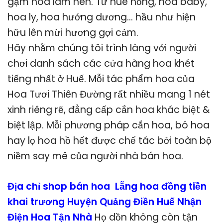
gặm hoa làm nên. Từ huê hồng, hoa baby,
hoa ly, hoa hướng dương… hầu như hiện
hữu lên mừi hương gợi cảm.
Hãy nhằm chúng tôi trình làng với người
chơi danh sách các cửa hàng hoa khét
tiếng nhất ở Huế. Mỗi tác phẩm hoa của
Hoa Tươi Thiên Đường rất nhiều mang 1 nét
xinh riêng rẽ, đẳng cấp cắn hoa khác biệt &
biệt lập. Mỗi phương pháp cắn hoa, bó hoa
hay lọ hoa hồ hết được chế tác bởi toàn bộ
niềm say mê của người nhà bán hoa.
Địa chỉ shop bán hoa Lẵng hoa đồng tiền
khai trương Huyện Quảng Điền Huế Nhận
Điện Hoa Tận Nhà
Họ dồn không còn tận