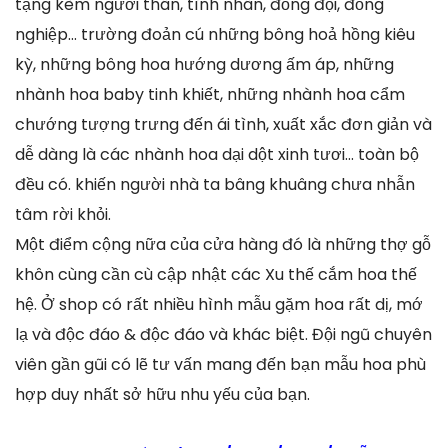
tặng kèm người thân, tình nhân, đồng đội, đồng
nghiệp… trường đoản cú những bông hoả hồng kiêu
kỳ, những bông hoa hướng dương ấm áp, những
nhành hoa baby tinh khiết, những nhành hoa cẩm
chướng tượng trưng đến ái tình, xuất xắc đơn giản và
dễ dàng là các nhành hoa dại dột xinh tươi… toàn bộ
đều có. khiến người nhà ta bâng khuâng chưa nhẫn
tâm rời khỏi.
Một điểm cộng nữa của cửa hàng đó là những thợ gỗ
khôn cùng cần cù cập nhật các Xu thế cắm hoa thế
hệ. Ở shop có rất nhiều hình mẫu gặm hoa rất dị, mớ
lạ và độc đáo & độc đáo và khác biệt. Đội ngũ chuyên
viên gần gũi có lẽ tư vấn mang đến bạn mẫu hoa phù
hợp duy nhất sở hữu nhu yếu của bạn.