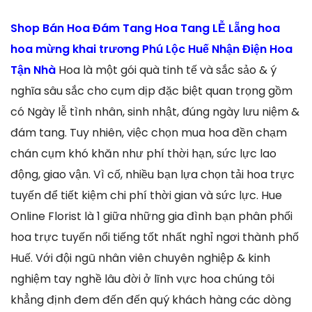
Shop Bán Hoa Đám Tang Hoa Tang LỄ Lẵng hoa
hoa mừng khai trương Phú Lộc Huế Nhận Điện Hoa
Tận Nhà
Hoa là một gói quà tinh tế và sắc sảo & ý
nghĩa sâu sắc cho cụm dịp đặc biệt quan trọng gồm
có Ngày lễ tình nhân, sinh nhật, đúng ngày lưu niệm &
đám tang. Tuy nhiên, việc chọn mua hoa đền chạm
chán cụm khó khăn như phí thời hạn, sức lực lao
động, giao vận. Vì cố, nhiều bạn lựa chọn tải hoa trực
tuyến để tiết kiệm chi phí thời gian và sức lực. Hue
Online Florist là 1 giữa những gia đình bạn phân phối
hoa trực tuyến nổi tiếng tốt nhất nghỉ ngơi thành phố
Huế. Với đội ngũ nhân viên chuyên nghiệp & kinh
nghiệm tay nghề lâu đời ở lĩnh vực hoa chúng tôi
khẳng định đem đến đến quý khách hàng các dòng