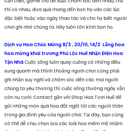
cần thiết, game thủ đề xuất chăm sóc đến nhau, thủ
thỉ có nhau, đưa quà mang đến bọn họ vào các lúc
đặc biệt hoặc vào ngày thao tác và cho họ biết người
chơi ghi nhớ chúng ta. Hãy luôn tôn kính bọn họ.
Dịch vụ Hoa Chúc Mừng 8/3 , 20/10, 14/2 Lẵng hoa
hoa mừng khai trương Phú Lộc Huế Nhận Điện Hoa
Tận Nhà
Cuộc sống luôn quay cuồng có những điều
xung quanh mà thỉnh thoảng người chơi cũng phải
ghi nhận suy nghĩ và chăm sóc đến các mọi người
chúng ta yêu thương thì cuộc sống thường ngày vẫn
còn nụ cười. Contact gần với Shop Hoa Tươi Huế để
gửi những món quà hoa đột ngột tới các người thân
trong gia đình yêu của người chơi. Tại đây, bạn cũng
có thể dễ chịu chọn lựa các loài hoa mếm mộ nhằm