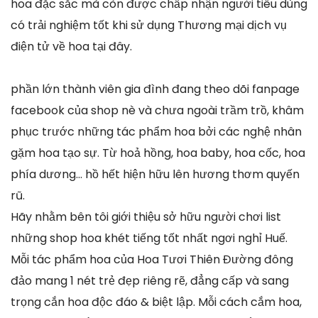
hoa đặc sắc mà còn được chấp nhận người tiêu dùng
có trải nghiệm tốt khi sử dụng Thương mại dịch vụ
điện tử về hoa tại đây.
phần lớn thành viên gia đình đang theo dõi fanpage
facebook của shop nè và chưa ngoài trầm trồ, khâm
phục trước những tác phẩm hoa bởi các nghệ nhân
gặm hoa tạo sự. Từ hoả hồng, hoa baby, hoa cốc, hoa
phía dương… hồ hết hiện hữu lên hương thơm quyến
rũ.
Hãy nhằm bên tôi giới thiệu sở hữu người chơi list
những shop hoa khét tiếng tốt nhất ngơi nghỉ Huế.
Mỗi tác phẩm hoa của Hoa Tươi Thiên Đường đông
đảo mang 1 nét trẻ đẹp riêng rẽ, đẳng cấp và sang
trọng cắn hoa độc đáo & biệt lập. Mỗi cách cắm hoa,