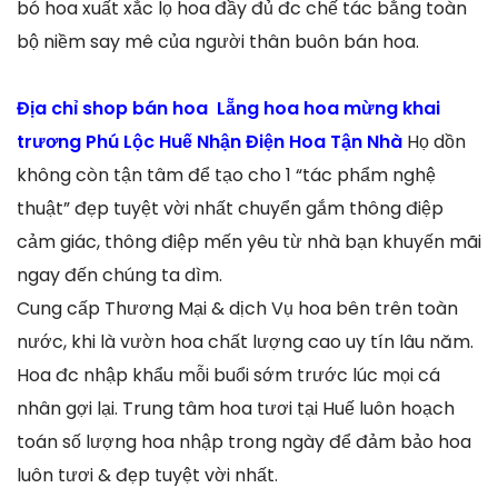
bó hoa xuất xắc lọ hoa đầy đủ đc chế tác bằng toàn
bộ niềm say mê của người thân buôn bán hoa.
Địa chỉ shop bán hoa Lẵng hoa hoa mừng khai
trương Phú Lộc Huế Nhận Điện Hoa Tận Nhà
Họ dồn
không còn tận tâm để tạo cho 1 “tác phẩm nghệ
thuật” đẹp tuyệt vời nhất chuyển gắm thông điệp
cảm giác, thông điệp mến yêu từ nhà bạn khuyến mãi
ngay đến chúng ta dìm.
Cung cấp Thương Mại & dịch Vụ hoa bên trên toàn
nước, khi là vườn hoa chất lượng cao uy tín lâu năm.
Hoa đc nhập khẩu mỗi buổi sớm trước lúc mọi cá
nhân gợi lại. Trung tâm hoa tươi tại Huế luôn hoạch
toán số lượng hoa nhập trong ngày để đảm bảo hoa
luôn tươi & đẹp tuyệt vời nhất.