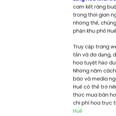
cam kết ràng buộ
trong thời gian 
những thế, chúng
phận khu phố Huế,
Truy cập trang w
tắn và đa dạng, 
hoa tuyệt hảo du
Những năm cách đ
báo và media ngà
Huế có thể trở n
thức mua bán hoa
chi phí hoa trực 
Huế