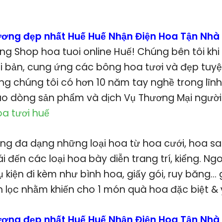
rương đẹp nhất Huế Huế Nhận Điện Hoa Tận Nhà
ng Shop hoa tuoi online Huế! Chúng bên tôi khi
 bản, cung ứng các bông hoa tươi và đẹp tuyệt
ng chúng tôi có hơn 10 năm tay nghề trong lĩnh
ao dòng sản phẩm và dịch Vụ Thương Mại người 
a tươi huế
ng đa dạng những loại hoa từ hoa cưới, hoa sa
ái đến các loại hoa bày diễn trang trí, kiểng. Ngo
 kiện đi kèm như bình hoa, giấy gói, ruy băng…
n lọc nhằm khiến cho 1 món quà hoa đặc biệt & 
rương đẹp nhất Huế Huế Nhận Điện Hoa Tận Nhà