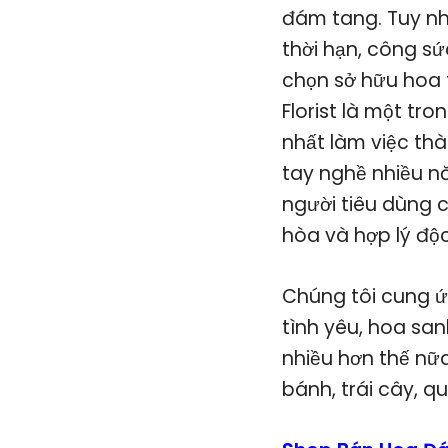
đám tang. Tuy nh
thời hạn, công sứ
chọn sở hữu hoa t
Florist là một tr
nhất làm việc th
tay nghề nhiều n
người tiêu dùng 
hòa và hợp lý độc
Chúng tôi cung ứ
tình yêu, hoa sa
nhiều hơn thế nữa
bánh, trái cây, 