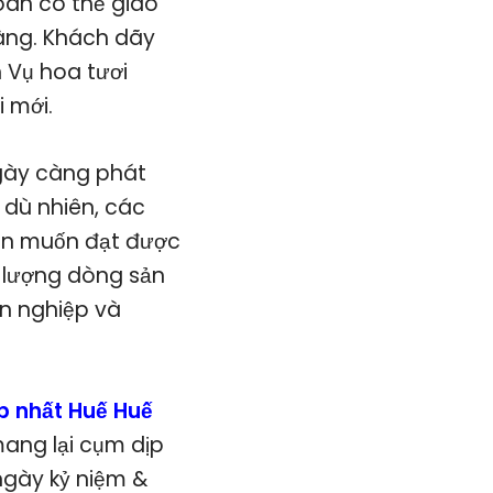
oàn có thể giao
hàng. Khách dãy
 Vụ hoa tươi
 mới.
ngày càng phát
 dù nhiên, các
còn muốn đạt được
 lượng dòng sản
ên nghiệp và
p nhất Huế Huế
mang lại cụm dịp
ngày kỷ niệm &