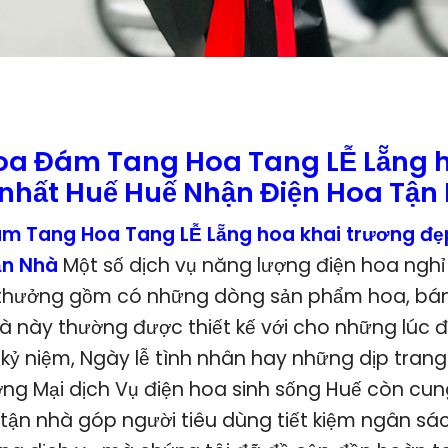
oa Đám Tang Hoa Tang LỄ Lẵng h
nhất Huế Huế Nhận Điện Hoa Tận
m Tang Hoa Tang LỄ Lẵng hoa khai trương đẹ
ận Nhà
Một số dịch vụ năng lượng điện hoa nghỉ
 thưởng gồm có những dòng sản phẩm hoa, bánh
uà này thường được thiết kế với cho những lúc 
 kỷ niệm, Ngày lễ tình nhân hay những dịp tran
ơng Mại dịch Vụ điện hoa sinh sống Huế còn cun
tận nhà góp người tiêu dùng tiết kiệm ngân sác