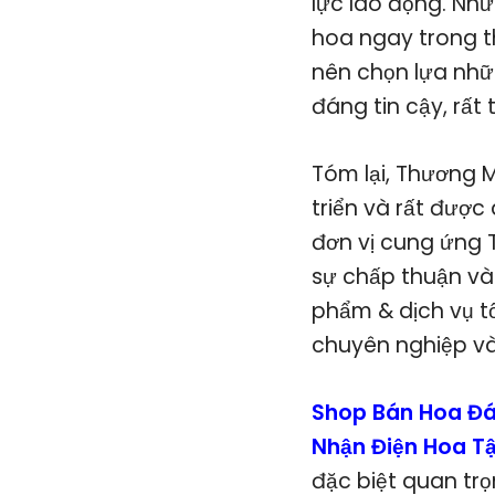
lực lao động. Nh
hoa ngay trong t
nên chọn lựa nhữ
đáng tin cậy, rất
Tóm lại, Thương 
triển và rất được
đơn vị cung ứng 
sự chấp thuận và
phẩm & dịch vụ tố
chuyên nghiệp và
Shop Bán Hoa Đá
Nhận Điện Hoa T
đặc biệt quan tr