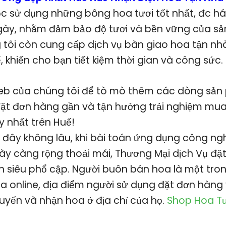
c sử dụng những bông hoa tươi tốt nhất, đc hái
ngày, nhằm đảm bảo độ tươi và bền vững của s
 tôi còn cung cấp dịch vụ bàn giao hoa tận nhà
 khiến cho bạn tiết kiệm thời gian và công sức.
eb của chúng tôi để tò mò thêm các dòng sản
đặt đơn hàng gần và tận hưởng trải nghiệm mu
y nhất trên Huế!
ây không lâu, khi bài toán ứng dụng công nghệ
y càng rộng thoải mái, Thương Mại dịch Vụ đặt
ên siêu phổ cập. Người buôn bán hoa là một tr
 online, địa điểm người sử dụng đặt đơn hàng
tuyến và nhận hoa ở địa chỉ của họ.
Shop Hoa Tư