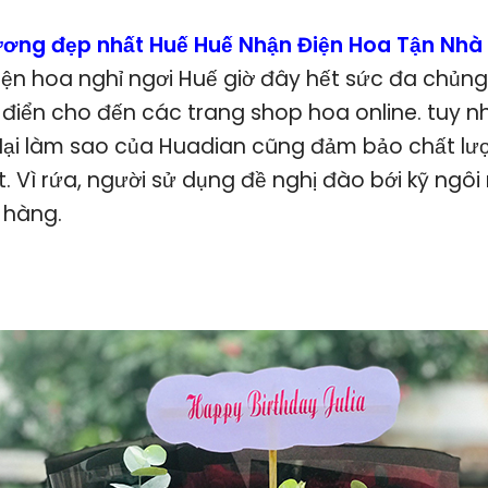
rương đẹp nhất Huế Huế Nhận Điện Hoa Tận Nhà
ện hoa nghỉ ngơi Huế giờ đây hết sức đa chủng 
điển cho đến các trang shop hoa online. tuy nh
ại làm sao của Huadian cũng đảm bảo chất lượ
t. Vì rứa, người sử dụng đề nghị đào bới kỹ ngô
 hàng.