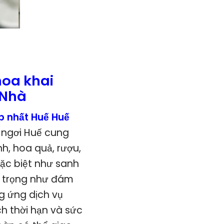
oa khai
 Nhà
p nhất Huế Huế
 ngơi Huế cung
, hoa quả, rượu,
đặc biệt như sanh
g trọng như đám
g ứng dịch vụ
h thời hạn và sức