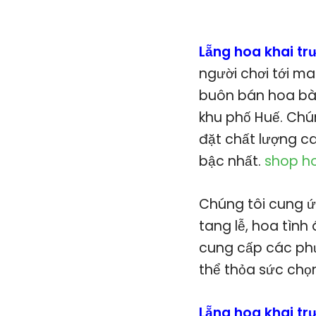
Lẵng hoa khai t
người chơi tới ma
buôn bán hoa bài
khu phố Huế. Chú
đặt chất lượng c
bậc nhất.
shop ho
Chúng tôi cung ứ
tang lễ, hoa tình 
cung cấp các phụ
thể thỏa sức chọ
Lẵng hoa khai t