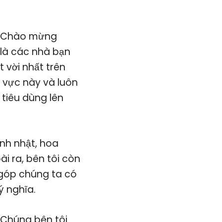
Chào mừng
 là các nhà bạn
 vời nhất trên
 vực này và luôn
tiêu dùng lên
nh nhật, hoa
ài ra, bên tôi còn
 góp chúng ta có
ý nghĩa.
Chúng bên tôi