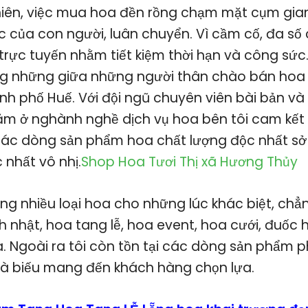
iên, việc mua hoa đền rồng chạm mặt cụm gia
c của con người, luân chuyển. Vì cầm cố, đa số
rực tuyến nhằm tiết kiệm thời hạn và công sức
ong những giữa những người thân chào bán hoa 
ành phố Huế. Với đội ngũ chuyên viên bài bản v
ăm ở nghành nghề dịch vụ hoa bên tôi cam kết
các dòng sản phẩm hoa chất lượng độc nhất sở 
 nhất vô nhị.
Shop Hoa Tươi Thị xã Hương Thủy
ng nhiều loại hoa cho những lúc khác biệt, ch
nh nhật, hoa tang lễ, hoa event, hoa cưới, đuố
. Ngoài ra tôi còn tồn tại các dòng sản phẩm p
quà biếu mang đến khách hàng chọn lựa.