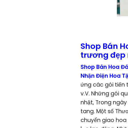
Shop Bán H
trương đẹp 
Shop Bán Hoa Đá
Nhận Điện Hoa T
ứng các gói tiến
v.V. Những gói q
nhật, Trong ngày
tang. Một số Thư
chuyển giao hoa 