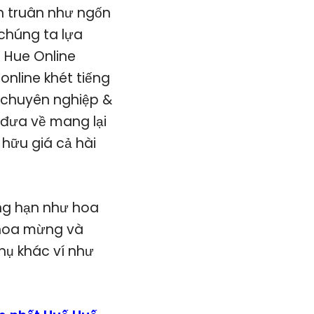
n truân như ngốn
 chúng ta lựa
. Hue Online
online khét tiếng
à chuyên nghiệp &
 đưa về mang lại
hữu giá cả hài
ẳng hạn như hoa
c hoa mừng và
hụ khác ví như