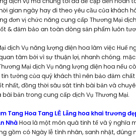
ững dịch vụ mà chúng tôi đã đề cập đền hoàn t
hời gian ngày hay đi theo yêu cầu của khách 
ng đơn vị chức năng cung cấp Thương Mại dịch
 tốt & đảm bảo an toàn dòng sản phẩm luôn tươi
Mại dịch Vụ năng lượng điện hoa làm việc Huế 
 quan tâm bởi vì sự thuận lợi, nhanh chóng. mặc
Thương Mại dịch Vụ năng lượng điện hoa nếu 
 tin tưởng của quý khách thì nên bảo đảm chất
t nhất, đồng thời sâu sát tính bài bản và chuy
 bài bản trong cung cấp dịch Vụ Thương Mại.
m Tang Hoa Tang LỄ Lẵng hoa khai trương đẹ
ận Nhà
Hoa là một món quà tinh tế và ý nghĩa 
ọng gồm có Ngày lễ tình nhân, sanh nhật, đúng 