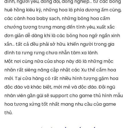
đình, người yêu, đồng đội, đồng nghiệp… từ các bông
huê hồng kiêu kỳ, những hoa lá phía dương ấm cúng,
các cành hoa baby sạch, những bông hoa cẩm
chướng tượng trưng mang đến tình yêu, xuất xắc
đơn giản dễ dàng khi là các bông hoa ngớ ngẩn xinh
xắn… tất cả đều phải sở hữu. khiến người trong gia
đình ta rưng rưng chưa nhẫn tâm xa lánh.
Một nơi cùng nữa của shop này đó là những mộc
nhân rất siêng năng cập nhật các Xu thế cắm hoa
mới. Tại cửa hàng có rất nhiều hình tượng gặm hoa
độc đáo và khác biệt, mới mẻ và độc đáo. Đội ngũ
nhân viên gần gũi sẽ support cho game thủ hình mẫu
hoa tương xứng tốt nhất mang nhu cầu của game
thủ.