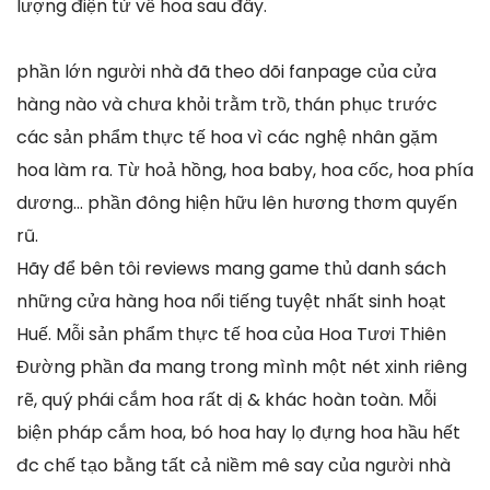
lượng điện tử về hoa sau đây.
phần lớn người nhà đã theo dõi fanpage của cửa
hàng nào và chưa khỏi trằm trồ, thán phục trước
các sản phẩm thực tế hoa vì các nghệ nhân gặm
hoa làm ra. Từ hoả hồng, hoa baby, hoa cốc, hoa phía
dương… phần đông hiện hữu lên hương thơm quyến
rũ.
Hãy để bên tôi reviews mang game thủ danh sách
những cửa hàng hoa nổi tiếng tuyệt nhất sinh hoạt
Huế. Mỗi sản phẩm thực tế hoa của Hoa Tươi Thiên
Đường phần đa mang trong mình một nét xinh riêng
rẽ, quý phái cắm hoa rất dị & khác hoàn toàn. Mỗi
biện pháp cắm hoa, bó hoa hay lọ đựng hoa hầu hết
đc chế tạo bằng tất cả niềm mê say của người nhà