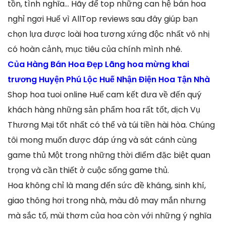
tồn, tình nghĩa… Hãy để top những can hệ bán hoa
nghỉ ngơi Huế vì AllTop reviews sau đây giúp bạn
chọn lựa được loài hoa tương xứng độc nhất vô nhị
có hoàn cảnh, mục tiêu của chính mình nhé.
Của Hàng Bán Hoa Đẹp Lãng hoa mừng khai
trương Huyện Phú Lộc Huế Nhận Điện Hoa Tận Nhà
Shop hoa tuoi online Huế cam kết đưa về đến quý
khách hàng những sản phẩm hoa rất tốt, dịch Vụ
Thương Mại tốt nhất có thể và túi tiền hài hòa. Chúng
tôi mong muốn được đáp ứng và sát cánh cùng
game thủ Một trong những thời điểm đặc biệt quan
trọng và cần thiết ở cuộc sống game thủ.
Hoa không chỉ là mang đến sức đề kháng, sinh khí,
giao thông hơi trong nhà, màu đỏ may mắn nhưng
mà sắc tố, mùi thơm của hoa còn với những ý nghĩa