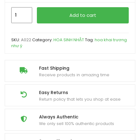
hoa
Add to cart
khai
trương
như
SKU:
A022
Category:
HOA SINH NHẬT
Tag:
hoa khai trương
ý
như ý
quantity
Fast Shipping
Receive products in amazing time
Easy Returns
Return policy that lets you shop at ease
Always Authentic
We only sell 100% authentic products