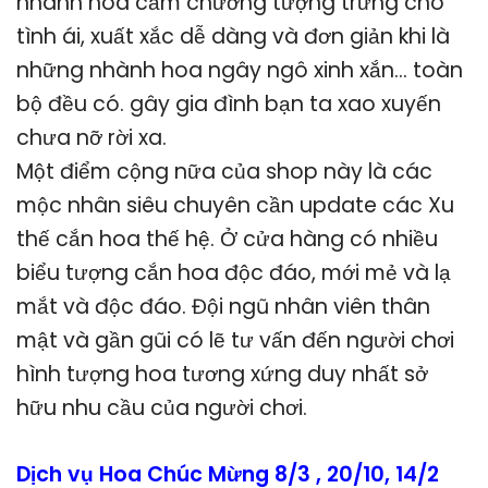
nhành hoa cẩm chướng tượng trưng cho
tình ái, xuất xắc dễ dàng và đơn giản khi là
những nhành hoa ngây ngô xinh xắn… toàn
bộ đều có. gây gia đình bạn ta xao xuyến
chưa nỡ rời xa.
Một điểm cộng nữa của shop này là các
mộc nhân siêu chuyên cần update các Xu
thế cắn hoa thế hệ. Ở cửa hàng có nhiều
biểu tượng cắn hoa độc đáo, mới mẻ và lạ
mắt và độc đáo. Đội ngũ nhân viên thân
mật và gần gũi có lẽ tư vấn đến người chơi
hình tượng hoa tương xứng duy nhất sở
hữu nhu cầu của người chơi.
Dịch vụ Hoa Chúc Mừng 8/3 , 20/10, 14/2