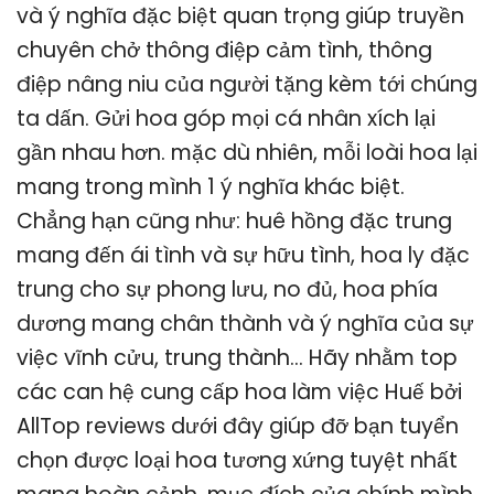
và ý nghĩa đặc biệt quan trọng giúp truyền
chuyên chở thông điệp cảm tình, thông
điệp nâng niu của người tặng kèm tới chúng
ta dấn. Gửi hoa góp mọi cá nhân xích lại
gần nhau hơn. mặc dù nhiên, mỗi loài hoa lại
mang trong mình 1 ý nghĩa khác biệt.
Chẳng hạn cũng như: huê hồng đặc trung
mang đến ái tình và sự hữu tình, hoa ly đặc
trung cho sự phong lưu, no đủ, hoa phía
dương mang chân thành và ý nghĩa của sự
việc vĩnh cửu, trung thành… Hãy nhằm top
các can hệ cung cấp hoa làm việc Huế bởi
AllTop reviews dưới đây giúp đỡ bạn tuyển
chọn được loại hoa tương xứng tuyệt nhất