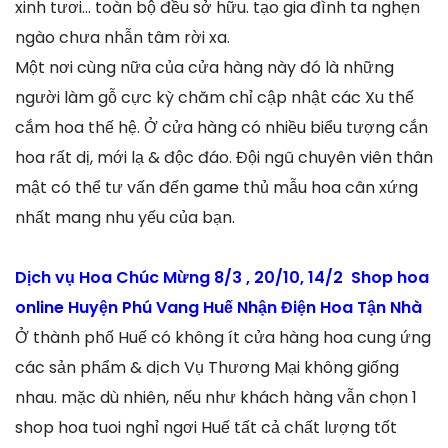
xinh tươi… toàn bộ đều sở hữu. tạo gia đình ta nghẹn
ngào chưa nhẫn tâm rời xa.
Một nơi cùng nữa của cửa hàng này đó là những
người làm gỗ cực kỳ chăm chỉ cập nhật các Xu thế
cắm hoa thế hệ. Ở cửa hàng có nhiều biểu tượng cắn
hoa rất dị, mới lạ & độc đáo. Đội ngũ chuyên viên thân
mật có thể tư vấn đến game thủ mẫu hoa cân xứng
nhất mang nhu yếu của bạn.
Dịch vụ Hoa Chúc Mừng 8/3 , 20/10, 14/2 Shop hoa
online Huyện Phú Vang Huế Nhận Điện Hoa Tận Nhà
Ở thành phố Huế có không ít cửa hàng hoa cung ứng
các sản phẩm & dịch Vụ Thương Mại không giống
nhau. mặc dù nhiên, nếu như khách hàng vẫn chọn 1
shop hoa tuoi nghỉ ngơi Huế tất cả chất lượng tốt