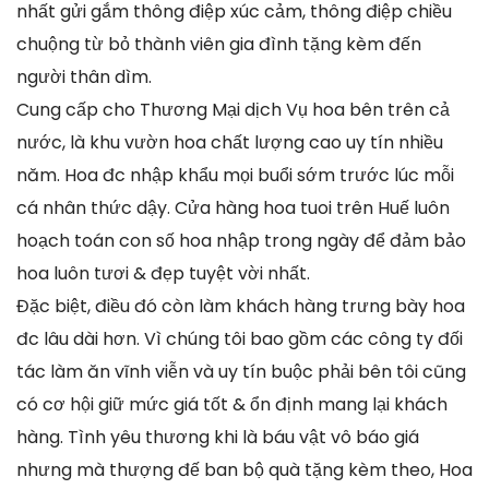
nhất gửi gắm thông điệp xúc cảm, thông điệp chiều
chuộng từ bỏ thành viên gia đình tặng kèm đến
người thân dìm.
Cung cấp cho Thương Mại dịch Vụ hoa bên trên cả
nước, là khu vườn hoa chất lượng cao uy tín nhiều
năm. Hoa đc nhập khẩu mọi buổi sớm trước lúc mỗi
cá nhân thức dậy. Cửa hàng hoa tuoi trên Huế luôn
hoạch toán con số hoa nhập trong ngày để đảm bảo
hoa luôn tươi & đẹp tuyệt vời nhất.
Đặc biệt, điều đó còn làm khách hàng trưng bày hoa
đc lâu dài hơn. Vì chúng tôi bao gồm các công ty đối
tác làm ăn vĩnh viễn và uy tín buộc phải bên tôi cũng
có cơ hội giữ mức giá tốt & ổn định mang lại khách
hàng. Tình yêu thương khi là báu vật vô báo giá
nhưng mà thượng đế ban bộ quà tặng kèm theo, Hoa