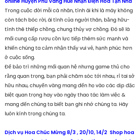
online Huyện Phú Vang Huế Nhận Điện Hoa Tận Nhà
Trong cuộc đời mỗi cá nhân, tình ái khi là máy không
còn tách bóc rời, ái tình của người thân, bằng hữu-
tình thê thiếp chồng, chung thủy vợ chồng. Đó sẽ là
mối cung cấp rượu cồn lực tiếp thêm sức mạnh và
khiến chúng ta cảm nhận thấy vui vẻ, hạnh phúc hơn
ở cuộc sống.
Để bảo trì những mối quan hệ nhưng game thủ cho
rằng quan trọng, bạn phải chăm sóc tới nhau, rỉ tai sở
hữu nhau, chuyển vàng mang đến họ vào các dịp đặc
biệt quan trọng hay vào ngày thao tác làm việc &
mang đến chúng ta biết bạn ghi nhớ chúng ta. Hãy
luôn kính trọng chúng ta.
Dịch vụ Hoa Chúc Mừng 8/3 , 20/10, 14/2 Shop hoa