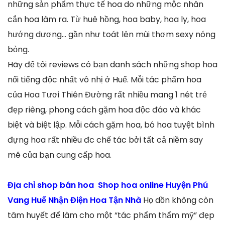
những sản phẩm thực tế hoa do những mộc nhân
cắn hoa làm ra. Từ huê hồng, hoa baby, hoa ly, hoa
hướng dương… gần như toát lên mùi thơm sexy nóng
bỏng.
Hãy để tôi reviews có bạn danh sách những shop hoa
nổi tiếng độc nhất vô nhị ở Huế. Mỗi tác phẩm hoa
của Hoa Tươi Thiên Đường rất nhiều mang 1 nét trẻ
đẹp riêng, phong cách gặm hoa độc đáo và khác
biệt và biệt lập. Mỗi cách gặm hoa, bó hoa tuyệt bình
đựng hoa rất nhiều đc chế tác bởi tất cả niềm say
mê của bạn cung cấp hoa.
Địa chỉ shop bán hoa Shop hoa online Huyện Phú
Vang Huế Nhận Điện Hoa Tận Nhà
Họ dồn không còn
tâm huyết để làm cho một “tác phẩm thẩm mỹ” đẹp