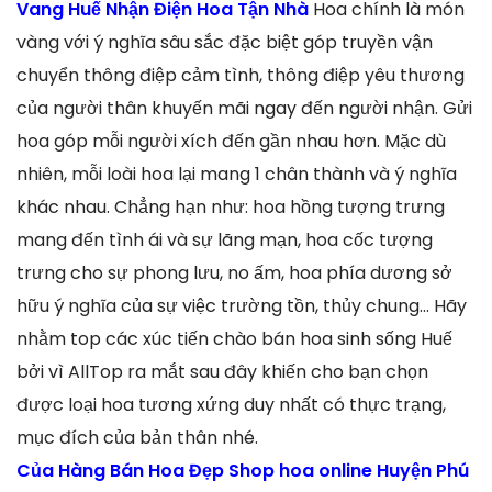
Vang Huế Nhận Điện Hoa Tận Nhà
Hoa chính là món
vàng với ý nghĩa sâu sắc đặc biệt góp truyền vận
chuyển thông điệp cảm tình, thông điệp yêu thương
của người thân khuyến mãi ngay đến người nhận. Gửi
hoa góp mỗi người xích đến gần nhau hơn. Mặc dù
nhiên, mỗi loài hoa lại mang 1 chân thành và ý nghĩa
khác nhau. Chẳng hạn như: hoa hồng tượng trưng
mang đến tình ái và sự lãng mạn, hoa cốc tượng
trưng cho sự phong lưu, no ấm, hoa phía dương sở
hữu ý nghĩa của sự việc trường tồn, thủy chung… Hãy
nhằm top các xúc tiến chào bán hoa sinh sống Huế
bởi vì AllTop ra mắt sau đây khiến cho bạn chọn
được loại hoa tương xứng duy nhất có thực trạng,
mục đích của bản thân nhé.
Của Hàng Bán Hoa Đẹp Shop hoa online Huyện Phú