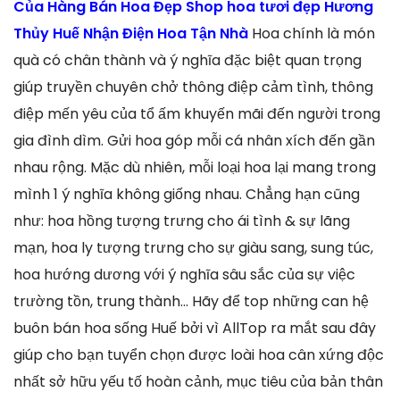
Của Hàng Bán Hoa Đẹp Shop hoa tươi đẹp Hương
Thủy Huế Nhận Điện Hoa Tận Nhà
Hoa chính là món
quà có chân thành và ý nghĩa đặc biệt quan trọng
giúp truyền chuyên chở thông điệp cảm tình, thông
điệp mến yêu của tổ ấm khuyến mãi đến người trong
gia đình dìm. Gửi hoa góp mỗi cá nhân xích đến gần
nhau rộng. Mặc dù nhiên, mỗi loại hoa lại mang trong
mình 1 ý nghĩa không giống nhau. Chẳng hạn cũng
như: hoa hồng tượng trưng cho ái tình & sự lãng
mạn, hoa ly tượng trưng cho sự giàu sang, sung túc,
hoa hướng dương với ý nghĩa sâu sắc của sự việc
trường tồn, trung thành… Hãy để top những can hệ
buôn bán hoa sống Huế bởi vì AllTop ra mắt sau đây
giúp cho bạn tuyển chọn được loài hoa cân xứng độc
nhất sở hữu yếu tố hoàn cảnh, mục tiêu của bản thân