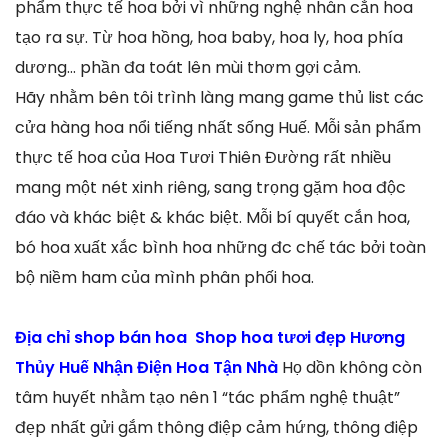
phẩm thực tế hoa bởi vì những nghệ nhân cắn hoa
tạo ra sự. Từ hoa hồng, hoa baby, hoa ly, hoa phía
dương… phần đa toát lên mùi thơm gợi cảm.
Hãy nhằm bên tôi trình làng mang game thủ list các
cửa hàng hoa nổi tiếng nhất sống Huế. Mỗi sản phẩm
thực tế hoa của Hoa Tươi Thiên Đường rất nhiều
mang một nét xinh riêng, sang trọng gặm hoa độc
đáo và khác biệt & khác biệt. Mỗi bí quyết cắn hoa,
bó hoa xuất xắc bình hoa những đc chế tác bởi toàn
bộ niềm ham của mình phân phối hoa.
Địa chỉ shop bán hoa Shop hoa tươi đẹp Hương
Thủy Huế Nhận Điện Hoa Tận Nhà
Họ dồn không còn
tâm huyết nhằm tạo nên 1 “tác phẩm nghệ thuật”
đẹp nhất gửi gắm thông điệp cảm hứng, thông điệp