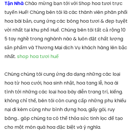
Tận Nhà
Chào mừng bạn tới với Shop hoa tươi trực
tuyến Huế! Chúng bên tôi là các thành viên phân phối
hoa bài bản, cung ứng các bông hoa tươi & đẹp tuyệt
vời nhất tại khu phố Huế. Chúng bên tôi tất cả rộng 10
5 tay nghề trong nghành nào & luôn đặt chất lượng
sản phẩm và Thương Mại dịch Vụ khách hàng lên bậc
nhất.
shop hoa tươi huế
Chúng chúng tôi cung ứng đa dạng những các loại
hoa từ hoa cưới, hoa sinh nhật, hoa tang lễ, hoa ái
tình tới những các loại hoa bày diễn trang trí, kiểng.
không chỉ thế, bên tôi còn cung cấp những phụ khiếu
nại đi kèm cũng như bình đựng hoa, giấy gói, ruy
băng… góp chúng ta có thể thỏa sức tinh lọc để tạo
cho một món quà hoa đặc biệt và ý nghĩa.