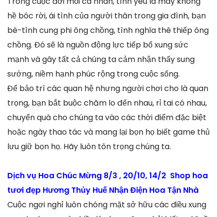
Trong cuộc đời mỗi cá nhân, tình yêu là máy không
hề bóc rời, ái tình của người thân trong gia đình, bạn
bè-tình cung phi ông chồng, tình nghĩa thê thiếp ông
chồng. Đó sẽ là nguồn động lực tiếp bổ xung sức
mạnh và gây tất cả chúng ta cảm nhận thấy sung
sướng, niềm hạnh phúc rộng trong cuộc sống.
Để bảo trì các quan hệ nhưng người chơi cho là quan
trọng, bạn bắt buộc chăm lo đến nhau, rỉ tai có nhau,
chuyển quà cho chúng ta vào các thời điểm đặc biệt
hoặc ngày thao tác và mang lại bọn họ biết game thủ
lưu giữ bọn họ. Hãy luôn tôn trọng chúng ta.
Dịch vụ Hoa Chúc Mừng 8/3 , 20/10, 14/2 Shop hoa
tươi đẹp Hương Thủy Huế Nhận Điện Hoa Tận Nhà
Cuộc ngơi nghỉ luôn chóng mặt sở hữu các điều xung