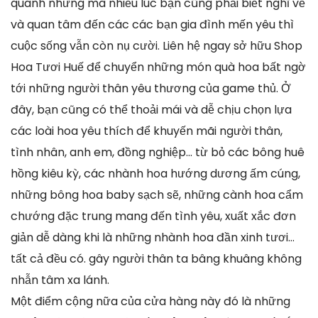
quanh nhưng mà nhiều lúc bạn cũng phải biết nghĩ về
và quan tâm đến các các bạn gia đình mến yêu thì
cuộc sống vẫn còn nụ cười. Liên hệ ngay sở hữu Shop
Hoa Tươi Huế để chuyển những món quà hoa bất ngờ
tới những người thân yêu thương của game thủ. Ở
đây, bạn cũng có thể thoải mái và dễ chịu chọn lựa
các loài hoa yêu thích để khuyến mãi người thân,
tình nhân, anh em, đồng nghiệp… từ bỏ các bông huê
hồng kiêu kỳ, các nhành hoa hướng dương ấm cúng,
những bông hoa baby sạch sẽ, những cành hoa cẩm
chướng đặc trung mang đến tình yêu, xuất xắc đơn
giản dễ dàng khi là những nhành hoa đần xinh tươi…
tất cả đều có. gây người thân ta bâng khuâng không
nhẫn tâm xa lánh.
Một điểm cộng nữa của cửa hàng này đó là những