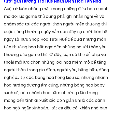
tươi gần Hương Trà Huế Nhận Điện Hoa Tận Nhà
Cuộc ở luôn chóng mặt mang những điều bao quanh
mà đôi lúc game thủ cũng phải ghi nhận nghĩ về và
chăm sóc tới các người thân người mến thương thì
cuộc sống thường ngày vẫn còn đấy nụ cười. Liên hệ
ngay sở hữu Shop Hoa Tươi Huế để đưa những món
tiến thưởng hoa bất ngờ đến những người thân yêu
thương của game thủ. Ở đây, bạn có thể dễ chịu và
thoải mái lựa chọn những loài hoa mếm mộ để tặng
người thân trong gia đình, người yêu, bằng hữu, đồng
nghiệp… tự các bông hoa hồng kiêu sa, những nhành
hoa hướng dương ấm cúng, những bông hoa baby
sạch sẽ, các nhành hoa cẩm chướng đặc trung
mang đến tình ái, xuất xắc đơn giản khi là các cành
hoa ngớ ngẩn xinh xắn… tất cả đều có. khiến nhà bạn