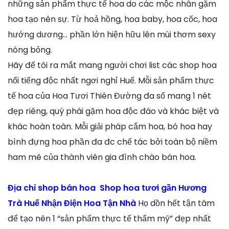
những sản phẩm thực tế hoa do các mộc nhân gặm
hoa tạo nên sự. Từ hoả hồng, hoa baby, hoa cốc, hoa
hướng dương… phần lớn hiện hữu lên mùi thơm sexy
nóng bỏng.
Hãy để tôi ra mắt mang người chơi list các shop hoa
nổi tiếng độc nhất ngơi nghỉ Huế. Mỗi sản phẩm thực
tế hoa của Hoa Tươi Thiên Đường đa số mang 1 nét
đẹp riêng, quý phái gặm hoa độc đáo và khác biệt và
khác hoàn toàn. Mỗi giải pháp cắm hoa, bó hoa hay
bình đựng hoa phần đa đc chế tác bởi toàn bộ niềm
ham mê của thành viên gia đình chào bán hoa.
Địa chỉ shop bán hoa Shop hoa tươi gần Hương
Trà Huế Nhận Điện Hoa Tận Nhà
Họ dồn hết tận tâm
để tạo nên 1 “sản phẩm thực tế thẩm mỹ” đẹp nhất