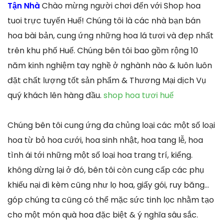
Tận Nhà
Chào mừng người chơi đến với Shop hoa
tuoi trực tuyến Huế! Chúng tôi là các nhà bạn bán
hoa bài bản, cung ứng những hoa lá tươi và đẹp nhất
trên khu phố Huế. Chúng bên tôi bao gồm rộng 10
năm kinh nghiệm tay nghề ở nghành nào & luôn luôn
đặt chất lượng tốt sản phẩm & Thương Mại dịch Vụ
quý khách lên hàng đầu.
shop hoa tươi huế
Chúng bên tôi cung ứng đa chủng loại các một số loại
hoa từ bỏ hoa cưới, hoa sinh nhật, hoa tang lễ, hoa
tình ái tới những một số loại hoa trang trí, kiểng.
không dừng lại ở đó, bên tôi còn cung cấp các phụ
khiếu nại đi kèm cũng như lọ hoa, giấy gói, ruy băng…
góp chúng ta cũng có thể mặc sức tinh lọc nhằm tạo
cho một món quà hoa đặc biệt & ý nghĩa sâu sắc.