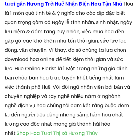
tươi gần Hương Trà Huế Nhận Điện Hoa Tận Nhà
Hoa
là 1 món quà tinh tế & ý nghĩa cho các dịp đặc biệt
quan trọng gồm có Ngày lễ tình nhân, sinh nhật, ngày
lưu niệm & đám tang. tuy nhiên, việc mua hoa đền
gặp gỡ các khó khăn như tốn thời gian, sức lực lao
động, vận chuyển. Vì thay, đa số chúng ta lựa chọn
download hoa online để tiết kiệm thời gian và sức
lực. Hue Online Florist là 1 Một trong những gia đình
bạn chào bán hoa trực tuyến khét tiếng nhất làm
việc thành phố Huế. Với đội ngũ nhân viên bài bản và
chuyên nghiệp và tay nghề nhiều năm ở nghành
nghề dịch vụ hoa chúng tôi cam kết ràng buộc đem
lại đến người tiêu dùng những sản phẩm hoa chất
lượng cao độc nhất mang giá thành hài hòa
nhất.
Shop Hoa Tươi Thị xã Hương Thủy