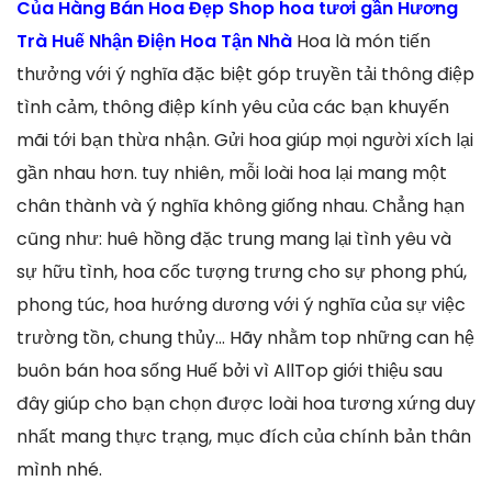
Của Hàng Bán Hoa Đẹp Shop hoa tươi gần Hương
Trà Huế Nhận Điện Hoa Tận Nhà
Hoa là món tiến
thưởng với ý nghĩa đặc biệt góp truyền tải thông điệp
tình cảm, thông điệp kính yêu của các bạn khuyến
mãi tới bạn thừa nhận. Gửi hoa giúp mọi người xích lại
gần nhau hơn. tuy nhiên, mỗi loài hoa lại mang một
chân thành và ý nghĩa không giống nhau. Chẳng hạn
cũng như: huê hồng đặc trung mang lại tình yêu và
sự hữu tình, hoa cốc tượng trưng cho sự phong phú,
phong túc, hoa hướng dương với ý nghĩa của sự việc
trường tồn, chung thủy… Hãy nhằm top những can hệ
buôn bán hoa sống Huế bởi vì AllTop giới thiệu sau
đây giúp cho bạn chọn được loài hoa tương xứng duy
nhất mang thực trạng, mục đích của chính bản thân
mình nhé.