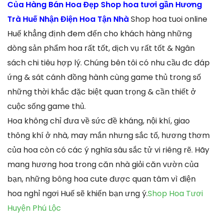
Của Hàng Bán Hoa Đẹp Shop hoa tươi gần Hương
Trà Huế Nhận Điện Hoa Tận Nhà
Shop hoa tuoi online
Huế khẳng định đem đến cho khách hàng những
dòng sản phẩm hoa rất tốt, dịch vụ rất tốt & Ngân
sách chi tiêu hợp lý. Chúng bên tôi có nhu cầu đc đáp
ứng & sát cánh đồng hành cùng game thủ trong số
những thời khắc đặc biệt quan trọng & cần thiết ở
cuộc sống game thủ.
Hoa không chỉ đưa về sức đề kháng, nội khí, giao
thông khí ở nhà, may mắn nhưng sắc tố, hương thơm
của hoa còn có các ý nghĩa sâu sắc tử vi riêng rẽ. Hãy
mang hương hoa trong căn nhà giỏi căn vườn của
bạn, những bông hoa cute được quan tâm vì điện
hoa nghỉ ngơi Huế sẽ khiến bạn ưng ý.
Shop Hoa Tươi
Huyện Phú Lộc