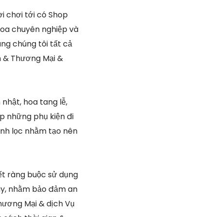
 chơi tới có Shop
 hoa chuyên nghiệp và
ng chúng tôi tất cả
m & Thương Mại &
nhật, hoa tang lễ,
cấp những phụ kiện đi
inh lọc nhằm tạo nên
ết ràng buộc sử dụng
ngày, nhằm bảo đảm an
hương Mại & dịch Vụ