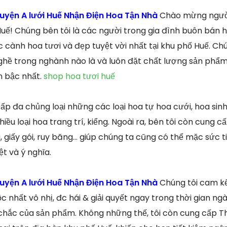
uyện A lưới Huế Nhận Điện Hoa Tận Nhà
Chào mừng người
Huế! Chúng bên tôi là các người trong gia đình buôn bán
 cành hoa tươi và đẹp tuyệt vời nhất tại khu phố Huế. Chú
hề trong nghành nào là và luôn đặt chất lượng sản phẩ
n bậc nhất.
shop hoa tươi huế
p đa chủng loại những các loại hoa tự hoa cưới, hoa sinh 
hiều loại hoa trang trí, kiểng. Ngoài ra, bên tôi còn cung 
 giấy gói, ruy băng… giúp chúng ta cũng có thể mặc sức t
t và ý nghĩa.
uyện A lưới Huế Nhận Điện Hoa Tận Nhà
Chúng tôi cam k
c nhất vô nhị, đc hái & giải quyết ngay trong thời gian 
chắc của sản phẩm. Không những thế, tôi còn cung cấp T