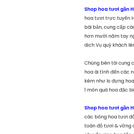
Shop hoa tươi gần H
hoa tươi trực tuyến 
bài bản, cung cấp các
hơn mười năm tay ng
dịch Vụ quý khách lê
Chúng bên tôi cung cấ
hoa ái tình đến các n
kèm như lọ đựng hoa,
1 món quà hoa đặc biệ
Shop hoa tươi gần H
các bông hoa tươi độ
toàn độ tươi & vững 