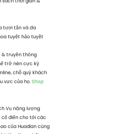
n sách thời gian &
 tươi tắn và đa
oa tuyệt hảo tuyệt
 & truyền thông
hể trở nên cực kỳ
nline, chỗ quý khách
hu vực của họ.
Shop
ch Vụ năng lượng
 cổ điển cho tới các
 sao của Huadian cũng