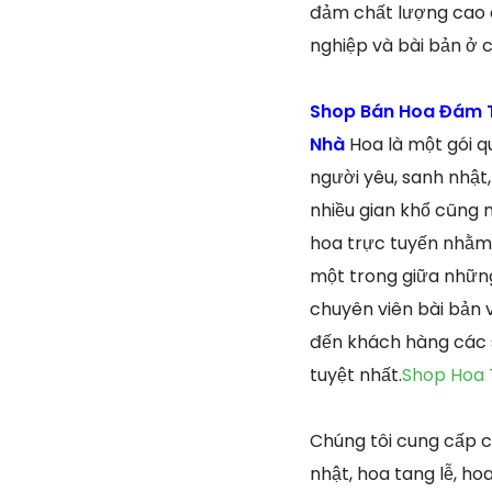
đảm chất lượng cao d
nghiệp và bài bản ở 
Shop Bán Hoa Đám T
Nhà
Hoa là một gói q
người yêu, sanh nhật
nhiều gian khổ cũng n
hoa trực tuyến nhằm t
một trong giữa những 
chuyên viên bài bản 
đến khách hàng các 
tuyệt nhất.
Shop Hoa 
Chúng tôi cung cấp c
nhật, hoa tang lễ, ho