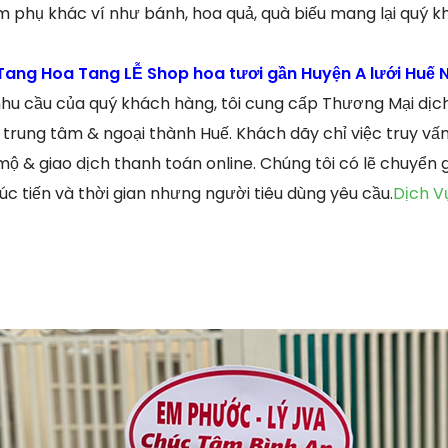
phụ khác ví như bánh, hoa quả, quà biếu mang lại quý k
ang Hoa Tang LỄ Shop hoa tươi gần Huyện A lưới Huế N
u cầu của quý khách hàng, tôi cung cấp Thương Mại dịch
 trung tâm & ngoại thành Huế. Khách dãy chỉ việc truy vấ
& giao dịch thanh toán online. Chúng tôi có lẽ chuyển g
c tiến và thời gian nhưng người tiêu dùng yêu cầu.
Dịch V