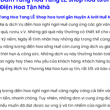
 Điện Hoa Tận Nhà
ang Hoa Tang LỄ Shop hoa tươi gần Huyện A lưới Huế N
ại & dịch Vụ điện hoa nghỉ ngơi Huế cung ứng các gói v
quả, rượu, v.V. Những gói quà này thường có thiết kế cho 
 kỷ niệm, Ngày lễ tình nhân hay những dịp trọng thể cũn
ụ năng lượng điện hoa sống Huế còn cung ứng dịch vụ gia
 thời hạn & công sức. Những dịch vụ này thường hoàn toà
ian ngày hay theo nhu yếu của khách hàng. Khách hàng b
g ứng dịch Vụ Thương Mại hoa tuoi uy tín, rất tốt và bả
g lượng điện hoa nghỉ ngơi Huế càng ngày càng cải tiến v
n tiện, nhanh chóng. Tuy nhiên, những đơn vị cung ứng d
nếu muốn đã đạt được sự ưng ý và tín nhiệm của người s