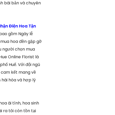
nh bài bản và chuyên
hận Điện Hoa Tận
 bao gồm Ngày lễ
n mua hoa đền gặp gỡ
iều người chọn mua
ue Online Florist là
phố Huế. Với đội ngũ
i cam kết mang về
hài hòa và hợp lý
oa ái tình, hoa sinh
 ra tôi còn tồn tại