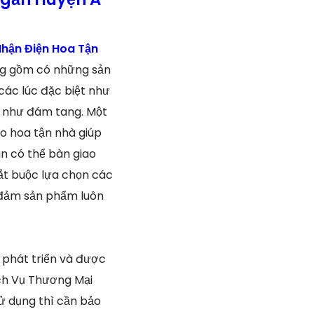
hận Điện Hoa Tận
àng gồm có những sản
các lúc đặc biệt như
g như đám tang. Một
o hoa tận nhà giúp
n có thể bàn giao
ắt buộc lựa chọn các
o đảm sản phẩm luôn
à phát triển và được
ịch Vụ Thương Mại
ử dụng thì cần bảo