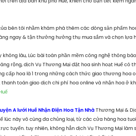
ơi trên địa bàn khu phố Huế, khiến cho bạn tiết kiệm ngâ
của bên tôi nhằm khám phá thêm các dòng sản phẩm hoa
hàng ngay & tận thưởng hưởng thụ mua sắm và chọn lựa h
không lâu, Lúc bài toán phần mềm công nghệ thông báo
ng rộng, dịch Vụ Thương Mại đặt hoa sinh hoạt Huế có t
ng cấp hoa là 1 trong những cách thức giao thương hoa o
thanh toán giao dịch chi phí hoa online và nhận hoa ở k
Huế
uyện A lưới Huế Nhận Điện Hoa Tận Nhà
Thương Mại & Dị
ế lúc này vô cùng đa chủng loại, từ các cửa hàng hoa tuoi
rực tuyến. tuy nhiên, không hẳn dịch Vụ Thương Mại làm