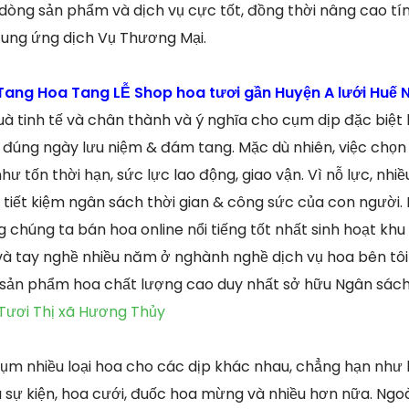
òng sản phẩm và dịch vụ cực tốt, đồng thời nâng cao tí
cung ứng dịch Vụ Thương Mại.
ang Hoa Tang LỄ Shop hoa tươi gần Huyện A lưới Huế N
uà tinh tế và chân thành và ý nghĩa cho cụm dịp đặc biệt
, đúng ngày lưu niệm & đám tang. Mặc dù nhiên, việc chọ
hư tốn thời hạn, sức lực lao động, giao vận. Vì nỗ lực, nh
iết kiệm ngân sách thời gian & công sức của con người. H
chúng ta bán hoa online nổi tiếng tốt nhất sinh hoạt khu 
và tay nghề nhiều năm ở nghành nghề dịch vụ hoa bên tô
sản phẩm hoa chất lượng cao duy nhất sở hữu Ngân sách 
Tươi Thị xã Hương Thủy
ụm nhiều loại hoa cho các dịp khác nhau, chẳng hạn như h
a sự kiện, hoa cưới, đuốc hoa mừng và nhiều hơn nữa. Ngoài