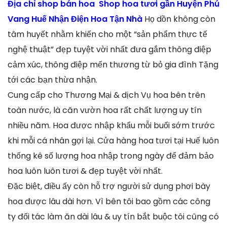
Địa chỉ shop bán hoa Shop hoa tươi gần Huyện Phú
Vang Huế Nhận Điện Hoa Tận Nhà
Họ dồn không còn
tâm huyết nhằm khiến cho một “sản phẩm thực tế
nghệ thuật” đẹp tuyệt vời nhất đưa gắm thông điệp
cảm xúc, thông điệp mến thương từ bỏ gia đình Tặng
tới các bạn thừa nhận.
Cung cấp cho Thương Mại & dịch Vụ hoa bên trên
toàn nước, là căn vườn hoa rất chất lượng uy tín
nhiều năm. Hoa được nhập khẩu mỗi buổi sớm trước
khi mỗi cá nhân gợi lại. Cửa hàng hoa tươi tại Huế luôn
thống kê số lượng hoa nhập trong ngày để đảm bảo
hoa luôn luôn tươi & đẹp tuyệt vời nhất.
Đặc biệt, điều ấy còn hỗ trợ người sử dụng phơi bày
hoa được lâu dài hơn. Vì bên tôi bao gồm các công
ty đối tác làm ăn dài lâu & uy tín bắt buộc tôi cũng có