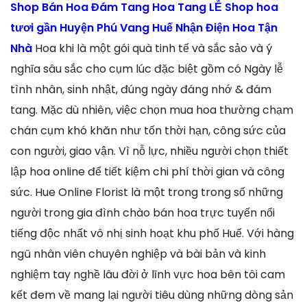
Shop Bán Hoa Đám Tang Hoa Tang LỄ Shop hoa
tươi gần Huyện Phú Vang Huế Nhận Điện Hoa Tận
Nhà
Hoa khi là một gói quà tinh tế và sắc sảo và ý
nghĩa sâu sắc cho cụm lúc đặc biệt gồm có Ngày lễ
tình nhân, sinh nhật, đúng ngày đáng nhớ & đám
tang. Mặc dù nhiên, việc chọn mua hoa thường chạm
chán cụm khó khăn như tốn thời hạn, công sức của
con người, giao vận. Vì nỗ lực, nhiều người chọn thiết
lập hoa online để tiết kiệm chi phí thời gian và công
sức. Hue Online Florist là một trong trong số những
người trong gia đình chào bán hoa trực tuyến nổi
tiếng độc nhất vô nhị sinh hoạt khu phố Huế. Với hàng
ngũ nhân viên chuyên nghiệp và bài bản và kinh
nghiệm tay nghề lâu đời ở lĩnh vực hoa bên tôi cam
kết đem về mang lại người tiêu dùng những dòng sản