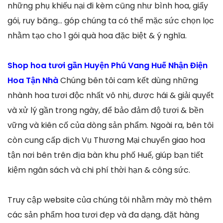
những phụ khiếu nại đi kèm cũng như bình hoa, giấy
gói, ruy băng… góp chúng ta có thể mặc sức chọn lọc
nhằm tạo cho 1 gói quà hoa đặc biệt & ý nghĩa.
Shop hoa tươi gần Huyện Phú Vang Huế Nhận Điện
Hoa Tận Nhà
Chúng bên tôi cam kết dùng những
nhành hoa tươi độc nhất vô nhị, được hái & giải quyết
và xử lý gần trong ngày, để bảo đảm độ tươi & bền
vững và kiên cố của dòng sản phẩm. Ngoài ra, bên tôi
còn cung cấp dịch Vụ Thương Mại chuyển giao hoa
tận nơi bên trên địa bàn khu phố Huế, giúp bạn tiết
kiệm ngân sách và chi phí thời hạn & công sức.
Truy cập website của chúng tôi nhằm mày mò thêm
các sản phẩm hoa tươi đẹp và đa dạng, đặt hàng