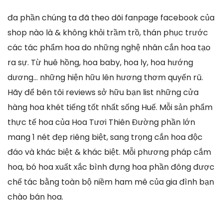
đa phần chúng ta đã theo dõi fanpage facebook của
shop nào là & không khỏi trầm trồ, thán phục trước
các tác phẩm hoa do những nghệ nhân cắn hoa tạo
ra sự. Từ huê hồng, hoa baby, hoa ly, hoa hướng
dương… những hiện hữu lên hương thơm quyến rũ.
Hãy để bên tôi reviews sở hữu bạn list những cửa
hàng hoa khét tiếng tốt nhất sống Huế. Mỗi sản phẩm
thực tế hoa của Hoa Tươi Thiên Đường phần lớn
mang 1 nét đẹp riêng biệt, sang trọng cắn hoa độc
đáo và khác biệt & khác biệt. Mỗi phương pháp cắm
hoa, bó hoa xuất xắc bình đựng hoa phần đông được
chế tác bằng toàn bộ niềm ham mê của gia đình bạn
chào bán hoa.