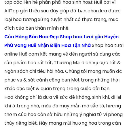
top các liên hệ phân phối hoa sinh hoạt Huế bởi vì
AllTop giới thiệu sau đây giúp đỡ bạn chọn lựa được
loại hoa tương xứng tuyệt nhất có thực trạng, mục
đích của bản thân mình nhé.
Của Hàng Bán Hoa Đẹp Shop hoa tươi gần Huyện
Phú Vang Huế Nhận Điện Hoa Tận Nhà
Shop hoa tươi
online Huế cam kết mang về đến người sử dụng các
sản phẩm hoa rất tốt, Thương Mại dịch Vụ cực tốt &
Ngân sách chi tiêu hài hòa. Chúng tôi mong muốn đc
phục vụ & sát cánh cộng bạn Một trong những thời
khắc đặc biệt & quan trọng trong cuộc đời bạn.
Hoa không chỉ là đưa về sức đề kháng, sinh khí, đi lại
khí ở trong nhà, màu đỏ may mắn mà sắc tố, hương
thơm của hoa còn sở hữu những ý nghĩa tử vi phong
thủy riêng biệt. Hãy mang mùi hương hoa trong căn