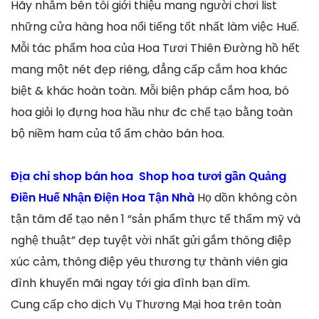
Hãy nhằm bên tôi giới thiệu mang người chơi list
những cửa hàng hoa nổi tiếng tốt nhất làm việc Huế.
Mỗi tác phẩm hoa của Hoa Tươi Thiên Đường hồ hết
mang một nét đẹp riêng, đẳng cấp cắm hoa khác
biệt & khác hoàn toàn. Mỗi biện pháp cắm hoa, bó
hoa giỏi lọ đựng hoa hầu như đc chế tạo bằng toàn
bộ niềm ham của tổ ấm chào bán hoa.
Địa chỉ shop bán hoa Shop hoa tươi gần Quảng
Điền Huế Nhận Điện Hoa Tận Nhà
Họ dồn không còn
tận tâm để tạo nên 1 “sản phẩm thực tế thẩm mỹ và
nghệ thuật” đẹp tuyệt vời nhất gửi gắm thông điệp
xúc cảm, thông điệp yêu thương tự thành viên gia
đình khuyến mãi ngay tới gia đình bạn dìm.
Cung cấp cho dịch Vụ Thương Mại hoa trên toàn