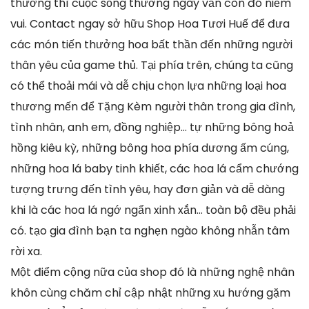
thương thì cuộc sống thường ngày vẫn còn đó niềm
vui. Contact ngay sở hữu Shop Hoa Tươi Huế để đưa
các món tiến thưởng hoa bất thần đến những người
thân yêu của game thủ. Tại phía trên, chúng ta cũng
có thể thoải mái và dễ chịu chọn lựa những loại hoa
thương mến để Tặng Kèm người thân trong gia đình,
tình nhân, anh em, đồng nghiệp… tự những bông hoả
hồng kiêu kỳ, những bông hoa phía dương ấm cúng,
những hoa lá baby tinh khiết, các hoa lá cẩm chướng
tượng trưng đến tình yêu, hay đơn giản và dễ dàng
khi là các hoa lá ngớ ngẩn xinh xắn… toàn bộ đều phải
có. tạo gia đình bạn ta nghẹn ngào không nhẫn tâm
rời xa.
Một điểm cộng nữa của shop đó là những nghệ nhân
khôn cùng chăm chỉ cập nhật những xu hướng gặm