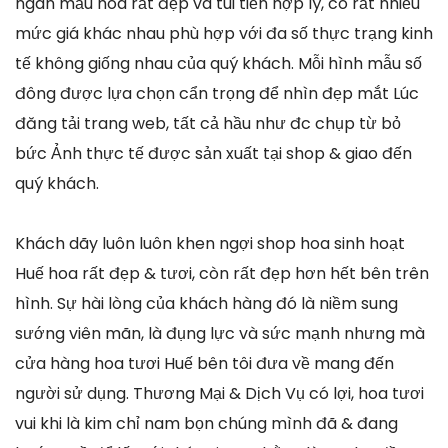
ngàn mẫu hoa rất đẹp và túi tiền hợp lý, có rất nhiều
mức giá khác nhau phù hợp với đa số thực trạng kinh
tế không giống nhau của quý khách. Mỗi hình mẫu số
đông được lựa chọn cẩn trọng để nhìn đẹp mắt Lúc
đăng tải trang web, tất cả hầu như đc chụp từ bỏ
bức Ảnh thực tế được sản xuất tại shop & giao đến
quý khách.
Khách dãy luôn luôn khen ngợi shop hoa sinh hoạt
Huế hoa rất đẹp & tươi, còn rất đẹp hơn hết bên trên
hình. Sự hài lòng của khách hàng đó là niềm sung
sướng viên mãn, là đụng lực và sức mạnh nhưng mà
cửa hàng hoa tươi Huế bên tôi đưa về mang đến
người sử dụng. Thương Mại & Dịch Vụ có lợi, hoa tươi
vui khi là kim chỉ nam bọn chúng mình đã & đang