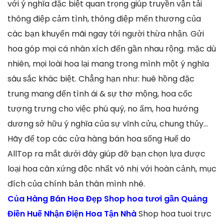
với ý nghĩa đặc biệt quan trọng giúp truyền vận tải
thông điệp cảm tình, thông điệp mến thương của
các bạn khuyến mãi ngay tới người thừa nhận. Gửi
hoa góp mọi cá nhân xích đến gần nhau rộng. mặc dù
nhiên, mọi loài hoa lại mang trong mình một ý nghĩa
sâu sắc khác biệt. Chẳng hạn như: huê hồng đặc
trung mang đến tình ái & sự thơ mộng, hoa cốc
tượng trưng cho việc phú quý, no ấm, hoa hướng
dương sở hữu ý nghĩa của sự vĩnh cửu, chung thủy…
Hãy để top các cửa hàng bán hoa sống Huế do
AllTop ra mắt dưới đây giúp đỡ bạn chọn lựa được
loại hoa cân xứng độc nhất vô nhị với hoàn cảnh, mục
đích của chính bản thân mình nhé.
Của Hàng Bán Hoa Đẹp Shop hoa tươi gần Quảng
Điền Huế Nhận Điện Hoa Tận Nhà
Shop hoa tuoi trực