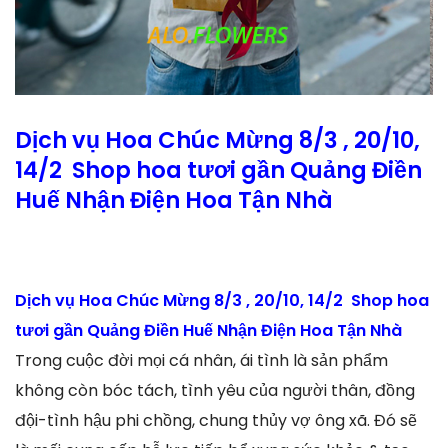
Dịch vụ Hoa Chúc Mừng 8/3 , 20/10,
14/2 Shop hoa tươi gần Quảng Điền
Huế Nhận Điện Hoa Tận Nhà
Dịch vụ Hoa Chúc Mừng 8/3 , 20/10, 14/2 Shop hoa
tươi gần Quảng Điền Huế Nhận Điện Hoa Tận Nhà
Trong cuộc đời mọi cá nhân, ái tình là sản phẩm
không còn bóc tách, tình yêu của người thân, đồng
đội-tình hậu phi chồng, chung thủy vợ ông xã. Đó sẽ