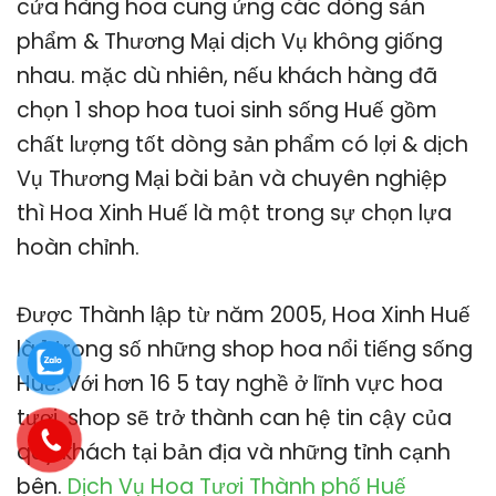
cửa hàng hoa cung ứng các dòng sản
phẩm & Thương Mại dịch Vụ không giống
nhau. mặc dù nhiên, nếu khách hàng đã
chọn 1 shop hoa tuoi sinh sống Huế gồm
chất lượng tốt dòng sản phẩm có lợi & dịch
Vụ Thương Mại bài bản và chuyên nghiệp
thì Hoa Xinh Huế là một trong sự chọn lựa
hoàn chỉnh.
Được Thành lập từ năm 2005, Hoa Xinh Huế
là 1 trong số những shop hoa nổi tiếng sống
Huế. Với hơn 16 5 tay nghề ở lĩnh vực hoa
tươi, shop sẽ trở thành can hệ tin cậy của
quý khách tại bản địa và những tỉnh cạnh
bên.
Dịch Vụ Hoa Tươi Thành phố Huế