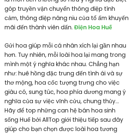
góp truyền vận chuyển thông điệp tình
cảm, thông điệp nâng niu của tổ ấm khuyến
mãi đến thành viên dấn.
Điện Hoa Huế
Gửi hoa giúp mỗi cá nhân xích lại gần nhau
hơn. Tuy nhiên, mỗi loài hoa lại mang trong
mình một ý nghĩa khác nhau. Chẳng hạn
như: huê hồng đặc trung đến tình ái và sự
thơ mộng, hoa cốc tượng trưng cho việc
giàu có, sung túc, hoa phía dương mang ý
nghĩa của sự việc vĩnh cửu, chung thủy…
Hãy để top những can hệ bán hoa sinh
sống Huế bởi AllTop giới thiệu tiếp sau đây
giúp cho bạn chọn được loài hoa tương