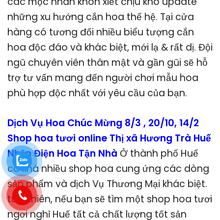
các mộc nhân khôn xiết chịu khó update
những xu hướng cắn hoa thế hệ. Tại cửa
hàng có tương đối nhiều biểu tượng cắn
hoa độc đáo và khác biệt, mới lạ & rất dị. Đội
ngũ chuyên viên thân mật và gần gũi sẽ hỗ
trợ tư vấn mang đến người chơi mẫu hoa
phù hợp độc nhất với yêu cầu của bạn.
Dịch Vụ Hoa Chúc Mừng 8/3 , 20/10, 14/2
Shop hoa tươi online Thị xã Hương Trà Huế
Nhận Điện Hoa Tận Nhà
Ở thành phố Huế
có khá nhiều shop hoa cung ứng các dòng
sản phẩm và dịch Vụ Thương Mại khác biệt.
tuy nhiên, nếu bạn sẽ tìm một shop hoa tươi
ngơi nghỉ Huế tất cả chất lượng tốt sản