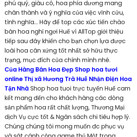
phú quý, giàu có, hoa phía dương mang
chân thành và ý nghĩa của việc vĩnh cửu,
tình nghĩa… Hãy để top các xúc tiến chào
bán hoa nghỉ ngơi Huế vì AllTop giới thiệu
tiếp sau đây khiến cho bạn chọn lựa được
loài hoa cân xứng tốt nhất sở hữu thực
trạng, mục đích của chính mình nhé.
Của Hàng Bán Hoa Đẹp Shop hoa tươi
online Thị xã Hương Trà Huế Nhận Điện Hoa
Tận Nhà
Shop hoa tuoi trực tuyến Huế cam
kết mang đến cho khách hàng các dòng
sản phẩm hoa rất chất lượng, Thương Mại
dịch Vụ cực tốt & Ngân sách chi tiêu hợp lý.
Chúng chúng tôi mong muốn đc phục vụ
và sát cánh cộng game thủ Một trong