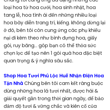
loại hoa từ hoa cưới, hoa sinh nhật, hoa
tang lễ, hoa tình ái đến những nhiều loại
hoa bày diễn trang trí, kiểng. không dừng lại
ở đó, bên tôi còn cung ứng các phụ khiếu
nại đi kèm theo như bình đựng hoa, giấy
gói, ruy băng… góp bạn có thể thỏa sức
chọn lọc để tạo nên 1 gói quà hoa đặc biệt
quan trọng & ý nghĩa sâu sắc.
Shop Hoa Tươi Phú Lộc Huế Nhận Điện Hoa
Tận Nhà
Chúng bên tôi cam kết ràng buộc
dùng những hoa lá tươi nhất, được hái &
giải quyết gần trong thời gian ngày, để bảo
đảm độ tươi & vững chắc và kiên cố của