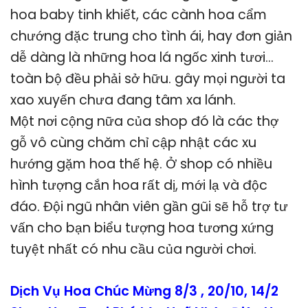
hoa baby tinh khiết, các cành hoa cẩm
chướng đặc trung cho tình ái, hay đơn giản
dễ dàng là những hoa lá ngốc xinh tươi…
toàn bộ đều phải sở hữu. gây mọi người ta
xao xuyến chưa đang tâm xa lánh.
Một nơi cộng nữa của shop đó là các thợ
gỗ vô cùng chăm chỉ cập nhật các xu
hướng gặm hoa thế hệ. Ở shop có nhiều
hình tượng cắn hoa rất dị, mới lạ và độc
đáo. Đội ngũ nhân viên gần gũi sẽ hỗ trợ tư
vấn cho bạn biểu tượng hoa tương xứng
tuyệt nhất có nhu cầu của người chơi.
Dịch Vụ Hoa Chúc Mừng 8/3 , 20/10, 14/2