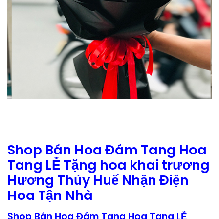
Shop Bán Hoa Đám Tang Hoa
Tang LỄ Tặng hoa khai trương
Hương Thủy Huế Nhận Điện
Hoa Tận Nhà
Shop Bán Hoa Đám Tang Hoa Tang LỄ