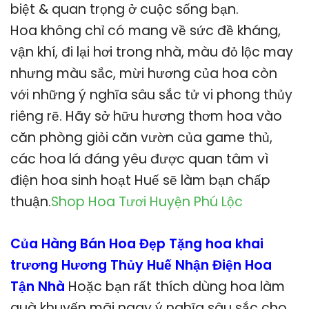
biệt & quan trọng ở cuộc sống bạn.
Hoa không chỉ có mang về sức đề kháng,
vận khí, đi lại hơi trong nhà, màu đỏ lộc may
nhưng màu sắc, mừi hương của hoa còn
với những ý nghĩa sâu sắc tử vi phong thủy
riêng rẽ. Hãy sở hữu hương thơm hoa vào
căn phòng giỏi căn vườn của game thủ,
các hoa lá đáng yêu được quan tâm vì
điện hoa sinh hoạt Huế sẽ làm bạn chấp
thuận.
Shop Hoa Tươi Huyện Phú Lộc
Của Hàng Bán Hoa Đẹp Tặng hoa khai
trương Hương Thủy Huế Nhận Điện Hoa
Tận Nhà
Hoặc bạn rất thích dùng hoa làm
quà khuyến mãi ngay ý nghĩa sâu sắc cho