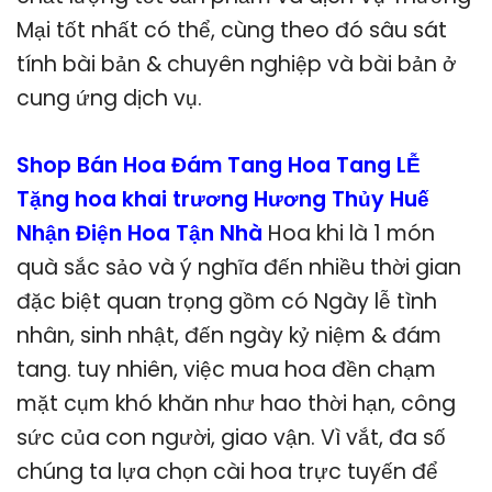
Mại tốt nhất có thể, cùng theo đó sâu sát
tính bài bản & chuyên nghiệp và bài bản ở
cung ứng dịch vụ.
Shop Bán Hoa Đám Tang Hoa Tang LỄ
Tặng hoa khai trương Hương Thủy Huế
Nhận Điện Hoa Tận Nhà
Hoa khi là 1 món
quà sắc sảo và ý nghĩa đến nhiều thời gian
đặc biệt quan trọng gồm có Ngày lễ tình
nhân, sinh nhật, đến ngày kỷ niệm & đám
tang. tuy nhiên, việc mua hoa đền chạm
mặt cụm khó khăn như hao thời hạn, công
sức của con người, giao vận. Vì vắt, đa số
chúng ta lựa chọn cài hoa trực tuyến để