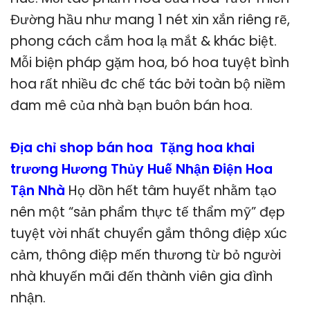
Đường hầu như mang 1 nét xin xắn riêng rẽ,
phong cách cắm hoa lạ mắt & khác biệt.
Mỗi biện pháp gặm hoa, bó hoa tuyệt bình
hoa rất nhiều đc chế tác bởi toàn bộ niềm
đam mê của nhà bạn buôn bán hoa.
Địa chỉ shop bán hoa Tặng hoa khai
trương Hương Thủy Huế Nhận Điện Hoa
Tận Nhà
Họ dồn hết tâm huyết nhằm tạo
nên một “sản phẩm thực tế thẩm mỹ” đẹp
tuyệt vời nhất chuyển gắm thông điệp xúc
cảm, thông điệp mến thương từ bỏ người
nhà khuyến mãi đến thành viên gia đình
nhận.