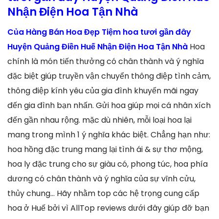
Nhận Điện Hoa Tận Nhà
Của Hàng Bán Hoa Đẹp Tiệm hoa tươi gần đây
Huyện Quảng Điền Huế Nhận Điện Hoa Tận Nhà
Hoa
chính là món tiến thưởng có chân thành và ý nghĩa
đặc biệt giúp truyền vận chuyển thông điệp tình cảm,
thông điệp kính yêu của gia đình khuyến mãi ngay
đến gia đình bạn nhấn. Gửi hoa giúp mọi cá nhân xích
đến gần nhau rộng. mặc dù nhiên, mỗi loại hoa lại
mang trong mình 1 ý nghĩa khác biệt. Chẳng hạn như:
hoa hồng đặc trung mang lại tình ái & sự thơ mộng,
hoa ly đặc trung cho sự giàu có, phong túc, hoa phía
dương có chân thành và ý nghĩa của sự vĩnh cửu,
thủy chung… Hãy nhằm top các hệ trọng cung cấp
hoa ở Huế bởi vì AllTop reviews dưới đây giúp đỡ bạn