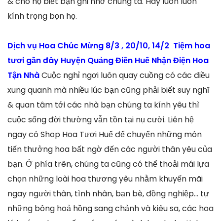
& cho họ biết bạn ghi nhớ chúng ta. Hãy luôn luôn
kính trọng bọn họ.
Dịch vụ Hoa Chúc Mừng 8/3 , 20/10, 14/2 Tiệm hoa
tươi gần đây Huyện Quảng Điền Huế Nhận Điện Hoa
Tận Nhà
Cuộc nghỉ ngơi luôn quay cuồng có các điều
xung quanh mà nhiều lúc bạn cũng phải biết suy nghĩ
& quan tâm tới các nhà bạn chúng ta kính yêu thì
cuộc sống đời thường vẫn tồn tại nụ cười. Liên hệ
ngay có Shop Hoa Tươi Huế để chuyển những món
tiến thưởng hoa bất ngờ đến các người thân yêu của
bạn. Ở phía trên, chúng ta cũng có thể thoải mái lựa
chọn những loài hoa thương yêu nhằm khuyến mãi
ngay người thân, tình nhân, bạn bè, đồng nghiệp… tự
những bông hoả hồng sang chảnh và kiêu sa, các hoa