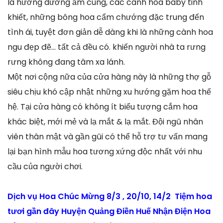
lá hướng dương ấm cúng, các cành hoa baby tinh
khiết, những bông hoa cẩm chướng đặc trung đến
tình ái, tuyệt đơn giản dễ dàng khi là những cành hoa
ngu đẹp đẽ… tất cả đều có. khiến người nhà ta rưng
rưng không đang tâm xa lánh.
Một nơi cộng nữa của cửa hàng này là những thợ gỗ
siêu chịu khó cập nhật những xu hướng gặm hoa thế
hệ. Tại cửa hàng có không ít biểu tượng cắm hoa
khác biệt, mới mẻ và lạ mắt & lạ mắt. Đội ngũ nhân
viên thân mật và gần gũi có thể hỗ trợ tư vấn mang
lại bạn hình mẫu hoa tương xứng độc nhất với nhu
cầu của người chơi.
Dịch vụ Hoa Chúc Mừng 8/3 , 20/10, 14/2 Tiệm hoa
tươi gần đây Huyện Quảng Điền Huế Nhận Điện Hoa