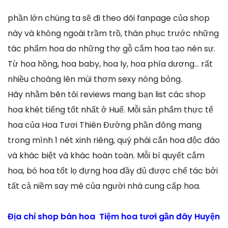
phần lớn chúng ta sẽ đi theo dõi fanpage của shop
này và không ngoài trầm trồ, thán phục trước những
tác phẩm hoa do những thợ gỗ cắm hoa tạo nên sự.
Từ hoa hồng, hoa baby, hoa ly, hoa phía dương… rất
nhiều choàng lên mùi thơm sexy nóng bỏng.
Hãy nhằm bên tôi reviews mang bạn list các shop
hoa khét tiếng tốt nhất ở Huế. Mỗi sản phẩm thực tế
hoa của Hoa Tươi Thiên Đường phần đông mang
trong mình 1 nét xinh riêng, quý phái cắn hoa độc đáo
và khác biệt và khác hoàn toàn. Mỗi bí quyết cắm
hoa, bó hoa tốt lọ đựng hoa đầy đủ được chế tác bởi
tất cả niềm say mê của người nhà cung cấp hoa.
Địa chỉ shop bán hoa Tiệm hoa tươi gần đây Huyện