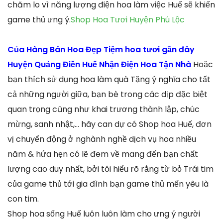
chăm lo vì năng lượng điện hoa làm việc Huế sẽ khiến
game thủ ưng ý.
Shop Hoa Tươi Huyện Phú Lộc
Của Hàng Bán Hoa Đẹp Tiệm hoa tươi gần đây
Huyện Quảng Điền Huế Nhận Điện Hoa Tận Nhà
Hoặc
bạn thích sử dụng hoa làm quà Tặng ý nghĩa cho tất
cả những người giữa, bạn bè trong các dịp đặc biệt
quan trọng cũng như khai trương thành lập, chúc
mừng, sanh nhật,… hãy can dự có Shop hoa Huế, đơn
vị chuyển động ở nghành nghề dịch vụ hoa nhiều
năm & hứa hẹn có lẽ đem về mang đến bạn chất
lượng cao duy nhất, bởi tôi hiểu rõ rằng từ bỏ Trái tim
của game thủ tới gia đình bạn game thủ mến yêu là
con tim.
Shop hoa sống Huế luôn luôn làm cho ưng ý người