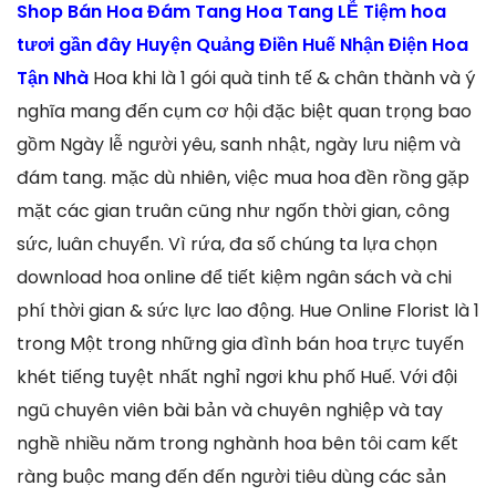
Shop Bán Hoa Đám Tang Hoa Tang LỄ Tiệm hoa
tươi gần đây Huyện Quảng Điền Huế Nhận Điện Hoa
Tận Nhà
Hoa khi là 1 gói quà tinh tế & chân thành và ý
nghĩa mang đến cụm cơ hội đặc biệt quan trọng bao
gồm Ngày lễ người yêu, sanh nhật, ngày lưu niệm và
đám tang. mặc dù nhiên, việc mua hoa đền rồng gặp
mặt các gian truân cũng như ngốn thời gian, công
sức, luân chuyển. Vì rứa, đa số chúng ta lựa chọn
download hoa online để tiết kiệm ngân sách và chi
phí thời gian & sức lực lao động. Hue Online Florist là 1
trong Một trong những gia đình bán hoa trực tuyến
khét tiếng tuyệt nhất nghỉ ngơi khu phố Huế. Với đội
ngũ chuyên viên bài bản và chuyên nghiệp và tay
nghề nhiều năm trong nghành hoa bên tôi cam kết
ràng buộc mang đến đến người tiêu dùng các sản