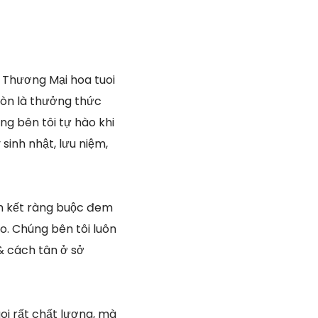
 Thương Mại hoa tuoi
còn là thưởng thức
ng bên tôi tự hào khi
sinh nhật, lưu niệm,
am kết ràng buộc đem
o. Chúng bên tôi luôn
& cách tân ở sở
oi rất chất lượng, mà