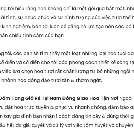
ng tôi hiểu rằng hoa không chỉ là một gói quà bắt mắt, 
ái tình, sự chúc phúc và sự hình tượng của việc tươi thế 
 kinh nghiệm, bên tôi luôn cố gắng nỗ lực tạo nên các bó h
phản chiếu tình cảm của bạn.
 tôi, các bạn sẽ tìm thấy một loạt những loại hoa tuoi đa
ổ điển và cổ điển cho tới các phong cách thiết kế sáng tạ
n việc lựa chọn hoa tươi rất chất lượng từ bỏ những ngôi 
 nhành hoa đông đảo tươi tắn & thơm ngát.
Đám Tang Giá Rẻ Tại Nam Đông Giao Hoa Tận Nơi
Ngoài
vụ đặt hoa trực tuyến & phục vụ nhanh chóng, đảm bảo a
 tay gia đình bạn nhận 1 cách đáng tin cậy & đúng thời gi
u hết đc giải quyết và xử lý với việc tâm huyết và chuyên