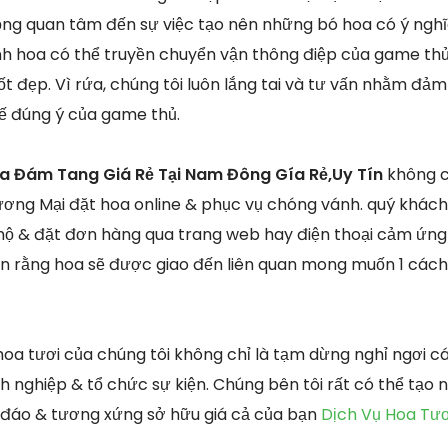
ọng quan tâm đến sự việc tạo nên những bó hoa có ý nghĩa
nh hoa có thể truyền chuyển vận thông điệp của game thủ,
ốt đẹp. Vì rứa, chúng tôi luôn lắng tai và tư vấn nhằm đả
kế đúng ý của game thủ.
oa Đám Tang Giá Rẻ Tại Nam Đông Gía Rẻ,Uy Tín
không c
ơng Mại đặt hoa online & phục vụ chóng vánh. quý khách
 & đặt đơn hàng qua trang web hay điện thoại cảm ứng 
n rằng hoa sẽ được giao đến liên quan mong muốn 1 cách
oa tươi của chúng tôi không chỉ là tạm dừng nghỉ ngơi 
nghiệp & tổ chức sự kiện. Chúng bên tôi rất có thể tạo
c đáo & tương xứng sở hữu giá cả của bạn
Dịch Vụ Hoa Tư