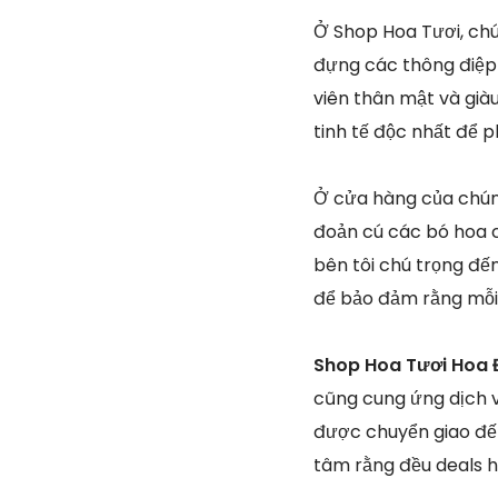
Ở Shop Hoa Tươi, chú
đựng các thông điệp 
viên thân mật và giàu
tinh tế độc nhất để 
Ở cửa hàng của chúng
đoản cú các bó hoa c
bên tôi chú trọng đế
để bảo đảm rằng mỗi
Shop Hoa Tươi Hoa 
cũng cung ứng dịch 
được chuyển giao đến
tâm rằng đều deals hầ