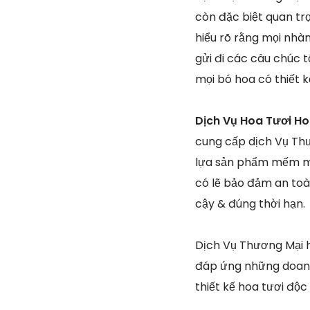
còn đặc biệt quan tr
hiểu rõ rằng mọi nhà
gửi đi các câu chúc t
mọi bó hoa có thiết 
Dịch Vụ Hoa Tươi H
cung cấp dịch Vụ Thư
lựa sản phẩm mếm mộ
có lẽ bảo đảm an toà
cậy & đúng thời hạn.
Dịch Vụ Thương Mại h
đáp ứng những doanh 
thiết kế hoa tươi độ