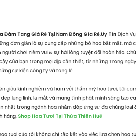
oa Đám Tang Giá Rẻ Tại Nam Đông Gía Rẻ,Uy Tín
Dịch Vụ
hững đơn giản là sự cung cấp những bó hoa bắt mắt, mà 
 người chơi niềm vui & sự hài lòng tuyệt đối hoàn hảo. Chú
n cậy của bạn trong mọi dịp cần thiết, từ những Trong ngày 
ững sự kiện công ty và tang lễ.
ên giàu kinh nghiệm và ham với thẩm mỹ hoa tươi, tôi c
 đẹp lung linh, lạ mắt và mang tính phát minh sáng tạo ca
iến nhất trong ngành hoa nhằm đáp ứng sự đa chủng loại 
h hàng.
Shop Hoa Tươi Tại Thừa Thiên Huế
a tuoi của tôi không chỉ tập kết vào việc lựa chọn hoa tu