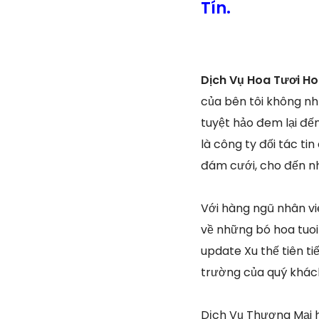
Tín.
Dịch Vụ Hoa Tươi H
của bên tôi không n
tuyệt hảo đem lại đến
là công ty đối tác ti
đám cưới, cho đến nh
Với hàng ngũ nhân vi
về những bó hoa tuoi
update Xu thế tiên t
trường của quý khác
Dịch Vụ Thương Mại ho