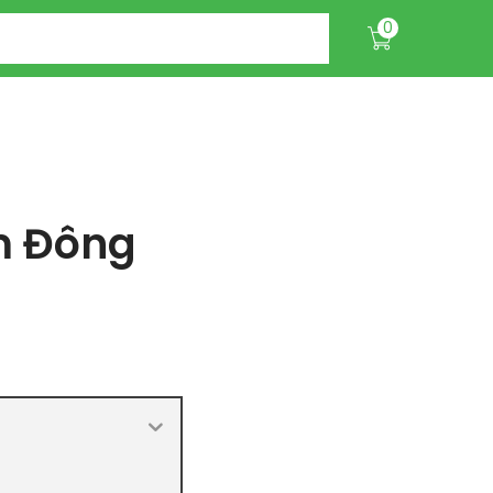
0
m Đông