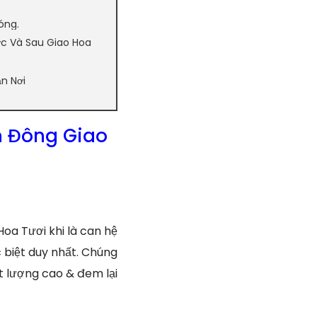
óng.
ớc Và Sau Giao Hoa
n Nơi
m Đông Giao
oa Tươi khi là can hệ
 biệt duy nhất. Chúng
ất lượng cao & đem lại