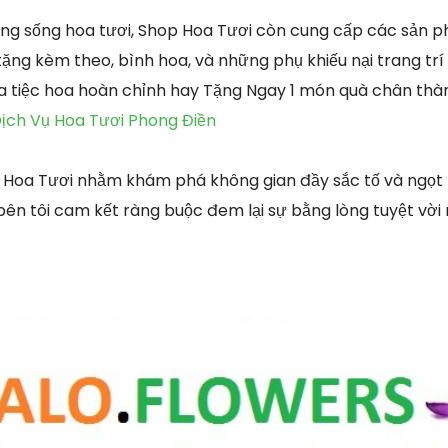
g sống hoa tươi, Shop Hoa Tươi còn cung cấp các sản 
tặng kèm theo, bình hoa, và những phụ khiếu nại trang t
a tiệc hoa hoàn chỉnh hay Tặng Ngay 1 món quà chân thà
ịch Vụ Hoa Tươi Phong Điền
 Hoa Tươi nhằm khám phá không gian đầy sắc tố và ngọt
bên tôi cam kết ràng buộc đem lại sự bằng lòng tuyệt vời