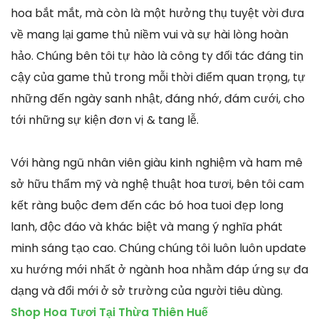
hoa bắt mắt, mà còn là một hưởng thụ tuyệt vời đưa
về mang lại game thủ niềm vui và sự hài lòng hoàn
hảo. Chúng bên tôi tự hào là công ty đối tác đáng tin
cậy của game thủ trong mỗi thời điểm quan trọng, tự
những đến ngày sanh nhật, đáng nhớ, đám cưới, cho
tới những sự kiện đơn vị & tang lễ.
Với hàng ngũ nhân viên giàu kinh nghiệm và ham mê
sở hữu thẩm mỹ và nghệ thuật hoa tươi, bên tôi cam
kết ràng buộc đem đến các bó hoa tuoi đẹp long
lanh, độc đáo và khác biệt và mang ý nghĩa phát
minh sáng tạo cao. Chúng chúng tôi luôn luôn update
xu hướng mới nhất ở ngành hoa nhằm đáp ứng sự đa
dạng và đổi mới ở sở trường của người tiêu dùng.
Shop Hoa Tươi Tại Thừa Thiên Huế