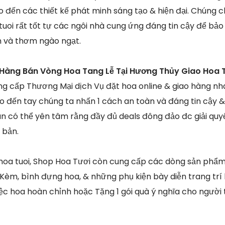
o đến các thiết kế phát minh sáng tạo & hiện đại. Chúng c
 tuoi rất tốt tự các ngôi nhà cung ứng đáng tin cậy để b
n và thơm ngào ngạt.
Hàng Bán Vòng Hoa Tang Lễ Tại Hương Thủy Giao Hoa 
g cấp Thương Mại dịch Vụ đặt hoa online & giao hàng n
o đến tay chúng ta nhấn 1 cách an toàn và đáng tin cậy &
 có thể yên tâm rằng đầy đủ deals đông đảo đc giải quyế
 bản.
ở hoa tuoi, Shop Hoa Tươi còn cung cấp các dòng sản ph
 Kèm, bình đựng hoa, & những phụ kiện bày diễn trang trí
tiệc hoa hoàn chỉnh hoặc Tặng 1 gói quà ý nghĩa cho ngườ