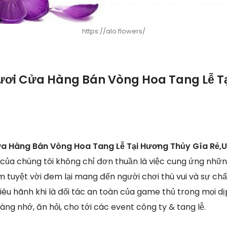
https://alo.flowers/
ươi Cửa Hàng Bán Vòng Hoa Tang Lễ T
ửa Hàng Bán Vòng Hoa Tang Lễ Tại Hương Thủy Gía Rẻ,
của chúng tôi không chỉ đơn thuần là việc cung ứng nhữ
ệm tuyệt vời đem lại mang đến người chơi thú vui và sự c
iêu hãnh khi là đối tác an toàn của game thủ trong mọi dịp
áng nhớ, ăn hỏi, cho tới các event công ty & tang lễ.