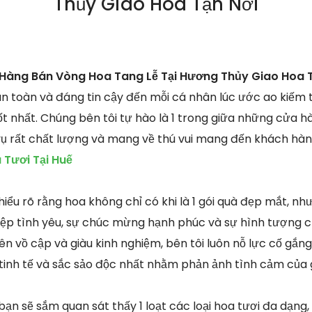
Thủy Giao Hoa Tận Nơi
Hàng Bán Vòng Hoa Tang Lễ Tại Hương Thủy Giao Hoa T
 an toàn và đáng tin cậy đến mỗi cá nhân lúc ước ao kiếm
tốt nhất. Chúng bên tôi tự hào là 1 trong giữa những cửa h
vụ rất chất lượng và mang về thú vui mang đến khách hà
Tươi Tại Huế
 hiểu rõ rằng hoa không chỉ có khi là 1 gói quà đẹp mắt, 
p tình yêu, sự chúc mừng hạnh phúc và sự hình tượng của
ên vồ cập và giàu kinh nghiệm, bên tôi luôn nỗ lực cố gắ
 tinh tế và sắc sảo độc nhất nhằm phản ảnh tình cảm của
 bạn sẽ sắm quan sát thấy 1 loạt các loại hoa tươi đa dạn