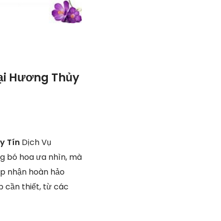
ại Hương Thủy
Uy Tín
Dịch Vụ
ng bó hoa ưa nhìn, mà
hấp nhận hoàn hảo
 cần thiết, từ các