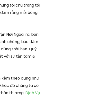
húng tôi chú trọng tới
ảo đảm rằng mỗi bông
Tận Nơi
Ngoài ra, bọn
hanh chóng, bảo đảm
 đúng thời hạn. Quý
t với sự tận tâm &
ẩm kèm theo cũng như
 khác để chúng ta có
i thân thương.
Dịch Vụ