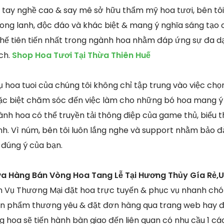
n tay nghề cao & say mê sở hữu thẩm mỹ hoa tươi, bên tô
long lanh, độc đáo và khác biệt & mang ý nghĩa sáng tạo 
thế tiên tiến nhất trong ngành hoa nhằm đáp ứng sự đa d
ch.
Shop Hoa Tươi Tại Thừa Thiên Huế
 hoa tuoi của chúng tôi không chỉ tập trung vào việc chọn
ặc biệt chăm sóc đến việc làm cho những bó hoa mang ý 
cành hoa có thể truyền tải thông điệp của game thủ, biểu t
ành. Vì núm, bên tôi luôn lắng nghe và support nhằm bảo 
 đúng ý của bạn.
ửa Hàng Bán Vòng Hoa Tang Lễ Tại Hương Thủy Gía Rẻ,
h Vụ Thương Mại đặt hoa trực tuyến & phục vụ nhanh chó
n phẩm thương yêu & đặt đơn hàng qua trang web hay điện
 hoa sẽ tiến hành bàn giao đến liên quan có nhu cầu 1 c