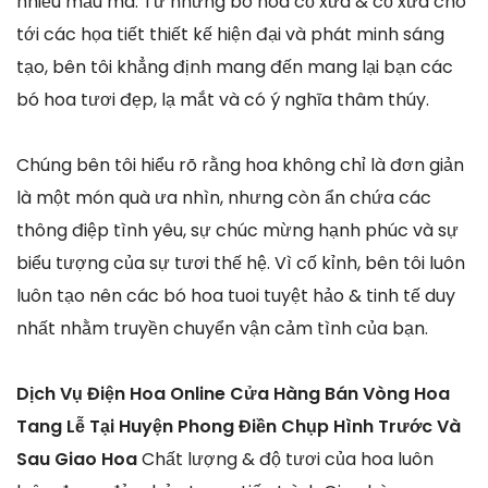
nhiều mẫu mã. Từ những bó hoa cổ xưa & cổ xưa cho
tới các họa tiết thiết kế hiện đại và phát minh sáng
tạo, bên tôi khẳng định mang đến mang lại bạn các
bó hoa tươi đẹp, lạ mắt và có ý nghĩa thâm thúy.
Chúng bên tôi hiểu rõ rằng hoa không chỉ là đơn giản
là một món quà ưa nhìn, nhưng còn ẩn chứa các
thông điệp tình yêu, sự chúc mừng hạnh phúc và sự
biểu tượng của sự tươi thế hệ. Vì cố kỉnh, bên tôi luôn
luôn tạo nên các bó hoa tuoi tuyệt hảo & tinh tế duy
nhất nhằm truyền chuyển vận cảm tình của bạn.
Dịch Vụ Điện Hoa Online Cửa Hàng Bán Vòng Hoa
Tang Lễ Tại Huyện Phong Điền Chụp Hình Trước Và
Sau Giao Hoa
Chất lượng & độ tươi của hoa luôn