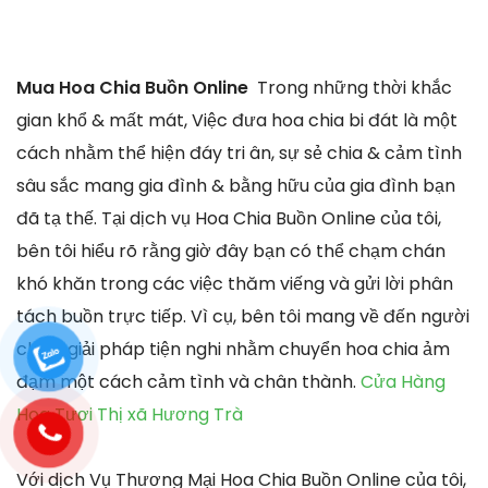
Mua Hoa Chia Buồn Online
Trong những thời khắc
gian khổ & mất mát, Việc đưa hoa chia bi đát là một
cách nhằm thể hiện đáy tri ân, sự sẻ chia & cảm tình
sâu sắc mang gia đình & bằng hữu của gia đình bạn
đã tạ thế. Tại dịch vụ Hoa Chia Buồn Online của tôi,
bên tôi hiểu rõ rằng giờ đây bạn có thể chạm chán
khó khăn trong các việc thăm viếng và gửi lời phân
tách buồn trực tiếp. Vì cụ, bên tôi mang về đến người
chơi 1 giải pháp tiện nghi nhằm chuyển hoa chia ảm
đạm một cách cảm tình và chân thành.
Cửa Hàng
Hoa Tươi Thị xã Hương Trà
Với dịch Vụ Thương Mại Hoa Chia Buồn Online của tôi,