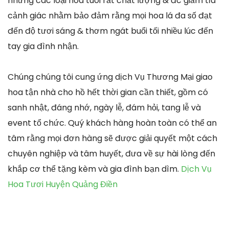
những các loại hoa tuoi rất chất lượng & đc giảm tỉa
cảnh giác nhằm bảo đảm rằng mọi hoa lá đa số đạt
đến độ tươi sáng & thơm ngát buổi tối nhiều lúc đến
tay gia đình nhận.
Chúng chúng tôi cung ứng dịch Vụ Thương Mại giao
hoa tận nhà cho hồ hết thời gian cần thiết, gồm có
sanh nhật, đáng nhớ, ngày lễ, đám hỏi, tang lễ và
event tổ chức. Quý khách hàng hoàn toàn có thể an
tâm rằng mọi đơn hàng sẽ được giải quyết một cách
chuyên nghiệp và tâm huyết, đưa về sự hài lòng đến
khắp cơ thể tặng kèm và gia đình bạn dìm.
Dịch Vụ
Hoa Tươi Huyện Quảng Điền